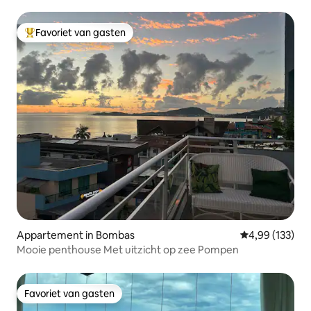
do Ganso
Favoriet van gasten
Topfavoriet van gasten
Appartement in Bombas
Gemiddelde beo
4,99 (133)
Mooie penthouse Met uitzicht op zee Pompen
Favoriet van gasten
Favoriet van gasten