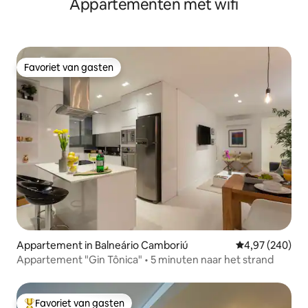
Appartementen met wifi
Favoriet van gasten
Favoriet van gasten
Appartement in Balneário Camboriú
Gemiddelde beo
4,97 (240)
Appartement "Gin Tônica" • 5 minuten naar het strand
Favoriet van gasten