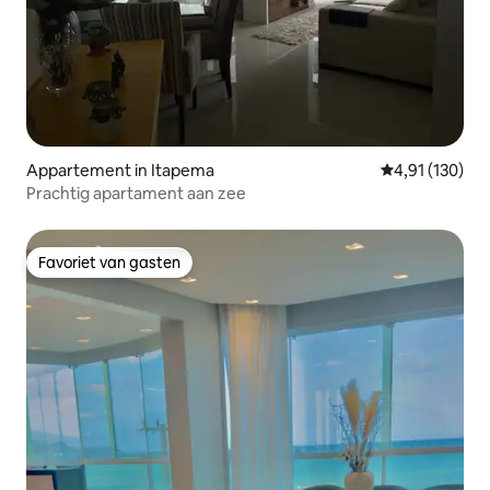
Appartement in Itapema
Gemiddelde beo
4,91 (130)
Prachtig apartament aan zee
Favoriet van gasten
Favoriet van gasten