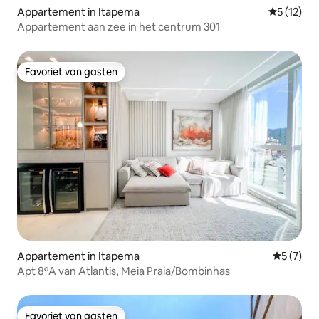
Appartement in Itapema
Gemiddelde
5 (12)
Appartement aan zee in het centrum 301
Favoriet van gasten
Favoriet van gasten
Appartement in Itapema
Gemiddeld
5 (7)
Apt 8ºA van Atlantis, Meia Praia/Bombinhas
Favoriet van gasten