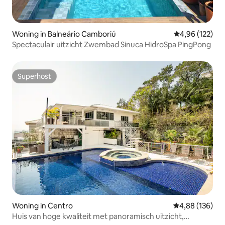
Woning in Balneário Camboriú
Gemiddelde beo
4,96 (122)
Spectaculair uitzicht Zwembad Sinuca HidroSpa PingPong
Superhost
Superhost
Woning in Centro
Gemiddelde beo
4,88 (136)
Huis van hoge kwaliteit met panoramisch uitzicht,