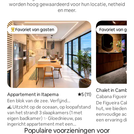
worden hoog gewaardeerd voor hun locatie, netheid
en meer.
Favoriet van gasten
Favoriet van gas
Topfavoriet van gasten
Favoriet van gas
Chalet in Cambori
Appartement in Itapema
Gemiddelde beoordeling van 
5 (11)
Cabana Figueira
Een blok van de zee. Verfijnd
De Figueira Cabin
appartement met nieuwe meubels.
🌊 Uitzicht op de oceaan, op loopafstand
hut, we bieden hi
van het strand! 3 slaapkamers (1 met
eenvoudige accom
eigen badkamer) ✨ Gloednieuw, pas
een ervaring die 
ingericht appartement met een
waardig is. Elk deta
Populaire voorzieningen voor
hoogwaardige afwerking 📍 Toplocatie in
doordacht om de z