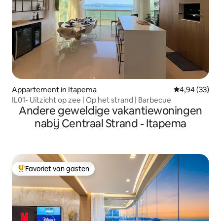
Appartement in Itapema
Gemiddelde be
4,94 (33)
IL01- Uitzicht op zee | Op het strand | Barbecue
Andere geweldige vakantiewoningen
nabij Centraal Strand - Itapema
Favoriet van gasten
Topfavoriet van gasten