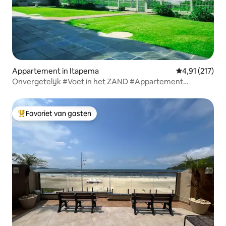
Appartement in Itapema
Gemiddelde beo
4,91 (217)
Onvergetelijk #Voet in het ZAND #Appartement
VOORAAN ZEE Itapema
Favoriet van gasten
Topfavoriet van gasten