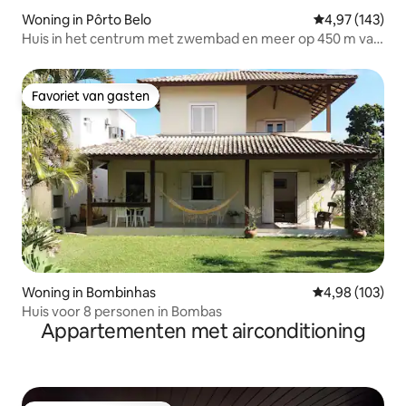
Woning in Pôrto Belo
Gemiddelde beo
4,97 (143)
Huis in het centrum met zwembad en meer op 450 m van
het strand
Favoriet van gasten
Favoriet van gasten
Woning in Bombinhas
Gemiddelde beo
4,98 (103)
Huis voor 8 personen in Bombas
Appartementen met airconditioning