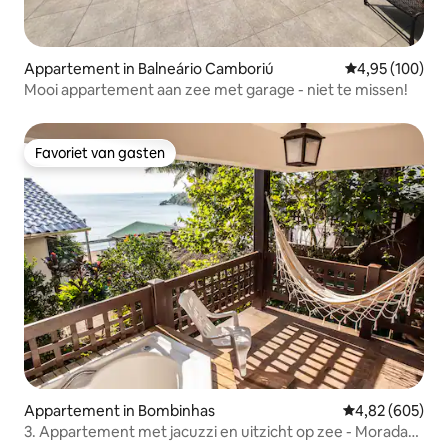
Appartement in Balneário Camboriú
Gemiddelde beo
4,95 (100)
Mooi appartement aan zee met garage - niet te missen!
Favoriet van gasten
Favoriet van gasten
Appartement in Bombinhas
Gemiddelde beo
4,82 (605)
3. Appartement met jacuzzi en uitzicht op zee - Morada