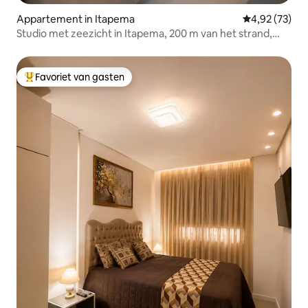
Appartement in Itapema
Gemiddelde be
4,92 (73)
Studio met zeezicht in Itapema, 200 m van het strand,
1405 B
Favoriet van gasten
Topfavoriet van gasten