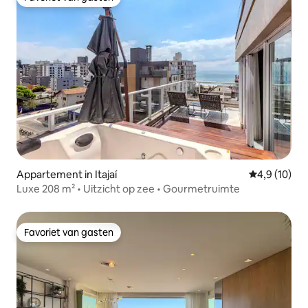
Favoriet van gasten
Appartement in Itajaí
Gemiddelde b
4,9 (10)
Luxe 208 m² • Uitzicht op zee • Gourmetruimte
Favoriet van gasten
Favoriet van gasten