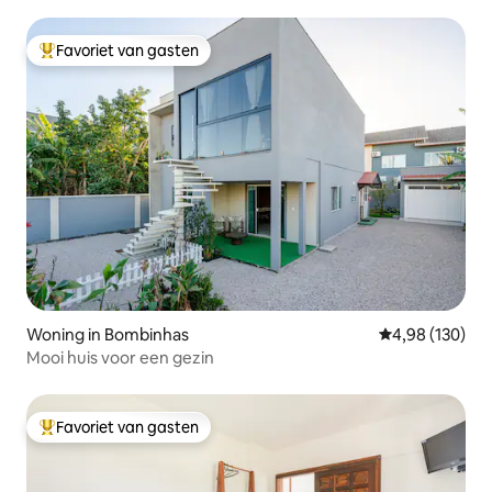
centrum
Favoriet van gasten
Topfavoriet van gasten
Woning in Bombinhas
Gemiddelde beo
4,98 (130)
Mooi huis voor een gezin
Favoriet van gasten
Topfavoriet van gasten