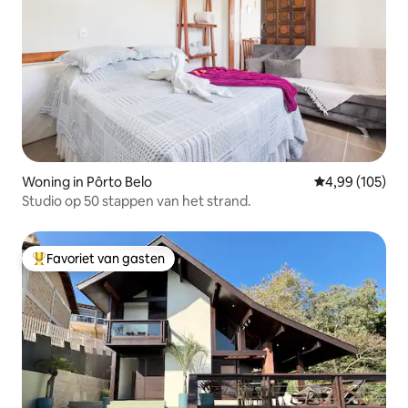
Woning in Pôrto Belo
Gemiddelde beo
4,99 (105)
Studio op 50 stappen van het strand.
Favoriet van gasten
Topfavoriet van gasten