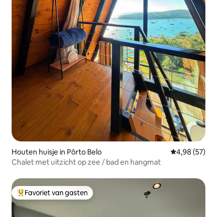
Houten huisje in Pôrto Belo
Gemiddelde be
4,98 (57)
Chalet met uitzicht op zee / bad en hangmat
Favoriet van gasten
Topfavoriet van gasten