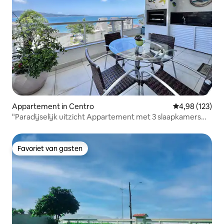
Appartement in Centro
Gemiddelde beo
4,98 (123)
"Paradijselijk uitzicht Appartement met 3 slaapkamers
Bombinhas"
Favoriet van gasten
Favoriet van gasten