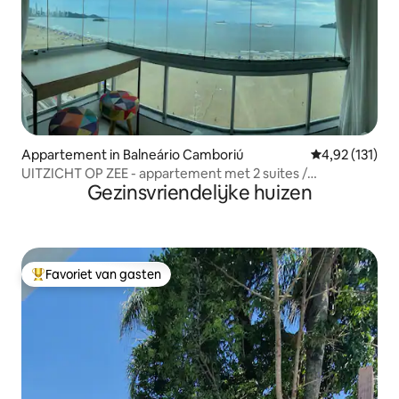
Appartement in Balneário Camboriú
Gemiddelde beo
4,92 (131)
UITZICHT OP ZEE - appartement met 2 suites /
Gezinsvriendelijke huizen
airconditioning / prachtig!!
Favoriet van gasten
Topfavoriet van gasten