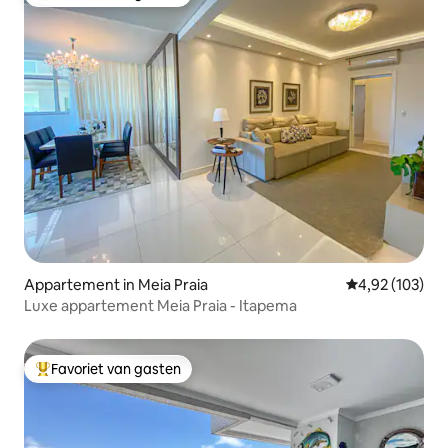
Topfavoriet van gasten
Appartement in Meia Praia
Gemiddelde beo
4,92 (103)
Luxe appartement Meia Praia - Itapema
Favoriet van gasten
Topfavoriet van gasten