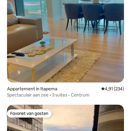
Appartement in Itapema
Gemiddelde beo
4,91 (234)
Spectaculair aan zee • 3 suites • Centrum
Favoriet van gasten
Favoriet van gasten