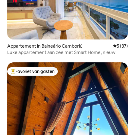
Appartement in Balneário Camboriú
Gemiddelde
5 (37)
Luxe appartement aan zee met Smart Home, nieuw
Favoriet van gasten
Topfavoriet van gasten