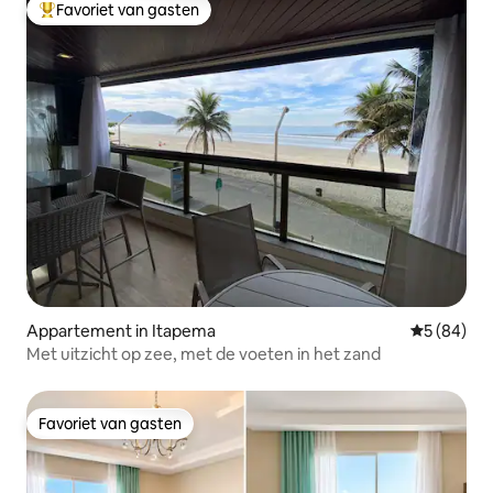
Favoriet van gasten
Topfavoriet van gasten
Appartement in Itapema
Gemiddelde
5 (84)
Met uitzicht op zee, met de voeten in het zand
Favoriet van gasten
Favoriet van gasten