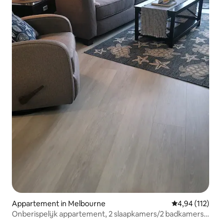
Appartement in Melbourne
Gemiddelde beo
4,94 (112)
Onberispelijk appartement, 2 slaapkamers/2 badkamers