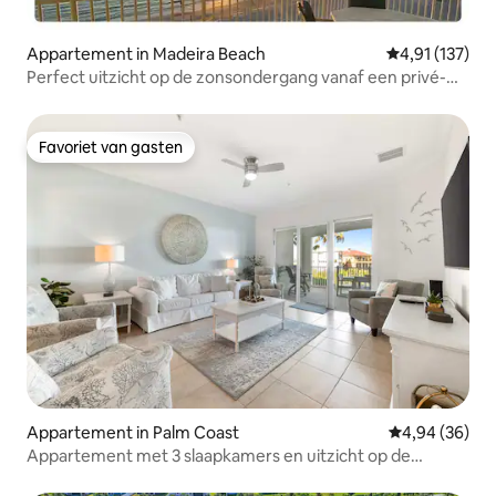
Appartement in Madeira Beach
Gemiddelde beo
4,91 (137)
Perfect uitzicht op de zonsondergang vanaf een privé-
appartement aan het strand
Favoriet van gasten
Favoriet van gasten
Appartement in Palm Coast
Gemiddelde be
4,94 (36)
Appartement met 3 slaapkamers en uitzicht op de
oceaan | Balkon met uitzicht, resortzwembaden