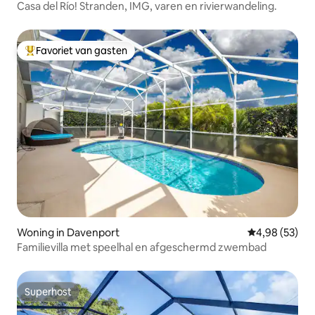
Casa del Río! Stranden, IMG, varen en rivierwandeling.
Favoriet van gasten
Topfavoriet van gasten
Woning in Davenport
Gemiddelde be
4,98 (53)
Familievilla met speelhal en afgeschermd zwembad
Superhost
Superhost