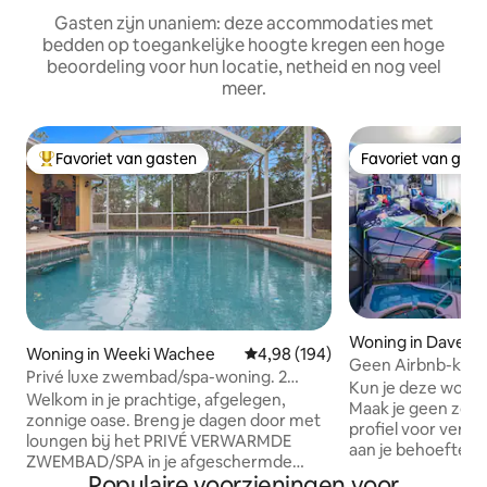
Gasten zijn unaniem: deze accommodaties met
bedden op toegankelijke hoogte kregen een hoge
beoordeling voor hun locatie, netheid en nog veel
meer.
Favoriet van gasten
Favoriet van gas
Topfavoriet van gasten
Favoriet van gas
Woning in Davenp
Woning in Weeki Wachee
Gemiddelde beoordeling van 4,98
4,98 (194)
Geen Airbnb-kost
Privé luxe zwembad/spa-woning. 2
Zwembad/Spa/Spe
Kun je deze wonin
hectare heiligdom.
Welkom in je prachtige, afgelegen,
28361
Maak je geen zorg
zonnige oase. Breng je dagen door met
profiel voor verge
loungen bij het PRIVÉ VERWARMDE
aan je behoeften voldoen
ZWEMBAD/SPA in je afgeschermde
24/7 KLANTENSERVICE! Disne
Populaire voorzieningen voor
lanai, 's nachts sterrenkijken. Ontspan