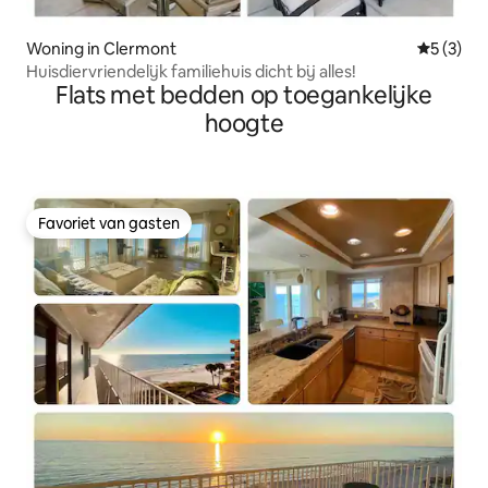
Woning in Clermont
Gemiddeld
5 (3)
Huisdiervriendelijk familiehuis dicht bij alles!
Flats met bedden op toegankelijke
hoogte
Favoriet van gasten
Favoriet van gasten