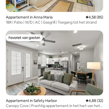
Appartement in Anna Maria
Gemiddelde be
4,58 (85)
1BR | Patio | W/D | AC | Gasgrill | Toegang tot het strand
Favoriet van gasten
Favoriet van gasten
Appartement in Safety Harbor
Gemiddelde be
4,88 (32)
Canopy Cove | Prachtig appartement in het hart van het