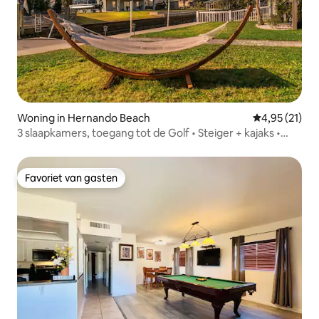
Woning in Hernando Beach
Gemiddelde be
4,95 (21)
3 slaapkamers, toegang tot de Golf • Steiger + kajaks •
Prieel • Barbecue
Favoriet van gasten
Favoriet van gasten