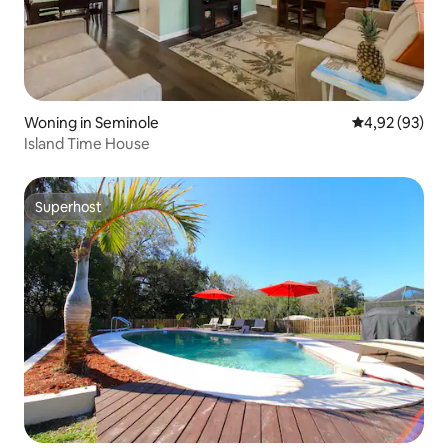
Woning in Seminole
Gemiddelde be
4,92 (93)
Island Time House
Superhost
Superhost