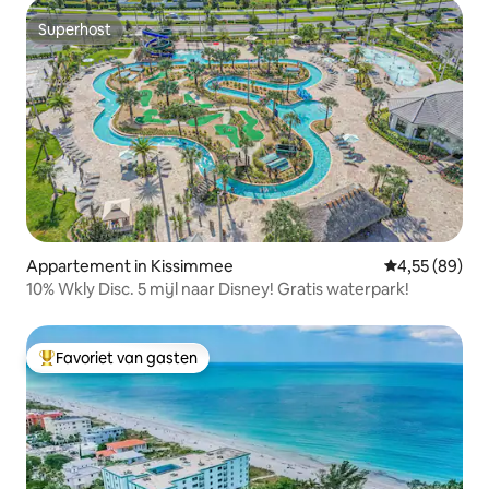
Superhost
Superhost
Appartement in Kissimmee
Gemiddelde be
4,55 (89)
10% Wkly Disc. 5 mijl naar Disney! Gratis waterpark!
Favoriet van gasten
Topfavoriet van gasten