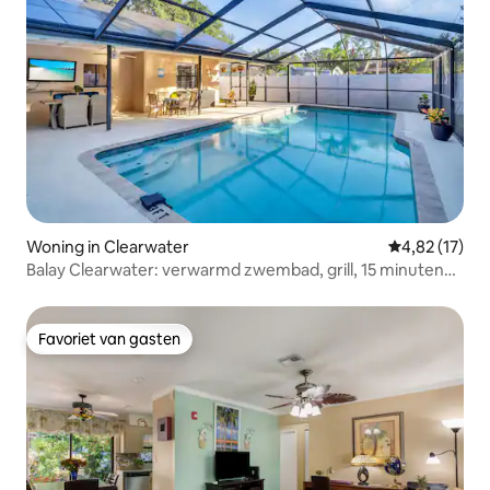
Woning in Clearwater
Gemiddelde be
4,82 (17)
Balay Clearwater: verwarmd zwembad, grill, 15 minuten
strand
Favoriet van gasten
Favoriet van gasten