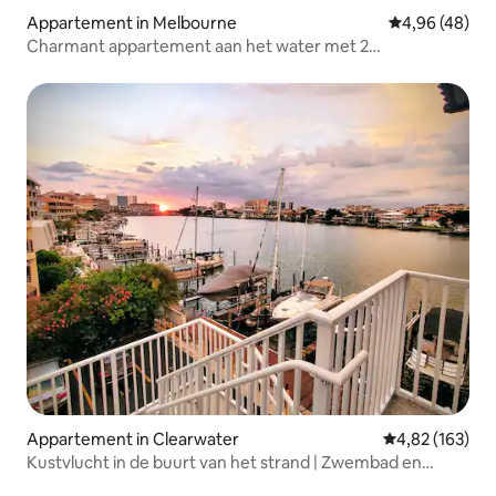
Appartement in Melbourne
Gemiddelde be
4,96 (48)
Charmant appartement aan het water met 2
verdiepingen en wenteltrap
Appartement in Clearwater
Gemiddelde beo
4,82 (163)
Kustvlucht in de buurt van het strand | Zwembad en
kingsize bed • #24