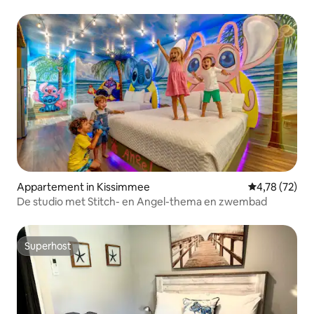
centrum
Appartement in Kissimmee
Gemiddelde be
4,78 (72)
De studio met Stitch- en Angel-thema en zwembad
Superhost
Superhost