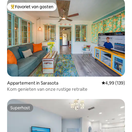
Favoriet van gasten
Topfavoriet van gasten
Appartement in Sarasota
Gemiddelde beo
4,99 (139)
Kom genieten van onze rustige retraite
Superhost
Superhost