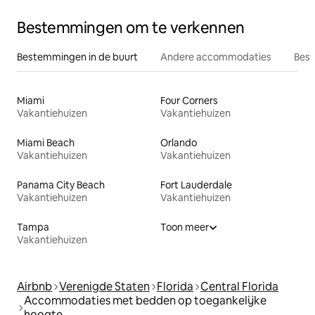
Bestemmingen om te verkennen
Bestemmingen in de buurt
Andere accommodaties
Best
Miami
Four Corners
Vakantiehuizen
Vakantiehuizen
Miami Beach
Orlando
Vakantiehuizen
Vakantiehuizen
Panama City Beach
Fort Lauderdale
Vakantiehuizen
Vakantiehuizen
Tampa
Toon meer
Vakantiehuizen
Airbnb
Verenigde Staten
Florida
Central Florida
Accommodaties met bedden op toegankelijke
hoogte