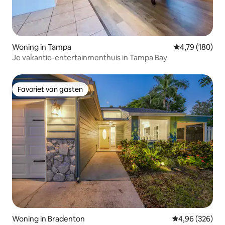
Woning in Tampa
Gemiddelde beo
4,79 (180)
Je vakantie-entertainmenthuis in Tampa Bay
Favoriet van gasten
Favoriet van gasten
Woning in Bradenton
Gemiddelde beo
4,96 (326)