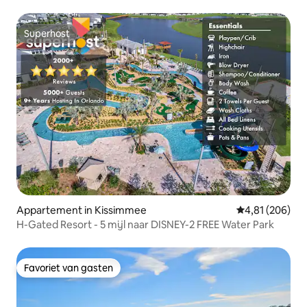
1/4 mijl naar strand.
Superhost
Superhost
Appartement in Kissimmee
Gemiddelde beo
4,81 (206)
H-Gated Resort - 5 mijl naar DISNEY-2 FREE Water Park
Favoriet van gasten
Favoriet van gasten