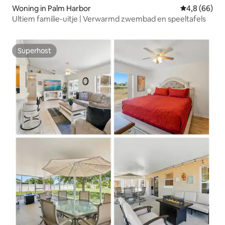
Woning in Palm Harbor
Gemiddelde b
4,8 (66)
Ultiem familie-uitje | Verwarmd zwembad en speeltafels
Superhost
Superhost