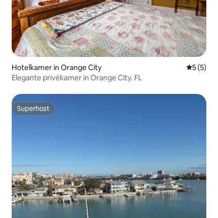
Hotelkamer in Orange City
Gemiddeld
5 (5)
Elegante privékamer in Orange City. FL
Superhost
Superhost