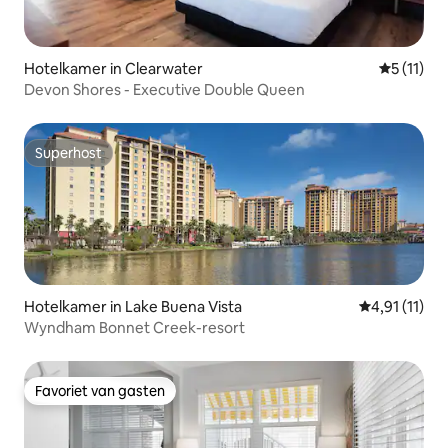
Hotelkamer in Clearwater
Gemiddeld
5 (11)
Devon Shores - Executive Double Queen
Superhost
Superhost
Hotelkamer in Lake Buena Vista
Gemiddelde b
4,91 (11)
Wyndham Bonnet Creek-resort
Favoriet van gasten
Favoriet van gasten