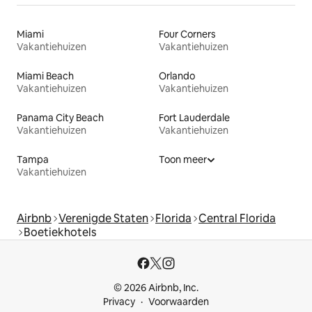
Miami
Four Corners
Vakantiehuizen
Vakantiehuizen
Miami Beach
Orlando
Vakantiehuizen
Vakantiehuizen
Panama City Beach
Fort Lauderdale
Vakantiehuizen
Vakantiehuizen
Tampa
Toon meer
Vakantiehuizen
Airbnb
Verenigde Staten
Florida
Central Florida
Boetiekhotels
© 2026 Airbnb, Inc.
Privacy
Voorwaarden