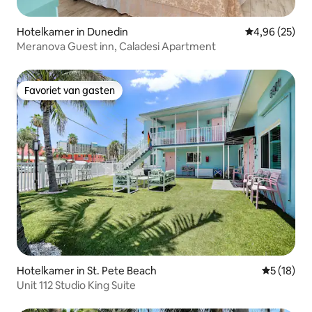
Hotelkamer in Dunedin
Gemiddelde be
4,96 (25)
Meranova Guest inn, Caladesi Apartment
Favoriet van gasten
Favoriet van gasten
Hotelkamer in St. Pete Beach
Gemiddelde
5 (18)
Unit 112 Studio King Suite