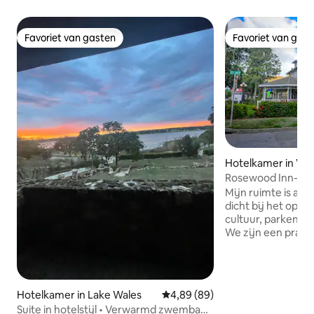
Favoriet van gasten
Favoriet van gas
Favoriet van gasten
Favoriet van gas
Hotelkamer in Ve
Rosewood Inn-#7
Mijn ruimte is alle
dicht bij het open
cultuur, parken e
We zijn een prach
10 slaapkamers ge
van Vero Beach. We zijn op loopafstand
van geweldige rest
kunstgaleries en parken
Hotelkamer in Lake Wales
Gemiddelde beoordeling van 4,8
4,89 (89)
genieten van mijn
Suite in hotelstijl • Verwarmd zwembad •
hoge plafonds, he