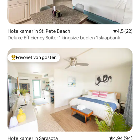
Hotelkamer in St. Pete Beach
Gemiddelde b
4,5 (22)
Deluxe Efficiency Suite: 1 kingsize bed en 1 slaapbank
Favoriet van gasten
Topfavoriet van gasten
Hotelkamer in Sarasota
Gemiddelde be
4,94 (94)