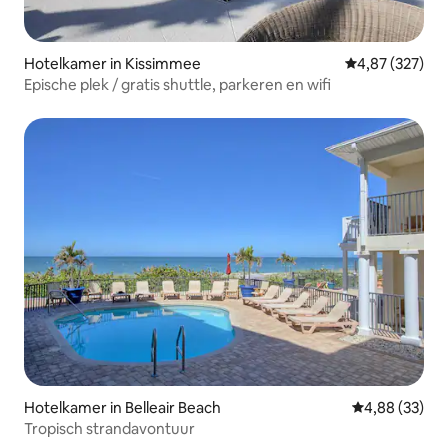
Hotelkamer in Kissimmee
Gemiddelde beo
4,87 (327)
Epische plek / gratis shuttle, parkeren en wifi
Hotelkamer in Belleair Beach
Gemiddelde be
4,88 (33)
Tropisch strandavontuur