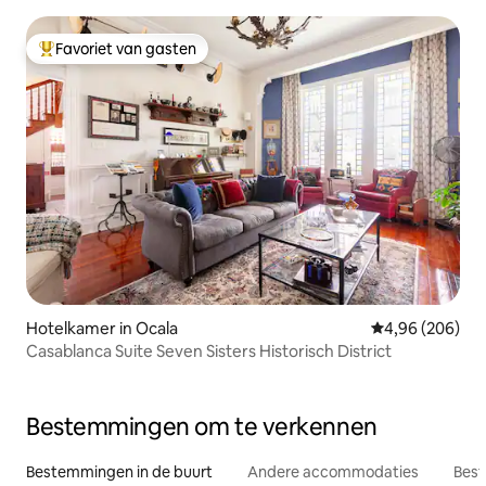
Favoriet van gasten
Topfavoriet van gasten
Hotelkamer in Ocala
Gemiddelde beo
4,96 (206)
Casablanca Suite Seven Sisters Historisch District
Bestemmingen om te verkennen
Bestemmingen in de buurt
Andere accommodaties
Best