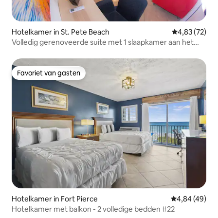
Hotelkamer in St. Pete Beach
Gemiddelde be
4,83 (72)
Volledig gerenoveerde suite met 1 slaapkamer aan het
zwembad
Favoriet van gasten
Favoriet van gasten
Hotelkamer in Fort Pierce
Gemiddelde be
4,84 (49)
Hotelkamer met balkon - 2 volledige bedden #22