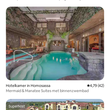
Hotelkamer in Homosassa
Gemiddelde be
4,79 (42)
Mermaid & Manatee Suites met binnenzwembad
Superhost
Superhost