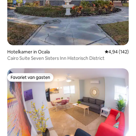
Hotelkamer in Ocala
Gemiddelde beo
4,94 (142)
Cairo Suite Seven Sisters Inn Historisch District
Favoriet van gasten
Favoriet van gasten