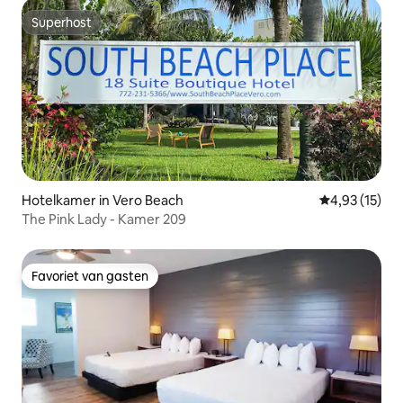
Superhost
Superhost
Hotelkamer in Vero Beach
Gemiddelde be
4,93 (15)
The Pink Lady - Kamer 209
Favoriet van gasten
Favoriet van gasten