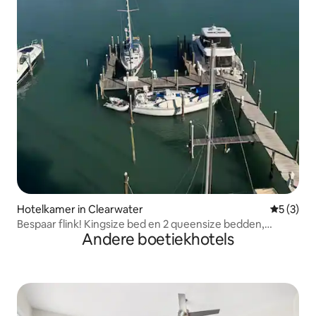
Hotelkamer in Clearwater
Gemiddeld
5 (3)
Bespaar flink! Kingsize bed en 2 queensize bedden,
Andere boetiekhotels
keuken, NIEUW, 116 m²