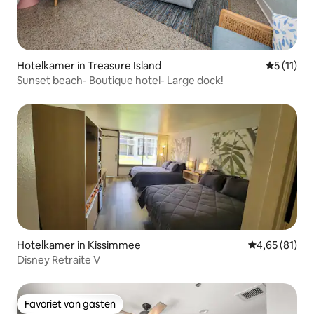
Hotelkamer in Treasure Island
Gemiddeld
5 (11)
Sunset beach- Boutique hotel- Large dock!
Hotelkamer in Kissimmee
Gemiddelde be
4,65 (81)
Disney Retraite V
Favoriet van gasten
Favoriet van gasten