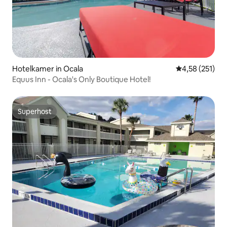
Hotelkamer in Ocala
Gemiddelde beo
4,58 (251)
Equus Inn - Ocala's Only Boutique Hotel!
Superhost
Superhost