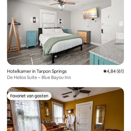
Hotelkamer in Tarpon Springs
Gemiddelde be
4,84 (61)
De Helios Suite ~ Blue Bayou Inn
Favoriet van gasten
Favoriet van gasten