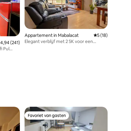
Appartement in Mabalacat
Gemiddelde beoorde
5 (18)
Elegant verblijf met 2 SK voor een
recensies
emiddelde beoordeling van 4,94 uit 5, 241 recensies
4,94 (241)
staycation in Clark | Uitzicht op de
i Pul
bergen
Favoriet van gasten
Favoriet van gasten