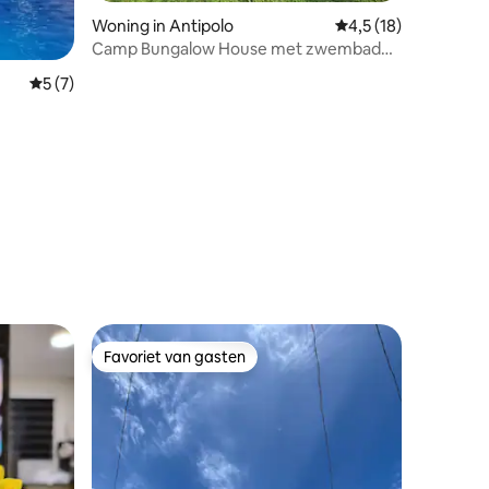
Woning in Antipolo
Gemiddelde beoordeli
4,5 (18)
Camp Bungalow House met zwembad
en rivier Antipolo Tanay
Gemiddelde beoordeling van 5 uit 5, 7 recensies
5 (7)
ecensies
Favoriet van gasten
Favoriet van gasten