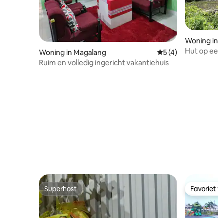
Woning in P
Hut op ee
Woning in Magalang
Gemiddelde beoord
5 (4)
Ruim en volledig ingericht vakantiehuis
Superhost
Favoriet
Superhost
Favoriet