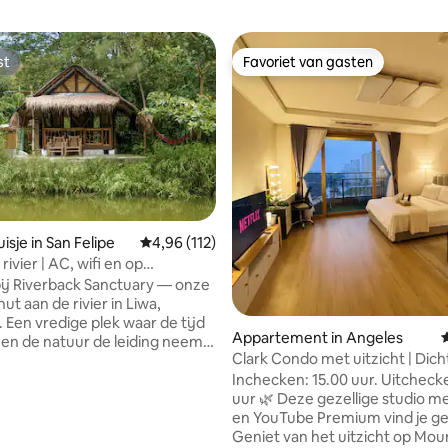
st
Favoriet van gasten
st
Favoriet van gasten
van 4,87 uit 5, 149 recensies
sje in San Felipe
Gemiddelde beoordeling van 4,96 uit 5, 112 r
4,96 (112)
 rivier | AC, wifi en op
nd van Liwa Beach
j Riverback Sanctuary — onze
hut aan de rivier in Liwa,
tijd
Appartement in Angeles
G
 en de natuur de leiding neemt.
Clark Condo met uitzicht | Dich
 eiland biedt een rust die je
Airport
Inchecken: 15.00 uur. Uitcheck
 ergens anders vindt. Weg van
uur 🌿 Deze gezellige studio me
, maar toch dicht genoeg bij
en YouTube Premium vind je ge
d en de lokale restaurants. Het
Geniet van het uitzicht op Mou
nvoudige en comfortabele