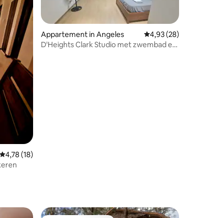
Appartement in Angeles
Gemiddelde beoordelin
4,93 (28)
D'Heights Clark Studio met zwembad en
uitzicht op het meer | 40 m²
Gemiddelde beoordeling van 4,78 uit 5, 18 recensies
4,78 (18)
rkeren