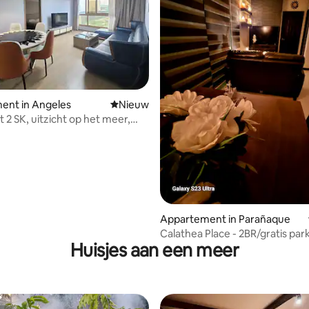
eling van 5 uit 5, 7 recensies
ent in Angeles
Nieuwe accommodatie
Nieuw
 2 SK, uitzicht op het meer,
arkeren en zwembad
Appartement in Parañaque
Calathea Place - 2BR/gratis pa
Huisjes aan een meer