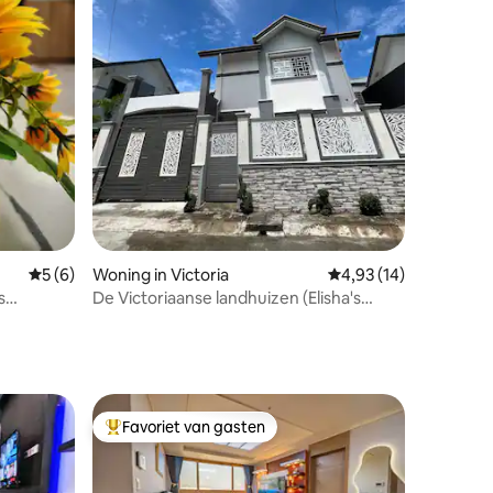
recensies
Gemiddelde beoordeling van 5 uit 5, 6 recensies
5 (6)
Woning in Victoria
Gemiddelde beoordelin
4,93 (14)
s
De Victoriaanse landhuizen (Elisha's
House)
Favoriet van gasten
Topfavoriet van gasten