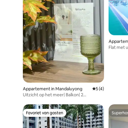
Appartem
Flat met u
Appartement in Mandaluyong
Gemiddelde beoord
5 (4)
Uitzicht op het meer| Balkon| 2
slaapkamers met wifi | Dicht bij Rockwell
Mall
Favoriet van gasten
Superho
Favoriet van gasten
Superho