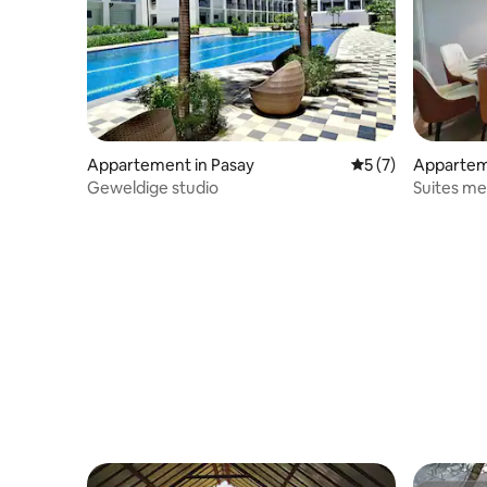
Appartement in Pasay
Gemiddelde beoord
5 (7)
Appartem
Geweldige studio
Suites met
gratis p