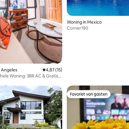
ing van 4,6 uit 5, 5 recensies
Woning in Mexico
Corner190
 Angeles
Gemiddelde beoordeling van 4,87 uit 5, 15 r
4,87 (15)
e Woning: 3BR AC & Gratis
Favoriet van gasten
Favoriet van gasten