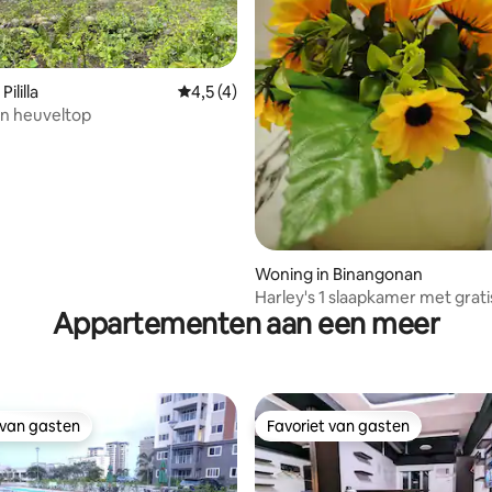
ililla
Gemiddelde beoordeling van 4,5 uit 5, 4 
4,5 (4)
n heuveltop
eling van 5 uit 5, 4 recensies
Woning in Binangonan
Harley's 1 slaapkamer met grati
Appartementen aan een meer
parkeergelegenheid
 van gasten
Favoriet van gasten
 van gasten
Favoriet van gasten