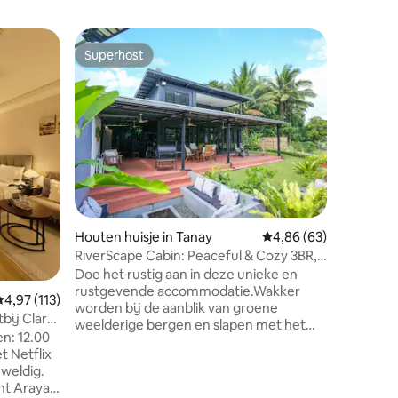
Kampeerb
Superhost
Favorie
Superhost
Favorie
Rustieke
vlot, vis
Welkom bi
Ervaar e
water me
Filipijn
gecombin
Word wak
op je ver
privacy. 
ecensies
tegen ge
Houten huisje in Tanay
Gemiddelde beoordelin
4,86 (63)
watergol
raftochta
RiverScape Cabin: Peaceful & Cozy 3BR,
gezinnen
Tanay Rizal
Doe het rustig aan in deze unieke en
ontspann
rustgevende accommodatie.Wakker
emiddelde beoordeling van 4,97 uit 5, 113 recensies
4,97 (113)
Ontspan,
worden bij de aanblik van groene
tbij Clark
blijvende
weelderige bergen en slapen met het
en: 12.00
retraite.
geluid van de rivier die stroomt. 5
t Netflix
minuten lopen om te wandelen en een
weldig.
adembenemend uitzicht en 8
nt Arayat
watervalwaarnemingen te bereiken.