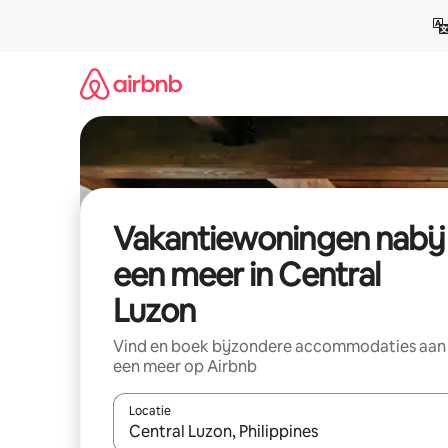
Ga
direct
naar
inhoud
Vakantiewoningen nabij
een meer in Central
Luzon
Vind en boek bijzondere accommodaties aan
een meer op Airbnb
Locatie
Wanneer er suggesties beschikbaar zijn, maak je 