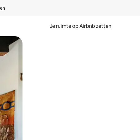
ven
Je ruimte op Airbnb zetten
ken of swipen.