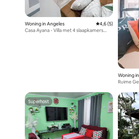
Woning in Angeles
Gemiddelde beoordel
4,6 (5)
Casa Ayana - Villa met 4 slaapkamers
(met parkeerplaats en zwembad)
Woning in
Ruime Gehel
Parkeren!
Superhost
Superhost