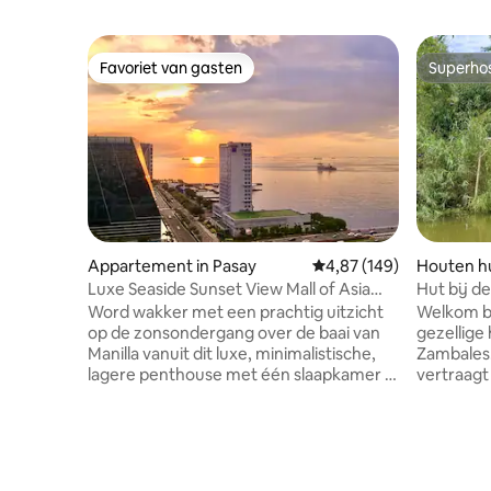
Favoriet van gasten
Superho
Favoriet van gasten
Superho
Appartement in Pasay
Gemiddelde beoordeling 
4,87 (149)
Houten hui
Luxe Seaside Sunset View Mall of Asia
Hut bij de
met parkeergelegenheid
loopafsta
Word wakker met een prachtig uitzicht
Welkom bi
op de zonsondergang over de baai van
gezellige 
Manilla vanuit dit luxe, minimalistische,
Zambales. Een vredige plek waar de 
lagere penthouse met één slaapkamer in
vertraagt
het hart van MOA - op enkele minuten
Ons kleine
van SM Mall of Asia, MOA Arena, SMX
niet snel
Convention Center en IKEA. ✨
de drukte
Kenmerken: * Prachtig uitzicht op de
het stran
baai van Manilla * Inchecken wanneer je
is een ee