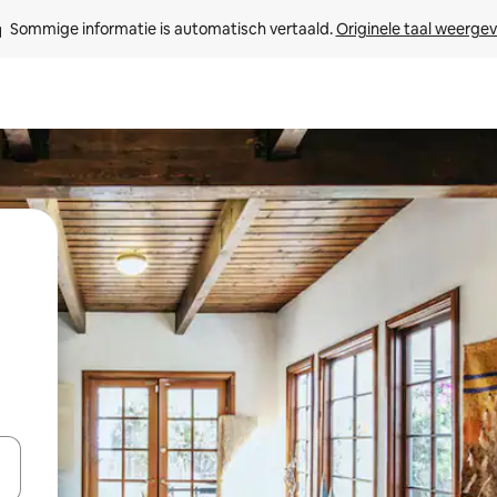
Sommige informatie is automatisch vertaald. 
Originele taal weerge
een keuze met je de pijltjestoetsen omhoog en omlaag, óf door te tik