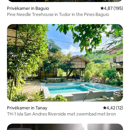
Privékamer in Baguio
Gemiddelde beo
4,87 (195)
Pine Needle Treehouse in Tudor in the Pines Baguio
Privékamer in Tanay
Gemiddelde be
4,42 (12)
TH-1 Isla San Andres Riverside met zwembad met bron