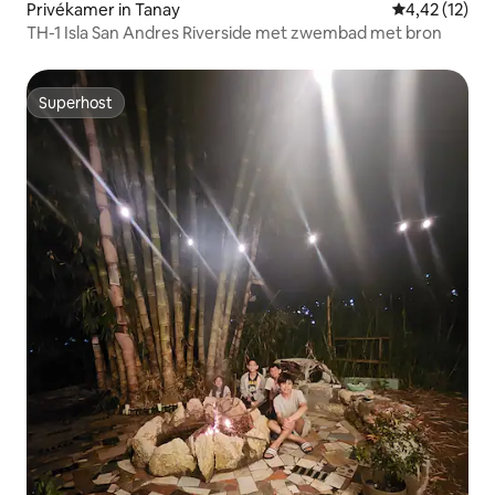
Privékamer in Tanay
Gemiddelde be
4,42 (12)
TH-1 Isla San Andres Riverside met zwembad met bron
Superhost
Superhost