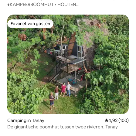
♦KAMPEERBOOMHUT • HOUTEN
HUISJE•ZWEMBAD•JACUZZI
Favoriet van gasten
Favoriet van gasten
Camping in Tanay
Gemiddelde beo
4,92 (100)
De gigantische boomhut tussen twee rivieren, Tanay