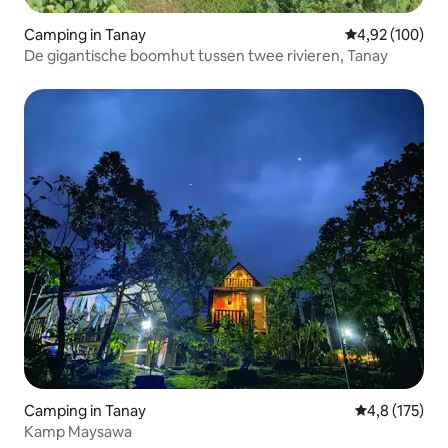
Camping in Tanay
Gemiddelde beo
4,92 (100)
De gigantische boomhut tussen twee rivieren, Tanay
Camping in Tanay
Gemiddelde be
4,8 (175)
Kamp Maysawa