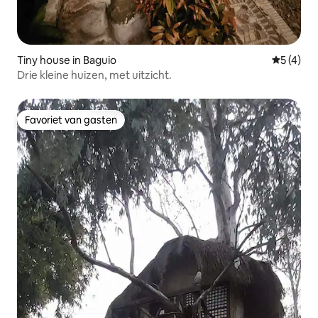
Tiny house in Baguio
Gemiddeld
5 (4)
Drie kleine huizen, met uitzicht.
Favoriet van gasten
Favoriet van gasten