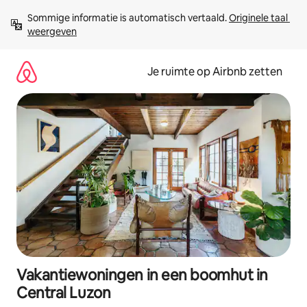
Ga
Sommige informatie is automatisch vertaald. 
Originele taal 
direct
weergeven
naar
inhoud
Je ruimte op Airbnb zetten
Vakantiewoningen in een boomhut in
Central Luzon