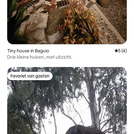
Tiny house in Baguio
Gemiddeld
5 (4)
Drie kleine huizen, met uitzicht.
Favoriet van gasten
Favoriet van gasten