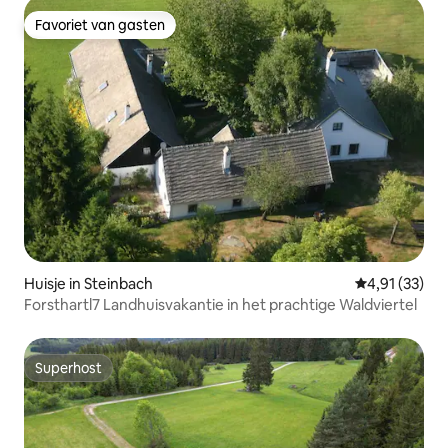
Favoriet van gasten
Favoriet van gasten
Huisje in Steinbach
Gemiddelde be
4,91 (33)
Forsthartl7 Landhuisvakantie in het prachtige Waldviertel
Superhost
Superhost