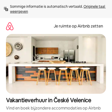
Ga
Sommige informatie is automatisch vertaald. 
Originele taal 
direct
weergeven
naar
inhoud
Je ruimte op Airbnb zetten
Vakantieverhuur in České Velenice
Vind en boek bijzondere accommodaties op Airbnb