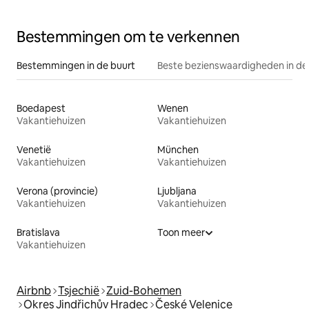
Bestemmingen om te verkennen
Bestemmingen in de buurt
Beste bezienswaardigheden in de
Boedapest
Wenen
Vakantiehuizen
Vakantiehuizen
Venetië
München
Vakantiehuizen
Vakantiehuizen
Verona (provincie)
Ljubljana
Vakantiehuizen
Vakantiehuizen
Bratislava
Toon meer
Vakantiehuizen
Airbnb
Tsjechië
Zuid-Bohemen
Okres Jindřichův Hradec
České Velenice