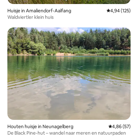
Huisje in Amaliendorf-Aalfang
Gemiddelde beo
4,94 (125)
Waldviertler klein huis
Houten huisje in Neunagelberg
Gemiddelde be
4,86 (57)
De Black Pine-hut – wandel naar meren en natuurpaden