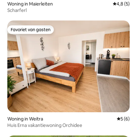
Woning in Maierleiten
Gemiddelde 
4,8 (5)
Scharferl
Favoriet van gasten
Favoriet van gasten
Woning in Weitra
Gemiddeld
5 (6)
Huis Erna vakantiewoning Orchidee