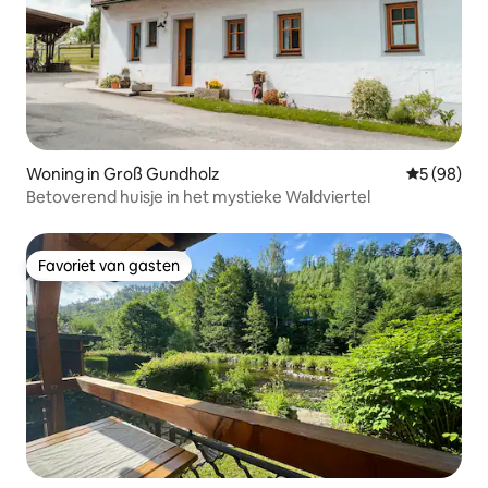
Woning in Groß Gundholz
Gemiddelde
5 (98)
Betoverend huisje in het mystieke Waldviertel
Favoriet van gasten
Favoriet van gasten