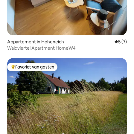
Appartement in Hoheneich
Gemiddeld
5 (7)
Waldviertel Apartment HomeW4
Favoriet van gasten
Topfavoriet van gasten