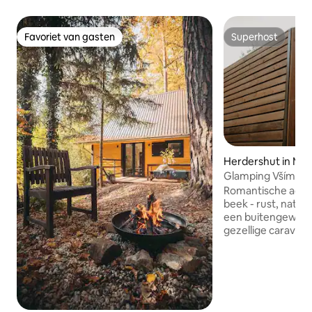
Favoriet van gasten
Superhost
Favoriet van gasten
Superhost
Herdershut in Mal
Glamping Všímars
Romantische acc
beek - rust, natuur, h
een buitengewoon 
gezellige caravan 
slechts een paar 
borrelende beek. I
koppels, alleenst
verlangt naar een 
van de stad. Binnen vind je een gezellig
interieur met com