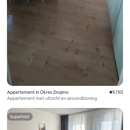
Appartement in Okres Znojmo
Gemiddelde
5 (10)
Appartement met uitzicht en airconditioning
Superhost
Superhost