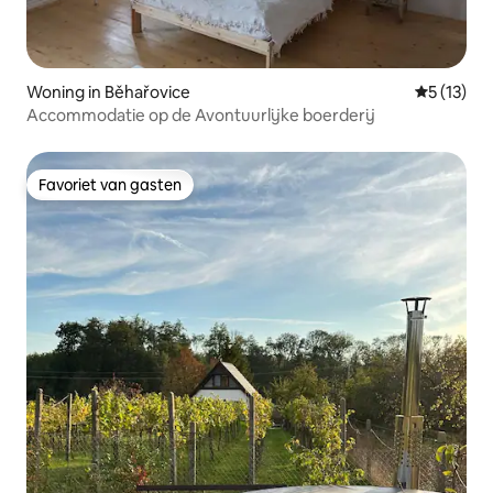
Woning in Běhařovice
Gemiddelde
5 (13)
Accommodatie op de Avontuurlijke boerderij
Favoriet van gasten
Favoriet van gasten