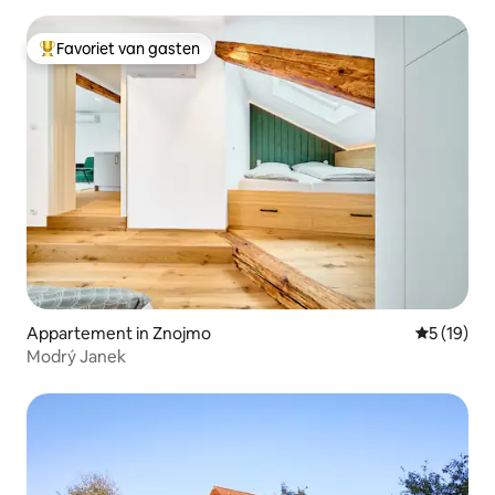
Favoriet van gasten
Topfavoriet van gasten
Appartement in Znojmo
Gemiddelde
5 (19)
Modrý Janek