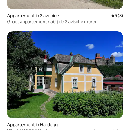
Appartement in Slavonice
Gemiddeld
5 (3)
Groot appartement nabij de Slavische muren
Appartement in Hardegg