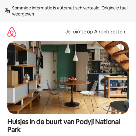
Ga
Sommige informatie is automatisch vertaald. 
Originele taal 
direct
weergeven
naar
inhoud
Je ruimte op Airbnb zetten
Huisjes in de buurt van Podyjí National
Park