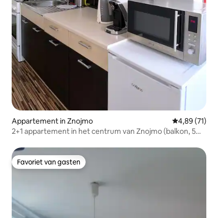
Appartement in Znojmo
Gemiddelde be
4,89 (71)
2+1 appartement in het centrum van Znojmo (balkon, 5
slaapplaatsen)
Favoriet van gasten
Favoriet van gasten