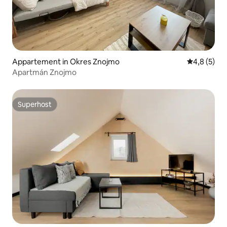
Appartement in Okres Znojmo
Gemiddelde 
4,8 (5)
Apartmán Znojmo
Superhost
Superhost