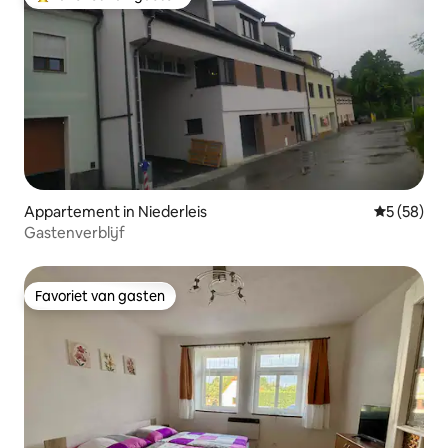
Topfavoriet van gasten
Appartement in Niederleis
Gemiddelde
5 (58)
Gastenverblijf
Favoriet van gasten
Favoriet van gasten