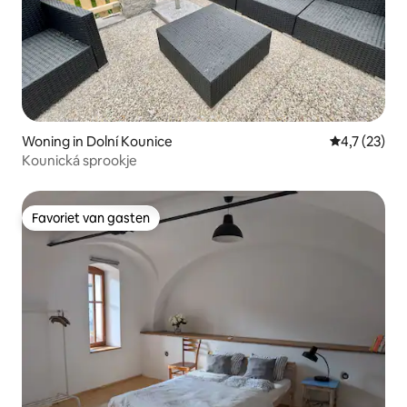
Woning in Dolní Kounice
Gemiddelde b
4,7 (23)
Kounická sprookje
Favoriet van gasten
Favoriet van gasten