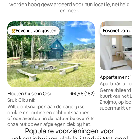
worden hoog gewaardeerd voor hun locatie, netheid
en meer.
Favoriet van gasten
Favoriet van gas
Topfavoriet van gasten
Favoriet van gas
Appartement in 
Apartmán u Louck
Gemeubileerd app
Houten huisje in Olší
Gemiddelde beoordeling van 4,98
4,98 (182)
buurt van het Louc
Srub Cibulník
Znojmo, op loopaf
Wilt u ontsnappen aan de dagelijkse
supermarkt en bu
drukte en routine en echt ontspannen
met restaurants e
of een avontuur in de natuur beleven? In
monumenten (10 mi
onze hut op een afgelegen plek bij het
(5 min). Uitzicht 
Populaire voorzieningen voor
bos kunt u heerlijk ontspannen en
appartement is g
volledig tot rust komen. Elektriciteit, wifi
ingericht. Er is bas