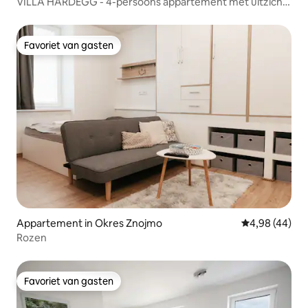
VILLA HARDEGG - 4-persoons appartement met uitzicht
op het kasteel
Favoriet van gasten
Favoriet van gasten
Appartement in Okres Znojmo
Gemiddelde be
4,98 (44)
Rozen
Favoriet van gasten
Favoriet van gasten