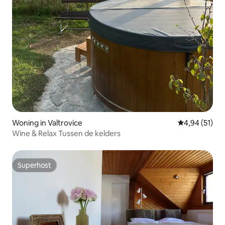
Woning in Valtrovice
Gemiddelde be
4,94 (51)
Wine & Relax Tussen de kelders
Superhost
Superhost