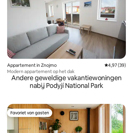
Appartement in Znojmo
Gemiddelde be
4,97 (39)
Modern appartement op het dak
Andere geweldige vakantiewoningen
nabij Podyjí National Park
Favoriet van gasten
Favoriet van gasten