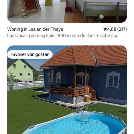
Woning in Laa an der Thaya
Gemiddelde beo
4,88 (217)
Laa Casa - gezellig huis - 800 m van de thermische spa
Favoriet van gasten
Favoriet van gasten