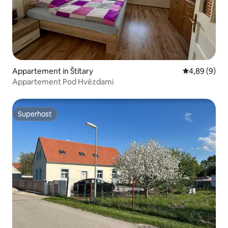
Appartement in Štítary
Gemiddelde b
4,89 (9)
Appartement Pod Hvězdami
Superhost
Superhost