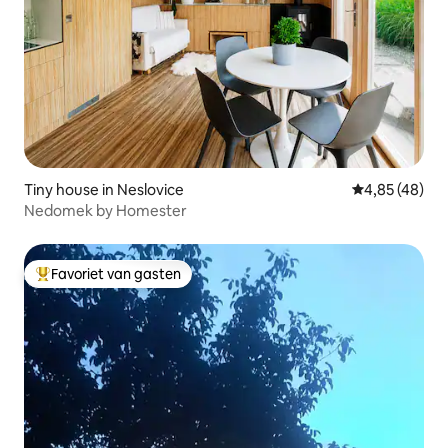
Tiny house in Neslovice
Gemiddelde be
4,85 (48)
Nedomek by Homester
Favoriet van gasten
Topfavoriet van gasten