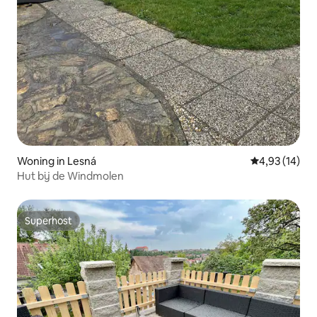
Woning in Lesná
Gemiddelde be
4,93 (14)
Hut bij de Windmolen
Superhost
Superhost