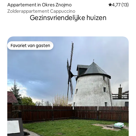
Appartement in Okres Znojmo
Gemiddelde be
4,77 (13)
Zolderappartement Cappuccino
Gezinsvriendelijke huizen
Favoriet van gasten
Favoriet van gasten