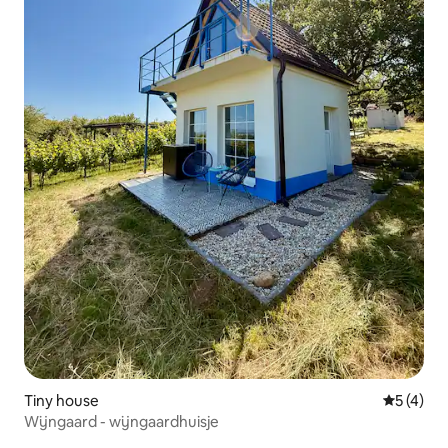
Tiny house
Gemiddeld
5 (4)
Wijngaard - wijngaardhuisje