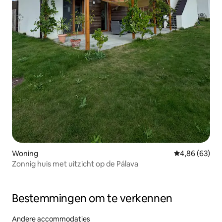
Woning
Gemiddelde be
4,86 (63)
Zonnig huis met uitzicht op de Pálava
Bestemmingen om te verkennen
Andere accommodaties