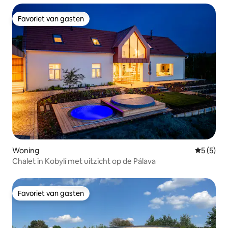
Favoriet van gasten
Favoriet van gasten
Woning
Gemiddeld
5 (5)
Chalet in Kobylí met uitzicht op de Pálava
Favoriet van gasten
Favoriet van gasten