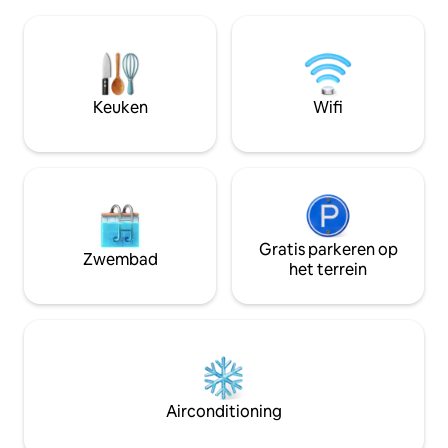
rookoven en een boot voor 5 personen.
eenpersoonsbed e
De accommodatie is ook geschikt voor
twee personen om te sla
het hele gezin, inclusief honden.
777 m2 groot, er 
Kozlanská-strand (400 m), Koněšínská-
en de tuin is volledi
strand (800 m), aanlegsteiger voor
aanbod is voor de
stoomboten. In de buurt zijn er ook
willen en begrijpe
Keuken
Wifi
toeristische plaatsen Maxův kříž, de
Beste gasten, zoek 
ruïnes van de Kozlov- en Holoubek-
niet de luxe van 
kastelen en fietspaden.
Gratis parkeren op
Zwembad
het terrein
Airconditioning