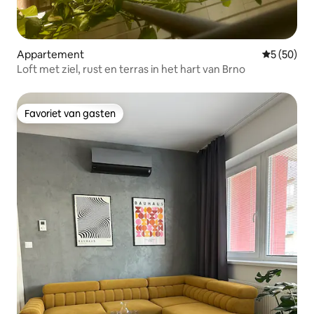
Appartement
Gemiddelde
5 (50)
Loft met ziel, rust en terras in het hart van Brno
Favoriet van gasten
Favoriet van gasten