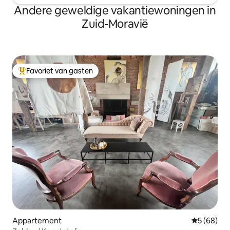
Andere geweldige vakantiewoningen in
Zuid-Moravië
Favoriet van gasten
Topfavoriet van gasten
Appartement
Gemiddelde
5 (68)