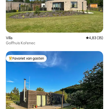
Villa
Gemiddelde be
4,83 (35)
Golfhuis Kořenec
Favoriet van gasten
Topfavoriet van gasten