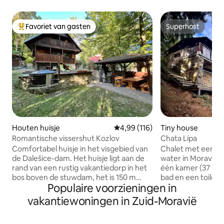
Favoriet van gasten
Superhost
Topfavoriet van gasten
Superhost
Houten huisje
Gemiddelde beoordeling van 4,99
4,99 (116)
Tiny house
Romantische vissershut Kozlov
Chata Lípa
Comfortabel huisje in het visgebied van
Chalet met een pra
de Dalešice-dam. Het huisje ligt aan de
water in Moravský 
rand van een rustig vakantiedorp in het
één kamer (37 m2
bos boven de stuwdam, het is 150 m
bad en een toilet. 
Populaire voorzieningen in
naar het water via een pad vanaf de
uitgeruste keuken
helling, of met een terreinwagen of te
Verwarming is voo
vakantiewoningen in Zuid-Moravië
voet 400 m langs een bospad. Er is een
haard en een infra
hot-tube, grill, open haard met
tweepersoonsbed