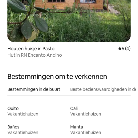
Houten huisje in Pasto
Gemiddeld
5 (4)
Hut in RN Encanto Andino
Bestemmingen om te verkennen
Bestemmingen in de buurt
Beste bezienswaardigheden in de
Quito
Cali
Vakantiehuizen
Vakantiehuizen
Baños
Manta
Vakantiehuizen
Vakantiehuizen