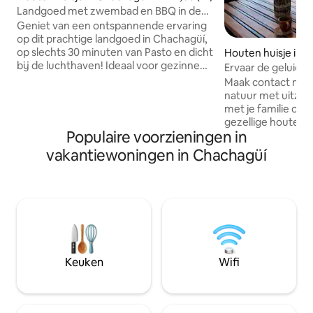
Landgoed met zwembad en BBQ in de
buurt van Pasto
Geniet van een ontspannende ervaring
op dit prachtige landgoed in Chachagüí,
op slechts 30 minuten van Pasto en dicht
Houten huisje in L
bij de luchthaven! Ideaal voor gezinnen
ha
Ervaar de geluiden
of vriendengroepen die op zoek zijn
Cocha
Maak contact met 
naar privacy, comfort en natuur.
natuur met uitzic
Ontspan bij het zwembad, bereid een
met je familie of 
heerlijke barbecue, speel op de baan of
gezellige houten 
ontkoppel gewoon. Kenmerken van de
Populaire voorzieningen in
te komen van de s
🏡 woning: Geschikt voor maximaal
toeristische cent
vakantiewoningen in Chachagüí
zeven personen. 3 slaapkamers, 2
Encano). De hut li
badkamers Privé zwembad Tuinen en
de kerk El Encano
groene omgeving Rechtbank
voertuig via een l
Barbecueplaats Complete keuken Eigen
(onverhard). We 
parkeerplaats
boot naar El Motil
ondersteunt de lo
je in staat om tijd
van de magische v
Keuken
Wifi
lagune.