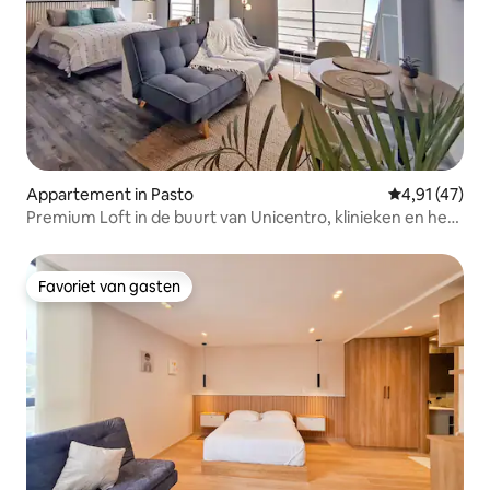
Appartement in Pasto
Gemiddelde be
4,91 (47)
Premium Loft in de buurt van Unicentro, klinieken en het
centrum
Favoriet van gasten
Favoriet van gasten