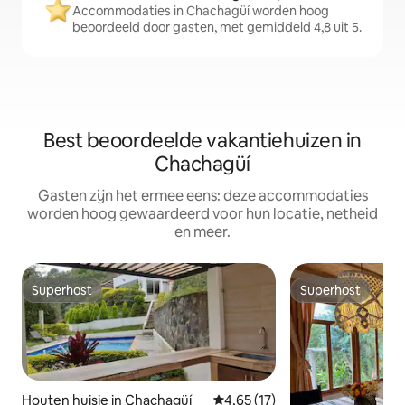
Accommodaties in Chachagüí worden hoog
beoordeeld door gasten, met gemiddeld 4,8 uit 5.
Best beoordeelde vakantiehuizen in
Chachagüí
Gasten zijn het ermee eens: deze accommodaties
worden hoog gewaardeerd voor hun locatie, netheid
en meer.
Superhost
Superhost
Superhost
Superhost
Houten huisje in Chachagüí
Gemiddelde beoordeling van 4,6
4,65 (17)