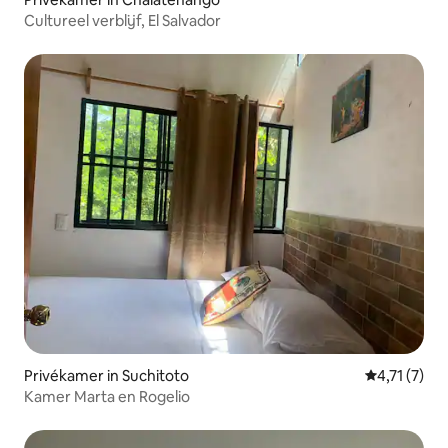
Cultureel verblijf, El Salvador
Privékamer in Suchitoto
Gemiddelde 
4,71 (7)
Kamer Marta en Rogelio