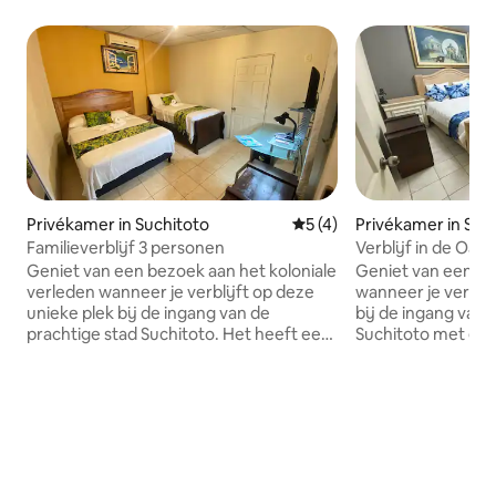
Privékamer in Suchitoto
Gemiddelde beoordeling van
5 (4)
Privékamer in Suc
Familieverblijf 3 personen
Verblijf in de Oase
Geniet van een bezoek aan het koloniale
Geniet van een ko
verleden wanneer je verblijft op deze
wanneer je verblij
unieke plek bij de ingang van de
bij de ingang van 
prachtige stad Suchitoto. Het heeft een
Suchitoto met ee
zwembad, restaurantservice van 10.00
restaurantservice 
tot 22.00 uur en toegang tot de
uur , je hebt toeg
verschillende activiteiten in Suchitoto,
verschillende activ
meer, Los Tercio-waterval, Centro de
meer , waterval 
Arte para La Paz museum, parochie van
Centro de arte par
Santa Lucía, en het verhaal van de
van Santa Lucia e
gerechten van een bruiloft uit 1850 op
de gerechten van e