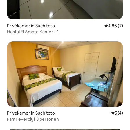
Privékamer in Suchitoto
Gemiddelde b
4,86 (7)
Hostal El Amate Kamer #1
Privékamer in Suchitoto
Gemiddeld
5 (4)
Familieverblijf 3 personen