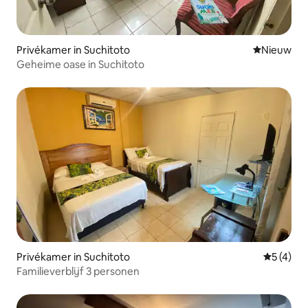
Privékamer in Suchitoto
Nieuwe ac
Nieuw
Geheime oase in Suchitoto
Privékamer in Suchitoto
Gemiddeld
5 (4)
Familieverblijf 3 personen