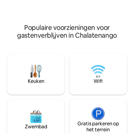
zijn koepels en nog 2 kerken in de stad.
boven de koepels 
Je hebt toegang tot parkeren en
stad. Je hebt toe
verlaten van basisdiensten op drie
verlaat de basisdi
blokken van de stad
van de stad .
Populaire voorzieningen voor
gastenverblijven in Chalatenango
Keuken
Wifi
Gratis parkeren op
Zwembad
het terrein