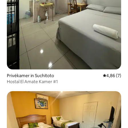
Privékamer in Suchitoto
Gemiddelde b
4,86 (7)
Hostal El Amate Kamer #1