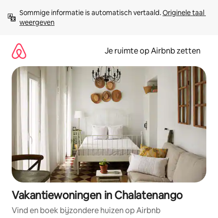
Ga
Sommige informatie is automatisch vertaald. 
Originele taal 
direct
weergeven
naar
inhoud
Je ruimte op Airbnb zetten
Vakantiewoningen in Chalatenango
Vind en boek bijzondere huizen op Airbnb