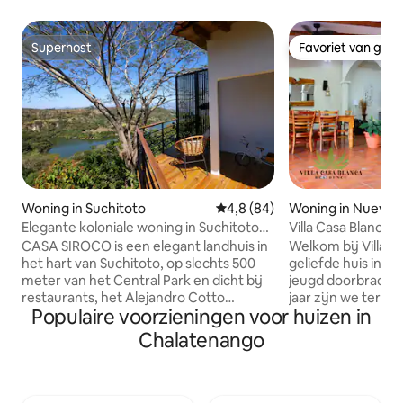
Superhost
Favoriet van gas
Superhost
Favoriet van gas
Woning in Suchitoto
Gemiddelde beoordeling van 4,
4,8 (84)
Woning in Nueva 
Elegante koloniale woning in Suchitoto
Villa Casa Blanca i
met uitzicht op het meer
CASA SIROCO is een elegant landhuis in
Welkom bij Villa Cas
het hart van Suchitoto, op slechts 500
geliefde huis in d
meter van het Central Park en dicht bij
jeugd doorbracht
restaurants, het Alejandro Cotto
jaar zijn we teru
Populaire voorzieningen voor huizen in
Museum en Lake Suchitlán. Het is
toevluchtsoord te
ontworpen voor maximaal 5 personen
warmte, cultuur 
Chalatenango
en combineert modern comfort met de
wortels weerspiege
rustieke en koloniale charme van het
authentieke verbi
gebied. Geniet van een ontspannend
ritme van het lokal
terras met een prachtig uitzicht op het
een veilige en rus