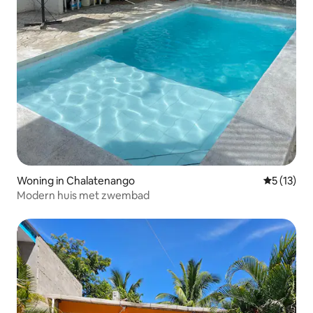
Woning in Chalatenango
Gemiddelde
5 (13)
Modern huis met zwembad