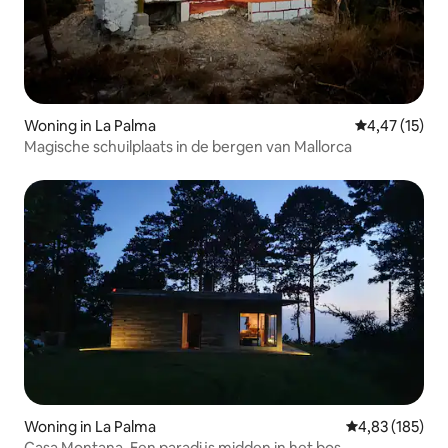
Woning in La Palma
Gemiddelde be
4,47 (15)
Magische schuilplaats in de bergen van Mallorca
Woning in La Palma
Gemiddelde beo
4,83 (185)
Casa Montana. Een paradijs midden in het bos.