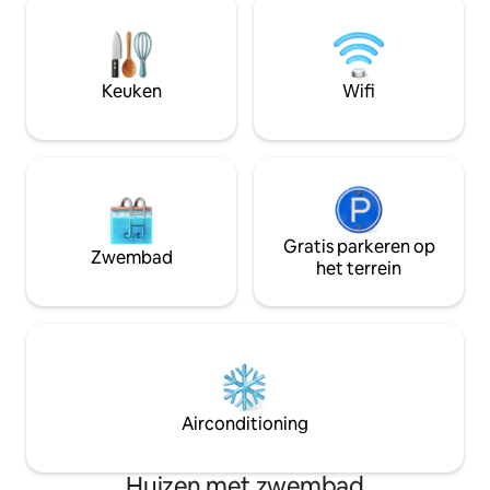
meer, perfect om te genieten van de
hier nu bent om t
bries en het landschap te bewonderen.
verkennen, we vi
Een ideaal toevluchtsoord voor
onze woning en c
diegenen die op zoek zijn naar rust, stijl
delen. Kom en ervaar en laat Villa Casa
Keuken
Wifi
en een verbinding met de natuur.
Blanca je thuis weg
Gratis parkeren op
Zwembad
het terrein
Airconditioning
Huizen met zwembad