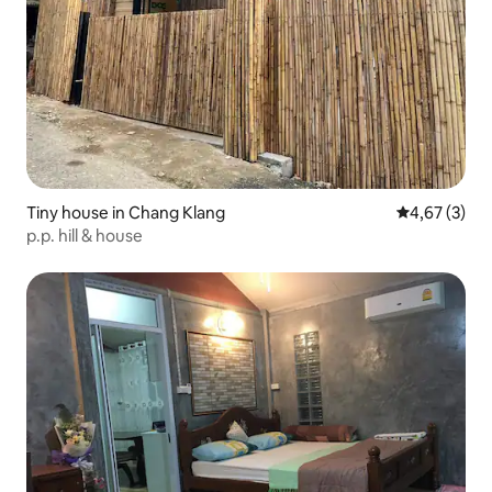
Tiny house in Chang Klang
Gemiddelde b
4,67 (3)
p.p. hill & house