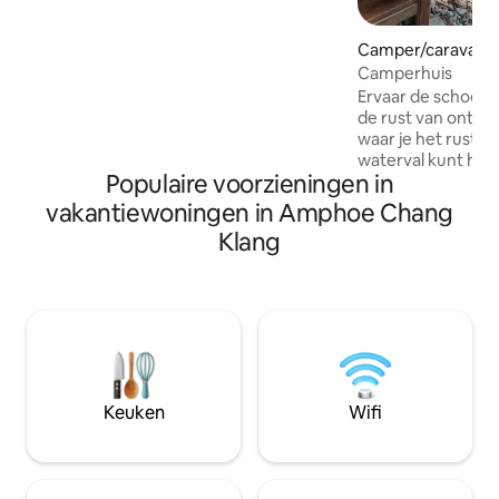
Rail way 1 kilometer Busstation Chandi
800 meter Lotus Supermaket 1
Camper/caravan i
kilometer 7 elf winkel 3 locatie in
Camperhuis
gebieden Postkantoor 1 kilometer
Ervaar de schoonh
de rust van ontsp
waar je het rustg
waterval kunt hore
Populaire voorzieningen in
inademen.
vakantiewoningen in Amphoe Chang
Klang
Keuken
Wifi