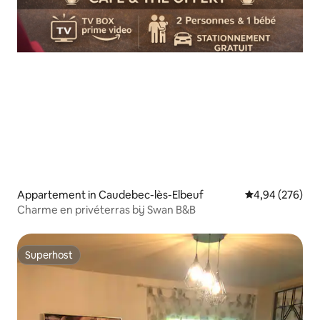
Appartement in Caudebec-lès-Elbeuf
Gemiddelde beo
4,94 (276)
Charme en privéterras bij Swan B&B
Superhost
Superhost