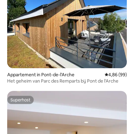
Appartement in Pont-de-l'Arche
Gemiddelde be
4,86 (99)
Het geheim van Parc des Remparts bij Pont de l'Arche
Superhost
Superhost