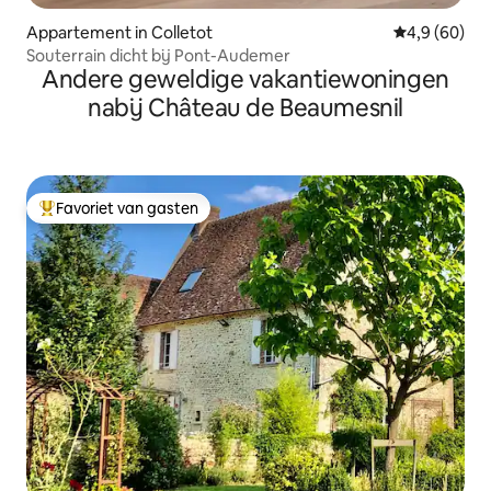
Appartement in Colletot
Gemiddelde b
4,9 (60)
Souterrain dicht bij Pont-Audemer
Andere geweldige vakantiewoningen
nabij Château de Beaumesnil
Favoriet van gasten
Topfavoriet van gasten