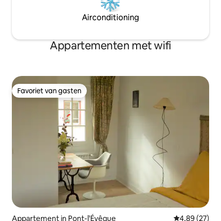
Airconditioning
Appartementen met wifi
Favoriet van gasten
Favoriet van gasten
Appartement in Pont-l'Évêque
Gemiddelde be
4,89 (27)