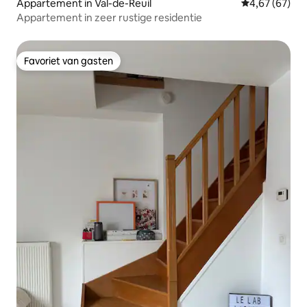
Appartement in Val-de-Reuil
Gemiddelde be
4,67 (67)
Appartement in zeer rustige residentie
Favoriet van gasten
Favoriet van gasten