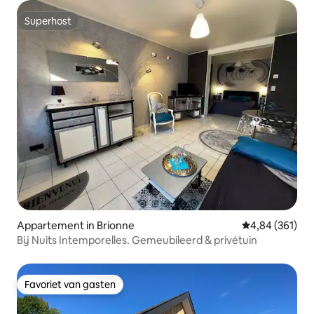
Superhost
Superhost
Appartement in Brionne
Gemiddelde beo
4,84 (361)
Bij Nuits Intemporelles. Gemeubileerd & privétuin
Favoriet van gasten
Favoriet van gasten