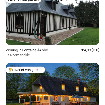
Favoriet van gasten
Woning in Fontaine-l'Abbé
Gemiddelde beo
4,93 (130)
La Normand'Ile
Favoriet van gasten
Topfavoriet van gasten