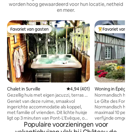
worden hoog gewaardeerd voor hun locatie, netheid
en meer.
Favoriet van gasten
Favoriet van g
Favoriet van gasten
Topfavoriet van 
Chalet in Surville
Gemiddelde beoordeling van 4,94
4,94 (401)
Woning in Épégar
Gezellig huis met eigen jacuzzi, terras op
Normandisch huisj
het zuiden
erg rustig
Geniet van deze ruime, smaakvol
Le Gîte des Forièr
ingerichte accommodatie als koppel,
Normandisch huisje
met familie of vrienden. Dit lichte huisje
maximaal 10 perso
ligt op 3 minuten van Pont-L'Evêque, op
verfijnde omgevin
Populaire voorzieningen voor
15 minuten van Deauville, Trouville en
3 minuten van de 
Honfleur en biedt directe en
kasteel Champ de B