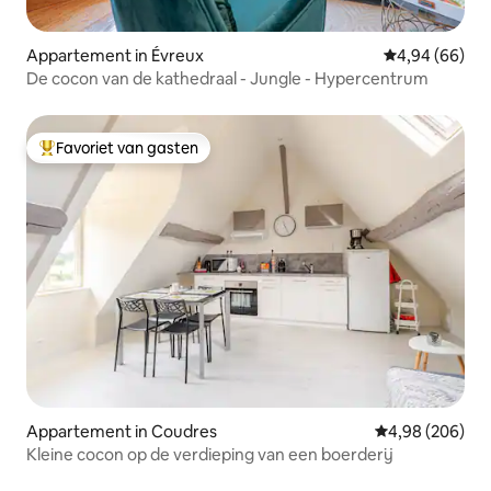
Appartement in Évreux
Gemiddelde be
4,94 (66)
De cocon van de kathedraal - Jungle - Hypercentrum
Favoriet van gasten
Topfavoriet van gasten
Appartement in Coudres
Gemiddelde beo
4,98 (206)
Kleine cocon op de verdieping van een boerderij