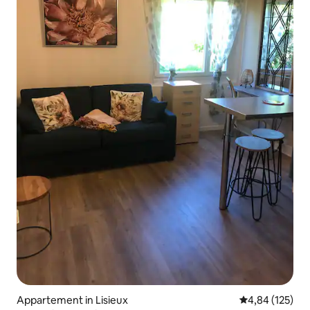
Appartement in Lisieux
Gemiddelde beo
4,84 (125)