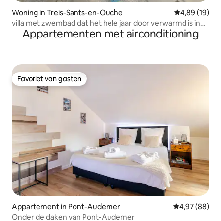
Woning in Treis-Sants-en-Ouche
Gemiddelde be
4,89 (19)
villa met zwembad dat het hele jaar door verwarmd is in
Appartementen met airconditioning
Normandië
Favoriet van gasten
Favoriet van gasten
Appartement in Pont-Audemer
Gemiddelde be
4,97 (88)
Onder de daken van Pont-Audemer