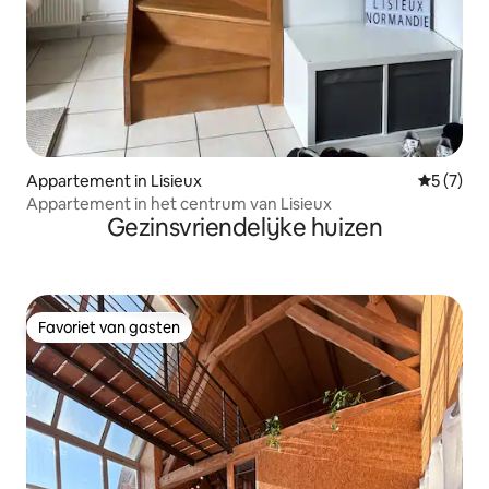
Appartement in Lisieux
Gemiddeld
5 (7)
Appartement in het centrum van Lisieux
Gezinsvriendelijke huizen
Favoriet van gasten
Favoriet van gasten