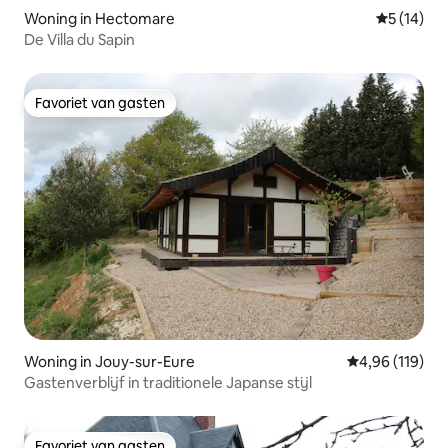
Woning in Hectomare
Gemiddelde
5 (14)
De Villa du Sapin
Favoriet van gasten
Favoriet van gasten
Woning in Jouy-sur-Eure
Gemiddelde beo
4,96 (119)
Gastenverblijf in traditionele Japanse stijl
Favoriet van gasten