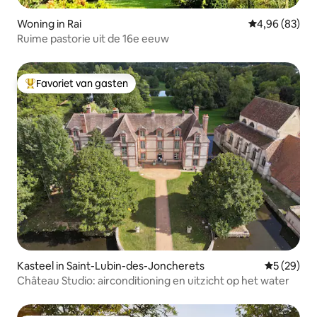
Woning in Rai
Gemiddelde be
4,96 (83)
Ruime pastorie uit de 16e eeuw
Favoriet van gasten
Topfavoriet van gasten
Kasteel in Saint-Lubin-des-Joncherets
Gemiddelde
5 (29)
Château Studio: airconditioning en uitzicht op het water