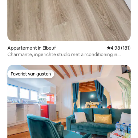
Appartement in Elbeuf
Gemiddelde beo
4,98 (181)
Charmante, ingerichte studio met airconditioning in
Elbeuf.
Favoriet van gasten
Favoriet van gasten