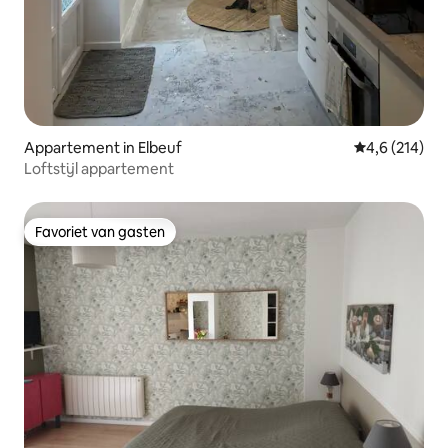
Appartement in Elbeuf
Gemiddelde be
4,6 (214)
Loftstijl appartement
Favoriet van gasten
Favoriet van gasten