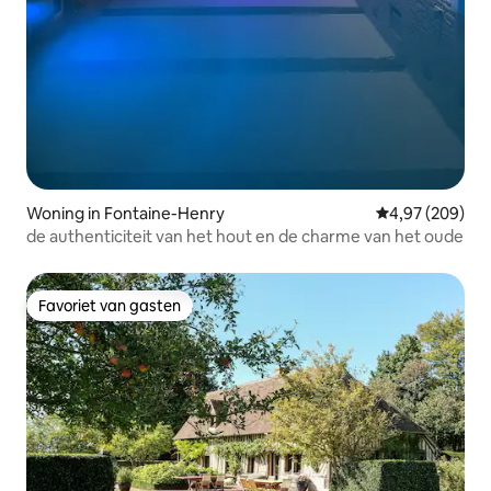
Woning in Fontaine-Henry
Gemiddelde beo
4,97 (209)
de authenticiteit van het hout en de charme van het oude
Favoriet van gasten
Favoriet van gasten