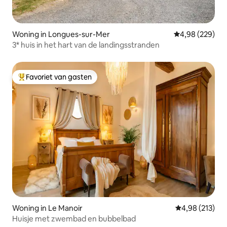
Woning in Longues-sur-Mer
Gemiddelde beo
4,98 (229)
3* huis in het hart van de landingsstranden
Favoriet van gasten
Topfavoriet van gasten
Woning in Le Manoir
Gemiddelde beo
4,98 (213)
Huisje met zwembad en bubbelbad