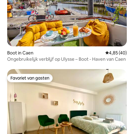
Boot in Caen
Gemiddelde be
4,85 (40)
Ongebruikelijk verblijf op Ulysse – Boot - Haven van Caen
Favoriet van gasten
Favoriet van gasten