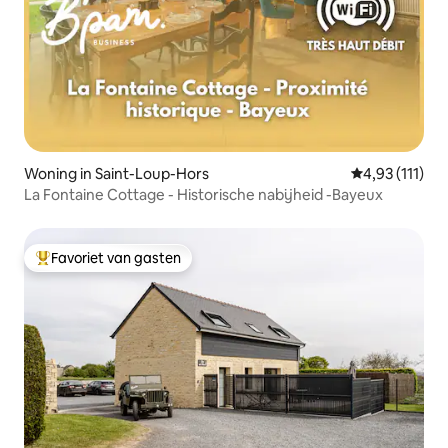
Woning in Saint-Loup-Hors
Gemiddelde be
4,93 (111)
La Fontaine Cottage - Historische nabijheid -Bayeux
Favoriet van gasten
Topfavoriet van gasten