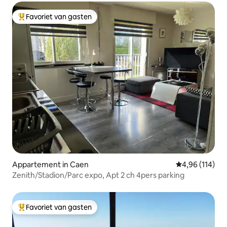
Favoriet van gasten
Topfavoriet van gasten
Appartement in Caen
Gemiddelde beo
4,96 (114)
Zenith/Stadion/Parc expo, Apt 2 ch 4pers parking
Favoriet van gasten
Topfavoriet van gasten