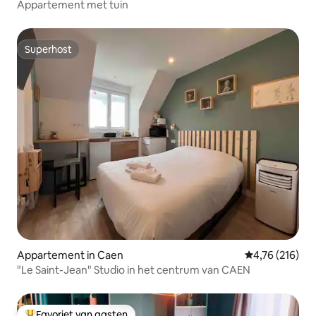
Appartement met tuin
Superhost
Superhost
Appartement in Caen
Gemiddelde beo
4,76 (216)
"Le Saint-Jean" Studio in het centrum van CAEN
Favoriet van gasten