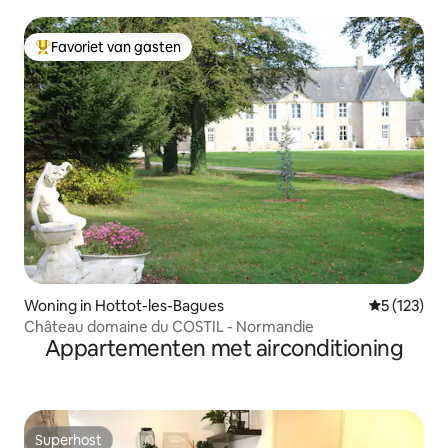
Favoriet van gasten
Topfavoriet van gasten
Woning in Hottot-les-Bagues
Gemiddelde 
5 (123)
Château domaine du COSTIL - Normandie
Appartementen met airconditioning
Superhost