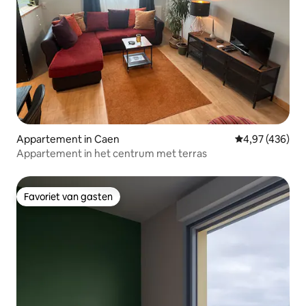
Appartement in Caen
Gemiddelde beo
4,97 (436)
Appartement in het centrum met terras
Favoriet van gasten
Favoriet van gasten