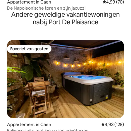
Appartement in Caen
Gemiddelde be
4,99 (70)
De Napoleonische toren en zijn jacuzzi
Andere geweldige vakantiewoningen
nabij Port De Plaisance
Favoriet van gasten
Favoriet van gasten
Appartement in Caen
Gemiddelde beo
4,93 (128)
Balinese suite met jacuzzi en privéterras