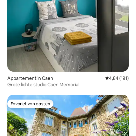
Appartement in Caen
Gemiddelde beo
4,84 (191)
Grote lichte studio Caen Memorial
Favoriet van gasten
Favoriet van gasten