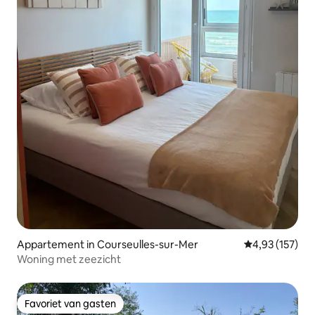
Appartement in Courseulles-sur-Mer
Gemiddelde beo
4,93 (157)
Woning met zeezicht
Favoriet van gasten
Favoriet van gasten