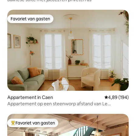
Favoriet van gasten
Favoriet van gasten
Appartement in Caen
Gemiddelde beo
4,89 (194)
Appartement op een steenworp afstand van Le
Vaugueux
Favoriet van gasten
Topfavoriet van gasten