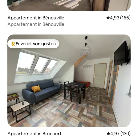
Appartement in Bénouville
Gemiddelde beo
4,93 (166)
Appartement in Bénouville
Favoriet van gasten
Topfavoriet van gasten
Appartement in Brucourt
Gemiddelde beo
4,97 (130)