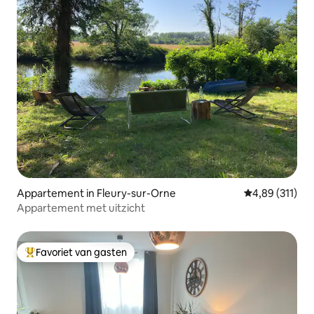
Appartement in Fleury-sur-Orne
Gemiddelde beo
4,89 (311)
Appartement met uitzicht
Favoriet van gasten
Topfavoriet van gasten