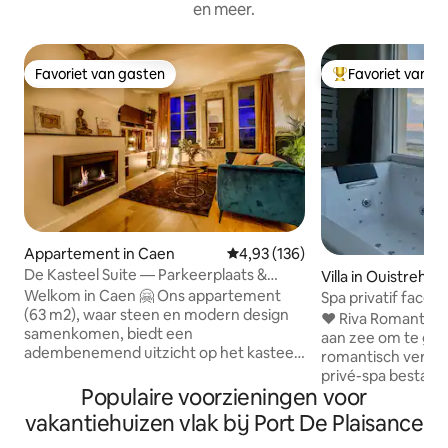
en meer.
Favoriet van gasten
Favoriet van g
Favoriet van gasten
Topfavoriet van 
Appartement in Caen
Gemiddelde beoordeling van 4,93
4,93 (136)
De Kasteel Suite — Parkeerplaats &
Villa in Ouistreha
uitzicht op het kasteel
Welkom in Caen 🤗 Ons appartement
Spa privatif face 
(63 m2), waar steen en modern design
SPA
❤️ Riva Romantic & 
samenkomen, biedt een
aan zee om te gen
adembenemend uitzicht op het kasteel
romantisch verbli
en de Sint-Pieterskerk 🏰 Ideaal gelegen
privé-spa bestaand
aan de rand van de voetgangersstraat,
Populaire voorzieningen voor
op buitenterras b
ben je op loopafstand van de
(115x180) sensori
vakantiehuizen vlak bij Port De Plaisance
middeleeuwse wijk VAUGUEUX. De
chromotherapie. -
botanische tuinen en winkels zijn aan de