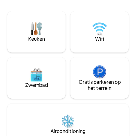
balneotherapie va
voet van het gebouw 🌳 Vergeet de
aangezicht en van 
auto🅿️: Het stadscentrum en alle
uitzicht op de zee
iconische bezienswaardigheden zijn op
droge massage medijet. - T
loopafstand. Een andere sleutel tot het
Fitness met elektri
combineren van geschiedenis,
halters. Thee, krui
verkenning en pure ontspanning.
toegankelijk voor 
Keuken
Wifi
Gratis parkeren op
Zwembad
het terrein
Airconditioning