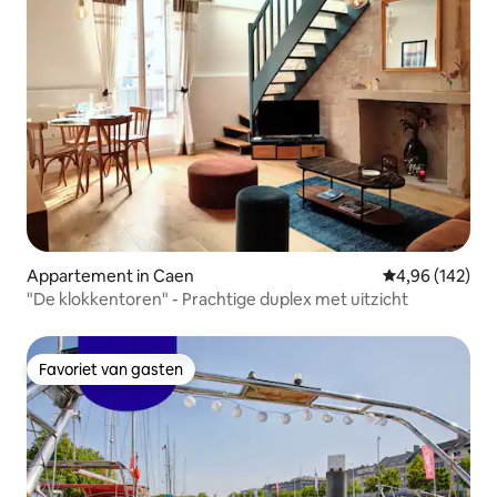
Appartement in Caen
Gemiddelde beo
4,96 (142)
"De klokkentoren" - Prachtige duplex met uitzicht
Favoriet van gasten
Favoriet van gasten