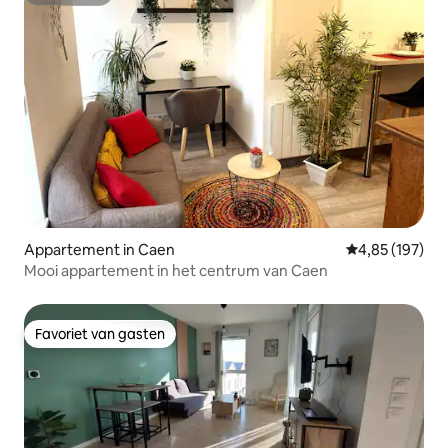
Superhost
Appartement in Caen
Gemiddelde beo
4,85 (197)
Mooi appartement in het centrum van Caen
Favoriet van gasten
Favoriet van gasten