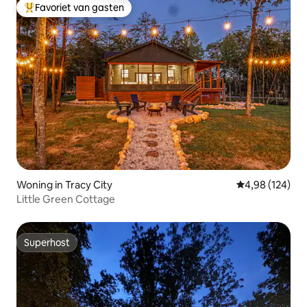
Favoriet van gasten
Topfavoriet van gasten
Woning in Tracy City
Gemiddelde beo
4,98 (124)
Little Green Cottage
Superhost
Superhost