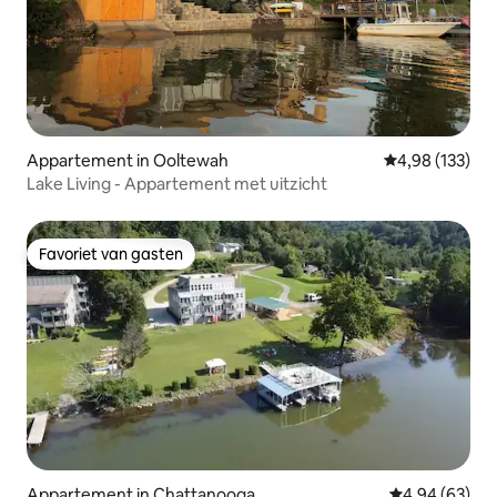
Appartement in Ooltewah
Gemiddelde beo
4,98 (133)
Lake Living - Appartement met uitzicht
Favoriet van gasten
Favoriet van gasten
Appartement in Chattanooga
Gemiddelde be
4,94 (63)