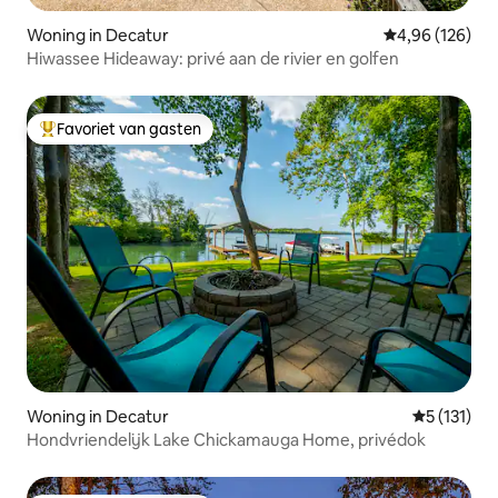
Woning in Decatur
Gemiddelde beo
4,96 (126)
Hiwassee Hideaway: privé aan de rivier en golfen
Favoriet van gasten
Topfavoriet van gasten
Woning in Decatur
Gemiddelde 
5 (131)
Hondvriendelijk Lake Chickamauga Home, privédok