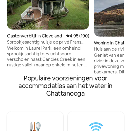
Gastenverblijf in Cleveland
Gemiddelde beoordeling van 4,95
4,95 (190)
Sprookjesachtig huisje op privé Frans
Woning in Chatta
landgoed
Welkom in Laurel Park, een omheind
Huis aan de rivie
sprookjesachtig toevluchtsoord
kajaks~Aanlegstei
Geniet van een rus
verscholen naast Candies Creek in een
rivier in deze vol
rustige vallei, maar op enkele minuten
privéwoning met 3
van het centrum van Cleveland, TN. Ga
badkamers. Dit pra
naar binnen via de elektronische
Populaire voorzieningen voor
oevers van de Te
poorten van het Franse landgoed en
en heeft alles wat
accommodaties aan het water in
volg de schilderachtige rit naar een
ontspannen en lig
Chattanooga
privéhuisje waar de tijd vertraagt en
slechts 8 mijl van
magie echt aanvoelt. Perfect voor
Chattanooga. Kom samen in de grote
romantische uitjes, huwelijksreizen,
kamer, ontspan o
prinsessenfeestjes en soul-herstellende
veranda, grill op h
uitjes - The Cottage at Laurel Park
tuinspellen en on
nodigt je uit om de stekker uit het
bij de vuurplaats a
stopcontact te halen, te ontspannen en
woning heeft alles