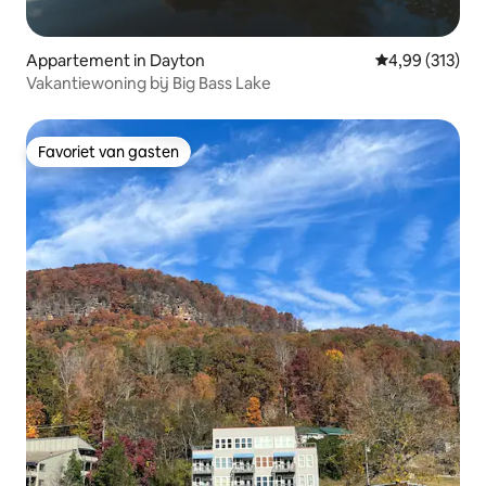
Appartement in Dayton
Gemiddelde beo
4,99 (313)
Vakantiewoning bij Big Bass Lake
Favoriet van gasten
Favoriet van gasten