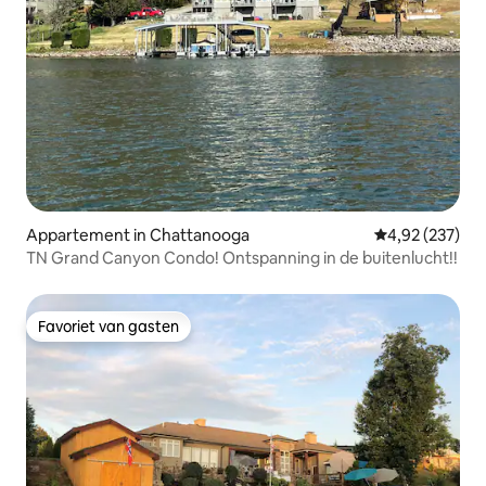
Appartement in Chattanooga
Gemiddelde beo
4,92 (237)
TN Grand Canyon Condo! Ontspanning in de buitenlucht!!
Favoriet van gasten
Favoriet van gasten