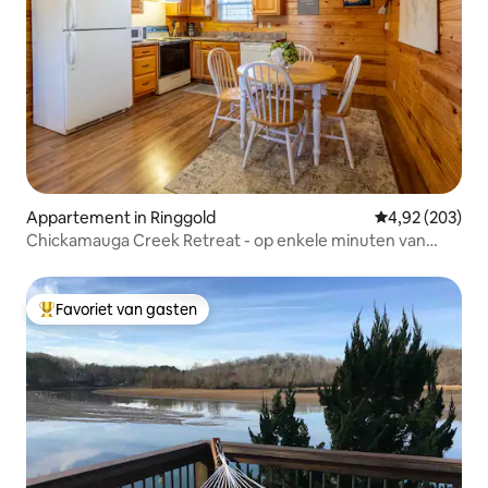
Appartement in Ringgold
Gemiddelde beo
4,92 (203)
Chickamauga Creek Retreat - op enkele minuten van
Chattanooga
Favoriet van gasten
Topfavoriet van gasten