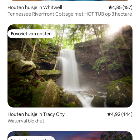
Houten huisje in Whitwell
Gemiddelde beo
4,85 (157)
Tennessee Riverfront Cottage met HOT TUB op 3 hectare
Favoriet van gasten
Favoriet van gasten
Houten huisje in Tracy City
Gemiddelde beo
4,92 (444)
Waterval blokhut