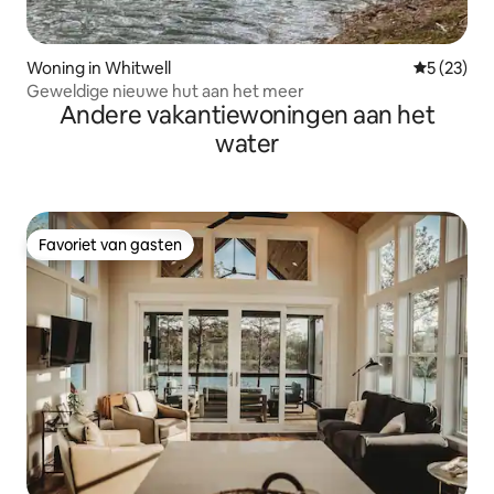
Woning in Whitwell
Gemiddelde
5 (23)
Geweldige nieuwe hut aan het meer
Andere vakantiewoningen aan het
water
Favoriet van gasten
Favoriet van gasten