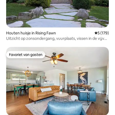
Houten huisje in Rising Fawn
Gemiddelde 
5 (179)
Uitzicht op zonsondergang, vuurplaats, vissen in de vijver,
bubbelbad
Favoriet van gasten
Favoriet van gasten