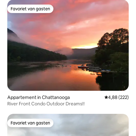
Favoriet van gasten
Favoriet van gasten
Appartement in Chattanooga
Gemiddelde beo
4,88 (222)
River Front Condo Outdoor Dreams!!
Favoriet van gasten
Favoriet van gasten