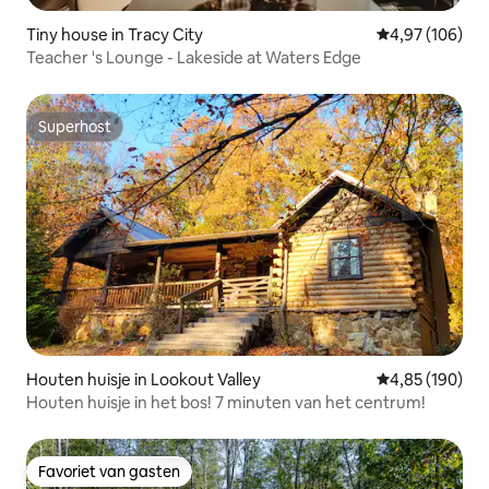
Tiny house in Tracy City
Gemiddelde beo
4,97 (106)
Teacher 's Lounge - Lakeside at Waters Edge
Superhost
Superhost
Houten huisje in Lookout Valley
Gemiddelde beo
4,85 (190)
Houten huisje in het bos! 7 minuten van het centrum!
Favoriet van gasten
Favoriet van gasten