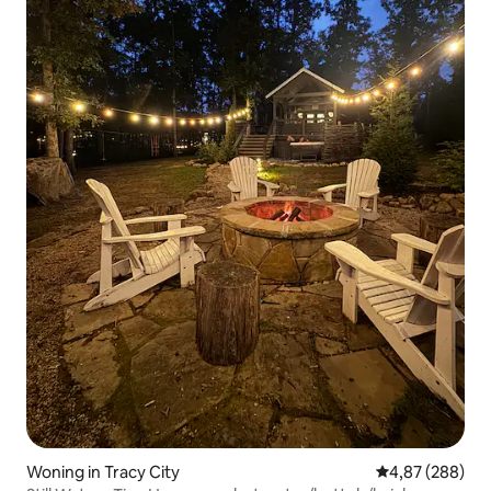
Woning in Tracy City
Gemiddelde beo
4,87 (288)