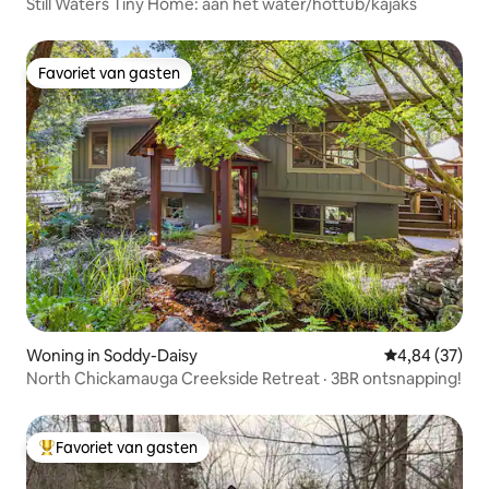
Still Waters Tiny Home: aan het water/hottub/kajaks
Favoriet van gasten
Favoriet van gasten
Woning in Soddy-Daisy
Gemiddelde be
4,84 (37)
North Chickamauga Creekside Retreat · 3BR ontsnapping!
Favoriet van gasten
Topfavoriet van gasten