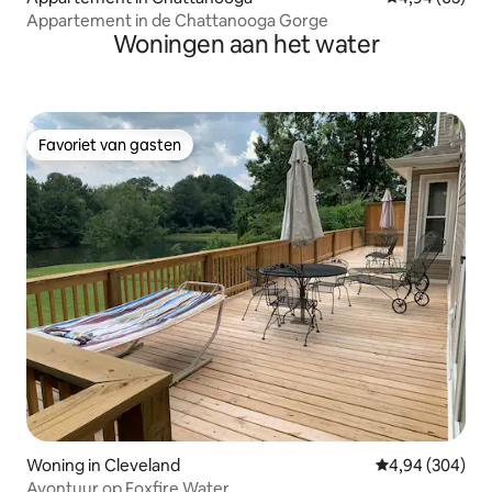
Appartement in de Chattanooga Gorge
Woningen aan het water
Favoriet van gasten
Favoriet van gasten
Woning in Cleveland
Gemiddelde beo
4,94 (304)
Avontuur op Foxfire Water