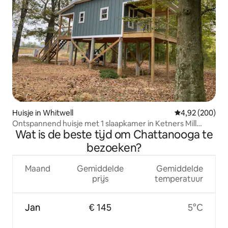
Huisje in Whitwell
Gemiddelde beo
4,92 (200)
Ontspannend huisje met 1 slaapkamer in Ketners Mill
Wat is de beste tijd om Chattanooga te
Arena
bezoeken?
Maand
Gemiddelde
Gemiddelde
prijs
temperatuur
Jan
€ 145
5°C