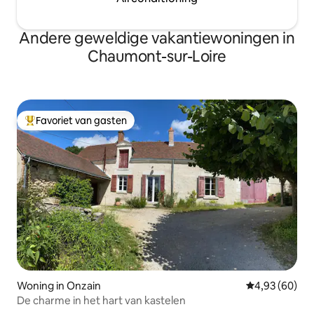
Andere geweldige vakantiewoningen in
Chaumont-sur-Loire
Favoriet van gasten
Topfavoriet van gasten
Woning in Onzain
Gemiddelde be
4,93 (60)
De charme in het hart van kastelen