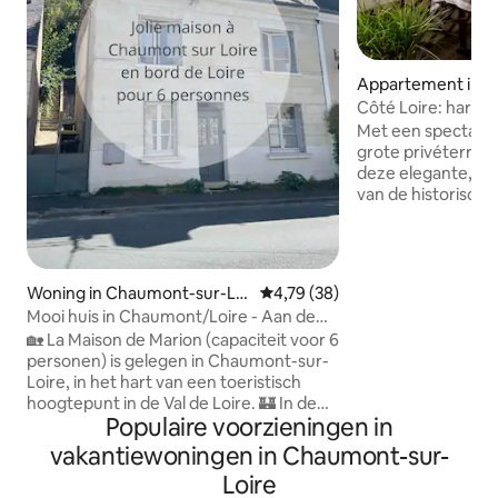
Appartement in 
Côté Loire: hart va
de rivier de Loire
Met een spectacula
grote privéterras o
deze elegante, ruime apt. ligt in h
van de historisch
Amboise. De locatie, genesteld tussen
het Château Royal e
te verslaan. Dinee
geniet van de pra
Woning in Chaumont-sur-Loi
Gemiddelde beoordeling van 4,7
4,79 (38)
zonsondergangen over
re
Mooi huis in Chaumont/Loire - Aan de
een paar minuten l
oevers van de Loire
🏡 La Maison de Marion (capaciteit voor 6
voorzieningen die
personen) is gelegen in Chaumont-sur-
te bieden heeft –
Loire, in het hart van een toeristisch
restaurants, musea
hoogtepunt in de Val de Loire. 🏰 In de
evenals de gere
Populaire voorzieningen in
directe omgeving van het Domaine de
Chaumont-sur-Loire en het Festival
vakantiewoningen in Chaumont-sur-
International des Jardins 🚴‍♀️ Ideaal om
Loire
de Loire per fiets te ontdekken, de