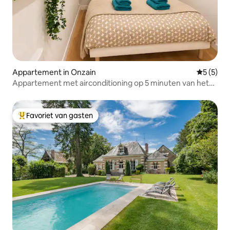
Appartement in Onzain
Gemiddeld
5 (5)
Appartement met airconditioning op 5 minuten van het
kasteel
Favoriet van gasten
Topfavoriet van gasten