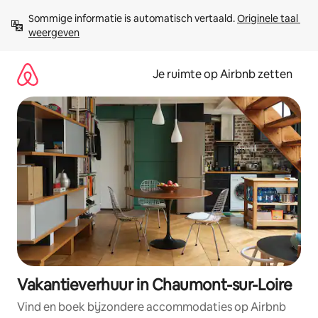
Ga
Sommige informatie is automatisch vertaald. 
Originele taal 
direct
weergeven
naar
inhoud
Je ruimte op Airbnb zetten
Vakantieverhuur in Chaumont-sur-Loire
Vind en boek bijzondere accommodaties op Airbnb