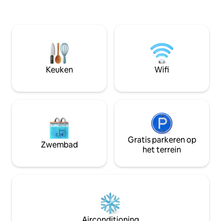
kastelen van de Loire en de
landschappen van de Loire, de
dierentuin van Beauval 👩‍👧‍👦 Perfect
voor gezinnen of groepen 😊 Ik kijk
ernaar uit om jullie te verwelkomen – La
Maison de Marion - Logis de Marion
Keuken
Wifi
Gratis parkeren op
Zwembad
het terrein
Airconditioning