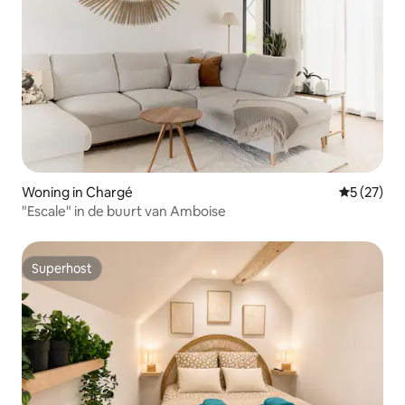
Woning in Chargé
Gemiddelde
5 (27)
"Escale" in de buurt van Amboise
Superhost
Superhost