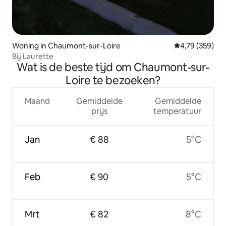
Woning in Chaumont-sur-Loire
Gemiddelde beo
4,79 (359)
Bij Laurette
Wat is de beste tijd om Chaumont-sur-
Loire te bezoeken?
Maand
Gemiddelde
Gemiddelde
prijs
temperatuur
Jan
€ 88
5°C
Feb
€ 90
5°C
Mrt
€ 82
8°C