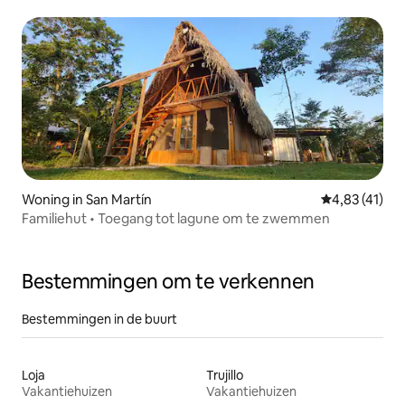
Woning in San Martín
Gemiddelde be
4,83 (41)
Familiehut • Toegang tot lagune om te zwemmen
Bestemmingen om te verkennen
Bestemmingen in de buurt
Loja
Trujillo
Vakantiehuizen
Vakantiehuizen