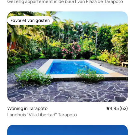
Gezellig appartement in de buurt van Plaza de Tarapoto
Favoriet van gasten
Favoriet van gasten
Woning in Tarapoto
Gemiddelde be
4,95 (62)
Landhuis "Villa Libertad" Tarapoto