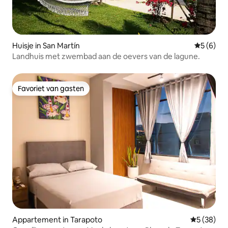
Huisje in San Martín
Gemiddeld
5 (6)
Landhuis met zwembad aan de oevers van de lagune.
Favoriet van gasten
Favoriet van gasten
Appartement in Tarapoto
Gemiddelde
5 (38)