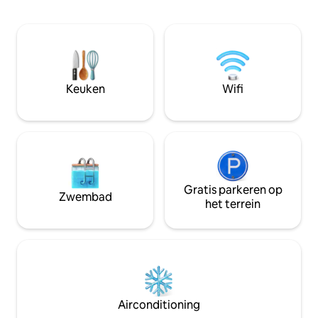
centrum en beschikt over een groot
Tarapoto. Met een 
queensize bed, airconditioning, snel
ideaal voor gezinn
internet en gratis parkeren. Geniet van
vriendengroepen.
een dakterras met een panoramisch
en 2 nachten. H
uitzicht. Hier vind je hangmatten en wifi-
PERSONEN EN PR
internet, perfect om te ontspannen,
lezen, werken of te genieten van het
Keuken
Wifi
landschap.
Gratis parkeren op
Zwembad
het terrein
Airconditioning