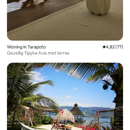
Woning in Tarapoto
Gemiddelde be
4,82 (77)
Gezellig Tipyka-huis met terras