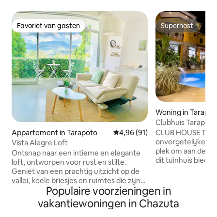
Favoriet van gasten
Superhost
Favoriet van gasten
Superhost
Woning in Tarapot
Clubhuis Tarapot
centrum
CLUB HOUSE TAR
Appartement in Tarapoto
Gemiddelde beoordeling van 4,9
4,96 (91)
onvergetelijke er
Vista Alegre Loft
plek om aan de ro
Ontsnap naar een intieme en elegante
dit tuinhuis biedt 
loft, ontworpen voor rust en stilte.
zwembad, jacuzzi,
Geniet van een prachtig uitzicht op de
zandbak, kinderhu
vallei, koele briesjes en ruimtes die zijn
het verhaal gaat 
Populaire voorzieningen in
ontworpen om tot rust te komen en
grote keuken, ee
weer met elkaar in contact te komen.
vakantiewoningen in Chazuta
kamers met balkon
De loft ligt op slechts 5 minuten van het
op slechts 4 minut