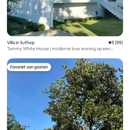
Villa in Suthep
Gemiddelde
5 (99)
Tammy White House | moderne luxe woning op een
heuvel
Favoriet van gasten
Favoriet van gasten