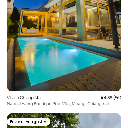
Villa in Chiang Mai
Gemiddelde be
4,89 (56)
Nandakwang Boutique Pool Villa, Muang, Chiangmai
Favoriet van gasten
Favoriet van gasten