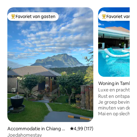
Favoriet van gasten
Favoriet van g
Topfavoriet van gasten
Topfavoriet van 
Woning in Tambo
Luxe en prachtige
charmante buurt
Rust en ontspan in 
Je groep bevindt 
minuten van de at
Mai en op slechts
tientallen restaura
Een paar dingen di
Accommodatie in Chiang Da
Gemiddelde beoordeling van 4,99
4,99 (117)
vinden: Zwembad i
o
Joedahomestay
stijlvolle cabanas,