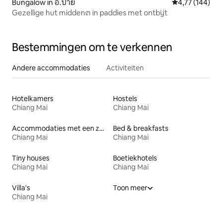
Bungalow in อ.ปาย
Gemiddelde beo
4,77 (144)
Gezellige hut midden๓ in paddies met ontbijt
Bestemmingen om te verkennen
Andere accommodaties
Activiteiten
Hotelkamers
Hostels
Chiang Mai
Chiang Mai
Accommodaties met een zwembad
Bed & breakfasts
Chiang Mai
Chiang Mai
Tiny houses
Boetiekhotels
Chiang Mai
Chiang Mai
Villa's
Toon meer
Chiang Mai