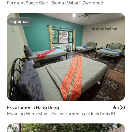
Ferment Space Blue - Sauna · IJsbad · Zwembad
Superhost
Superhost
Privékamer in Hang Dong
Gemiddeld
5 (3)
Manning HomeStay – Gezinskamer in gedeeld huis B1