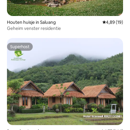
Houten huisje in Saluang
Gemiddelde be
4,89 (19)
Geheim venster residentie
Superhost
Superhost