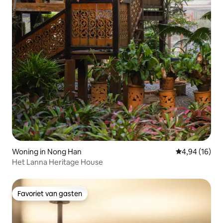
Woning in Nong Han
Gemiddelde be
4,94 (16)
Het Lanna Heritage House
Favoriet van gasten
Favoriet van gasten