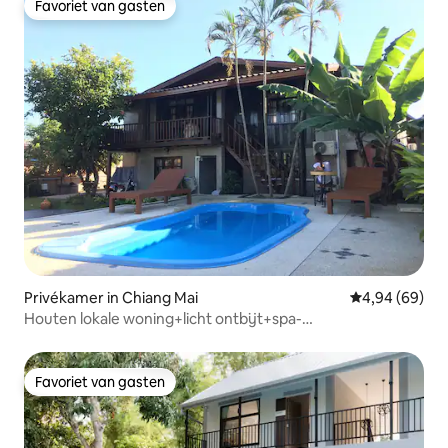
Favoriet van gasten
Favoriet van gasten
Privékamer in Chiang Mai
Gemiddelde be
4,94 (69)
Houten lokale woning+licht ontbijt+spa-
zwembad+fitnessruimte
Favoriet van gasten
Favoriet van gasten