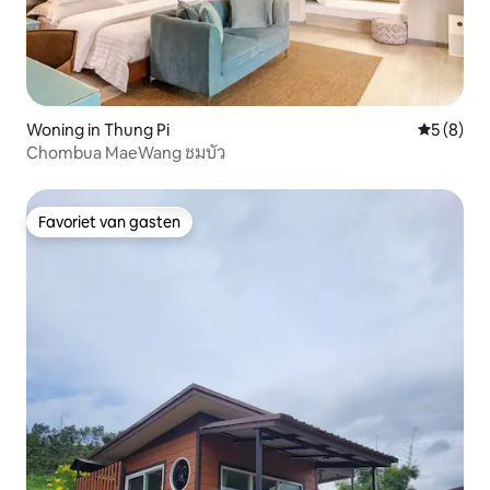
Woning in Thung Pi
Gemiddeld
5 (8)
Chombua MaeWang ชมบัว
Favoriet van gasten
Favoriet van gasten