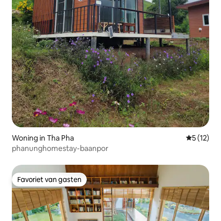
Woning in Tha Pha
Gemiddelde
5 (12)
phanunghomestay-baanpor
Favoriet van gasten
Favoriet van gasten