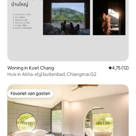
Woning in Kuet Chang
Gemiddelde be
4,75 (12)
Huis in Akha-stijl buitenbad, Chiangmai G2
Favoriet van gasten
Favoriet van gasten