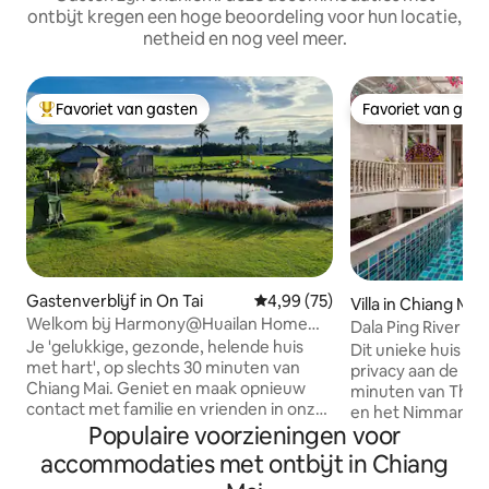
ontbijt kregen een hoge beoordeling voor hun locatie,
netheid en nog veel meer.
Favoriet van gasten
Favoriet van gas
Topfavoriet van gasten
Favoriet van gas
Gastenverblijf in On Tai
Gemiddelde beoordeling van 4,9
4,99 (75)
Villa in Chiang Mai
Welkom bij Harmony@Huailan Home
Dala Ping River H
Ecolodge
Je 'gelukkige, gezonde, helende huis
Dit unieke huis lig
met hart', op slechts 30 minuten van
privacy aan de rivi
Chiang Mai. Geniet en maak opnieuw
minuten van Thap
contact met familie en vrienden in onze
en het Nimmanhaemin-
charmante, gezellige, ruime
Populaire voorzieningen voor
twee slaapkamers
gastenverblijven, genesteld in rijstveld.
badkamer, overde
accommodaties met ontbijt in Chiang
Ontspan op het balkon, met uitzicht op
een zwembad. Het 