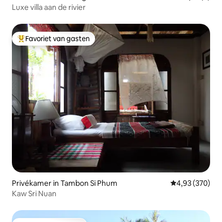
Luxe villa aan de rivier
Favoriet van gasten
Topfavoriet van gasten
Privékamer in Tambon Si Phum
Gemiddelde beo
4,93 (370)
Kaw Sri Nuan