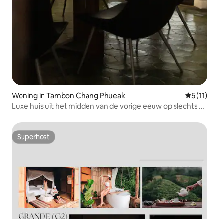
Woning in Tambon Chang Phueak
Gemiddeld
5 (11)
Luxe huis uit het midden van de vorige eeuw op slechts 5
minuten van Nimman
Superhost
Superhost