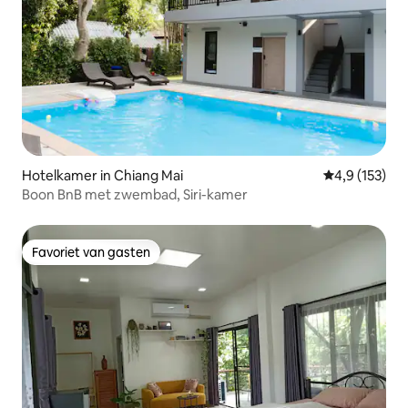
Hotelkamer in Chiang Mai
Gemiddelde be
4,9 (153)
Boon BnB met zwembad, Siri-kamer
Favoriet van gasten
Favoriet van gasten