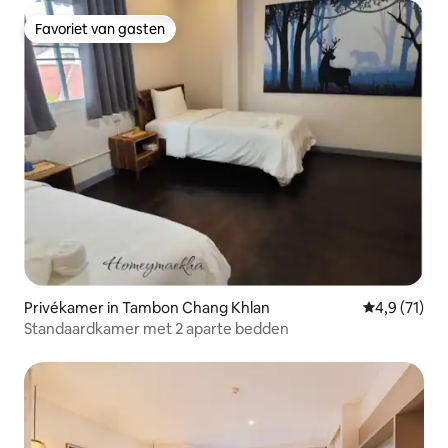
Favoriet van gasten
Favoriet van gasten
Privékamer in Tambon Chang Khlan
Gemiddelde b
4,9 (71)
Standaardkamer met 2 aparte bedden