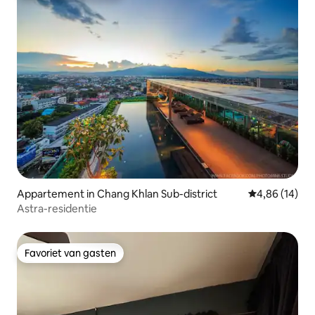
Appartement in Chang Khlan Sub-district
Gemiddelde be
4,86 (14)
Astra-residentie
Favoriet van gasten
Favoriet van gasten