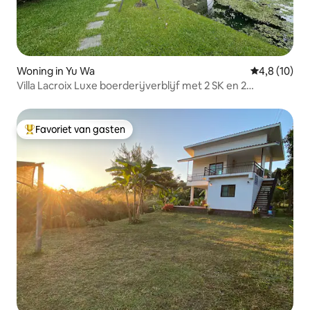
Woning in Yu Wa
Gemiddelde b
4,8 (10)
Villa Lacroix Luxe boerderijverblijf met 2 SK en 2
badkuipen
Favoriet van gasten
Topfavoriet van gasten