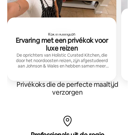
Kok in Killington
Ervaring met een privékok voor
luxe reizen
g
De oprichters van Holistic Curated Kitchen, die
door het noordoosten reizen, zijn afgestudeerd
aan Johnson & Wales en hebben samen meer
dan 30 jaar culinaire ervaring. Ze creëren
meeslepende en doordachte maaltijden.
Privékoks die de perfecte maaltijd
verzorgen