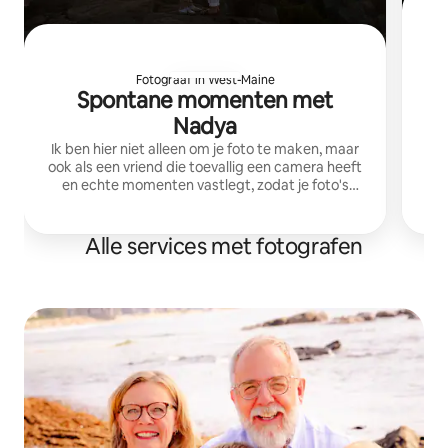
V
Fotograaf in West-Maine
Spontane momenten met
I
Nadya
Ik ben hier niet alleen om je foto te maken, maar
ook als een vriend die toevallig een camera heeft
en echte momenten vastlegt, zodat je foto's
hebt die bij jou passen!
Alle services met fotografen