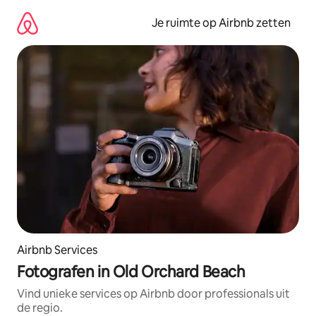
Ga
direct
Je ruimte op Airbnb zetten
naar
inhoud
Airbnb Services
Fotografen in Old Orchard Beach
Vind unieke services op Airbnb door professionals uit
de regio.