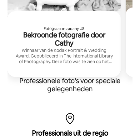
Fotograaf in Albany US
Bekroonde fotografie door
Cathy
Winnaar van de Kodak Portrait & Wedding
ge
Award. Gepubliceerd in The International Library
h
of Photography. Deze foto was te zien op het
Sarat
digitale reclamescherm op Times Square in New
York.
Professionele foto's voor speciale
gelegenheden
Professionals uit de regio