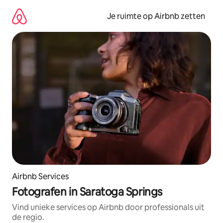
Ga
direct
Je ruimte op Airbnb zetten
naar
inhoud
Airbnb Services
Fotografen in Saratoga Springs
Vind unieke services op Airbnb door professionals uit
de regio.