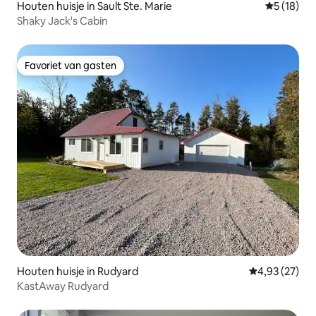
Houten huisje in Sault Ste. Marie
Gemiddelde
5 (18)
Shaky Jack's Cabin
Favoriet van gasten
Favoriet van gasten
Houten huisje in Rudyard
Gemiddelde be
4,93 (27)
KastAway Rudyard