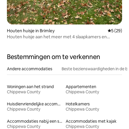
Houten huisje in Brimley
Gemiddelde
5 (29)
Houten huisje aan het meer met 4 slaapkamers en
prachtig uitzicht
Bestemmingen om te verkennen
Andere accommodaties
Beste bezienswaardigheden in de b
Woningen aan het strand
Appartementen
Chippewa County
Chippewa County
Huisdiervriendelijke accommodaties
Hotelkamers
Chippewa County
Chippewa County
Accommodaties nabij een strand
Accommodaties met kajak
Chippewa County
Chippewa County