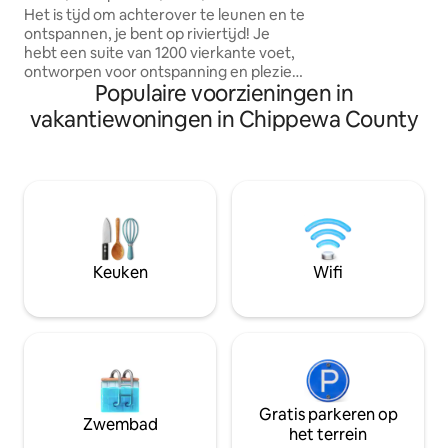
bad/slaapplaatsen 6/1200 m²
is perfect gelegen
Het is tijd om achterover te leunen en te
een basiskamp om 
ontspannen, je bent op riviertijd! Je
geweldige bronnen
hebt een suite van 1200 vierkante voet,
op het Upper Peninsula. 
ontworpen voor ontspanning en plezier.
Populaire voorzieningen in
wandelen, jagen, k
Gunstig gelegen in de buurt van winkels,
sneeuwscooter, g
restaurants en buitenactiviteiten,
vakantiewoningen in Chippewa County
het nachtleven, ro
hoewel je misschien nooit meer de rust
zwemmen, verkennen, de opt
en ontspanning wilt verlaten. Je kunt
eindeloos.
kajakken of genieten van het
ongelooflijke uitzicht op de rivier vanuit
het comfort van het terrasmeubilair
terwijl je de enorme en majestueuze
schepen voorbij ziet varen.
Adembenemend uitzicht in een prachtig
Keuken
Wifi
appartement maakt dit een
onvergetelijke bestemming aan de
rivier.
Gratis parkeren op
Zwembad
het terrein