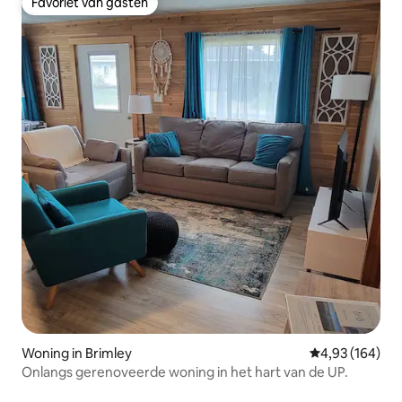
Favoriet van gasten
Favoriet van gasten
Woning in Brimley
Gemiddelde beo
4,93 (164)
Onlangs gerenoveerde woning in het hart van de UP.