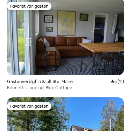
Favoriet van gasten
Favoriet van gasten
Gastenverblijf in Sault Ste. Marie
Gemiddeld
5 (11)
Bennett's Landing: Blue Cottage
Favoriet van gasten
Favoriet van gasten