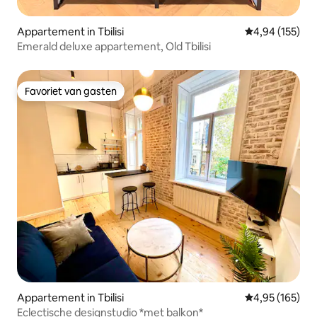
Appartement in Tbilisi
Gemiddelde beo
4,94 (155)
Emerald deluxe appartement, Old Tbilisi
Favoriet van gasten
Favoriet van gasten
Appartement in Tbilisi
Gemiddelde beo
4,95 (165)
Eclectische designstudio *met balkon*