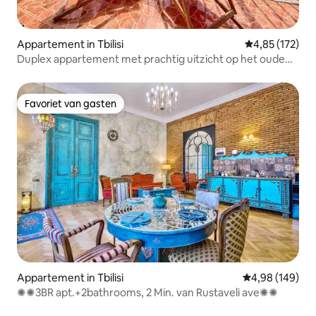
Appartement in Tbilisi
Gemiddelde beo
4,85 (172)
Duplex appartement met prachtig uitzicht op het oude
Tbilisi
Favoriet van gasten
Favoriet van gasten
Appartement in Tbilisi
Gemiddelde beo
4,98 (149)
✺✺3BR apt.+2bathrooms, 2 Min. van Rustaveli ave✺✺