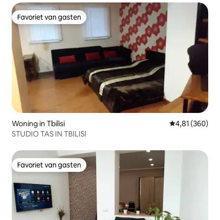
Favoriet van gasten
Favoriet van gasten
Woning in Tbilisi
Gemiddelde beo
4,81 (360)
STUDIO TAS IN TBILISI
Favoriet van gasten
Favoriet van gasten