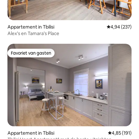
Appartement in Tbilisi
Gemiddelde beo
4,94 (237)
Alex's en Tamara's Place
Favoriet van gasten
Favoriet van gasten
Appartement in Tbilisi
Gemiddelde beo
4,85 (191)