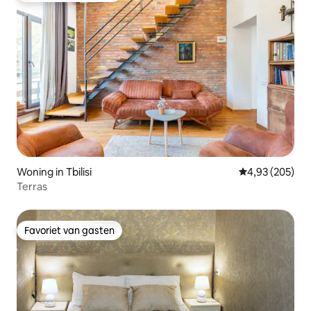
Woning in Tbilisi
Gemiddelde beo
4,93 (205)
Terras
Favoriet van gasten
Favoriet van gasten