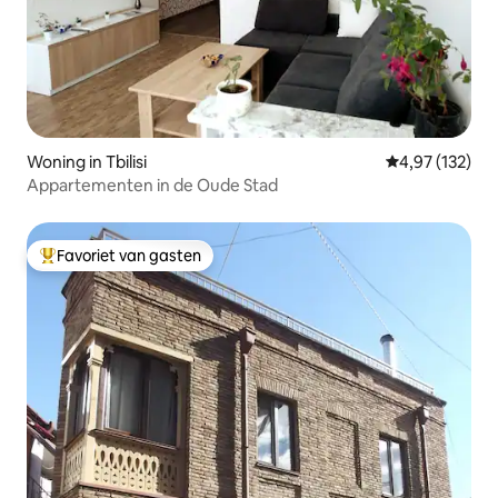
Woning in Tbilisi
Gemiddelde beo
4,97 (132)
Appartementen in de Oude Stad
Favoriet van gasten
Topfavoriet van gasten