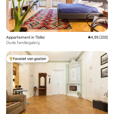
Appartement in Tbilisi
Gemiddelde beo
4,95 (333)
Oude familiegalerij
Favoriet van gasten
Topfavoriet van gasten