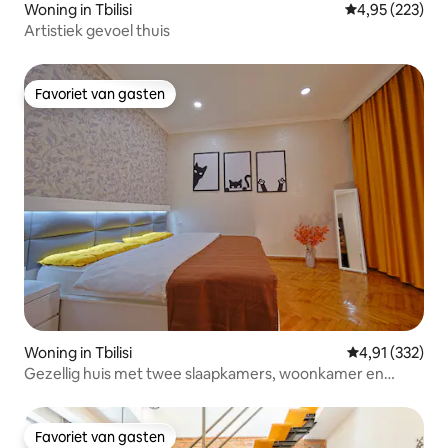
Woning in Tbilisi
Gemiddelde beo
4,95 (223)
Artistiek gevoel thuis
Favoriet van gasten
Favoriet van gasten
Woning in Tbilisi
Gemiddelde beo
4,91 (332)
Gezellig huis met twee slaapkamers, woonkamer en
keuken
Favoriet van gasten
Favoriet van gasten