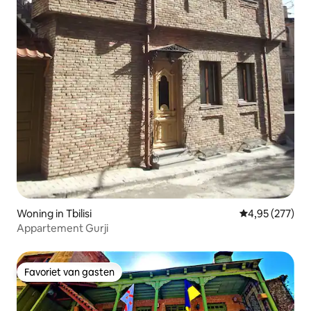
Woning in Tbilisi
Gemiddelde beo
4,95 (277)
Appartement Gurji
Favoriet van gasten
Favoriet van gasten