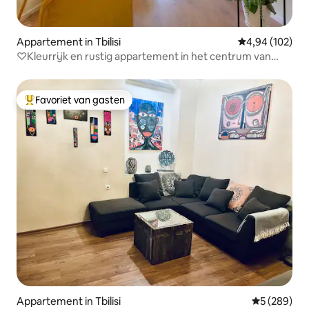
Appartement in Tbilisi
Gemiddelde beo
4,94 (102)
♡Kleurrijk en rustig appartement in het centrum van
Tbilisi
Favoriet van gasten
Topfavoriet van gasten
Appartement in Tbilisi
Gemiddelde 
5 (289)