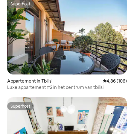
Superhost
Superhost
Appartement in Tbilisi
Gemiddelde beo
4,86 (106)
Luxe appartement #2 in het centrum van tbilisi
Superhost
Superhost