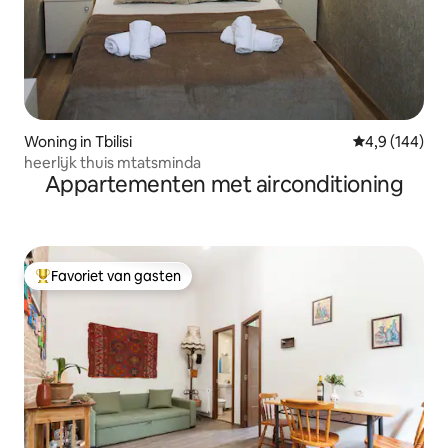
Woning in Tbilisi
Gemiddelde be
4,9 (144)
heerlijk thuis mtatsminda
Appartementen met airconditioning
Favoriet van gasten
Topfavoriet van gasten