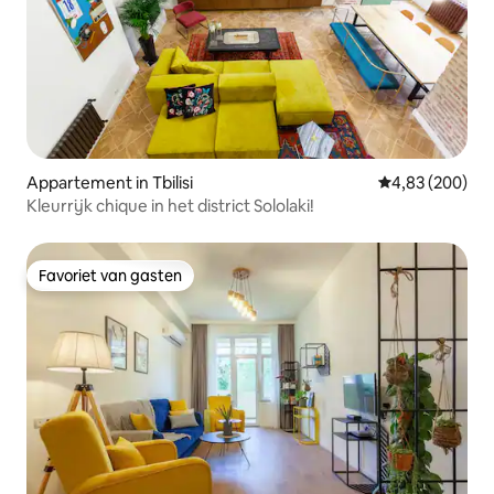
Appartement in Tbilisi
Gemiddelde beo
4,83 (200)
Kleurrijk chique in het district Sololaki!
Favoriet van gasten
Favoriet van gasten