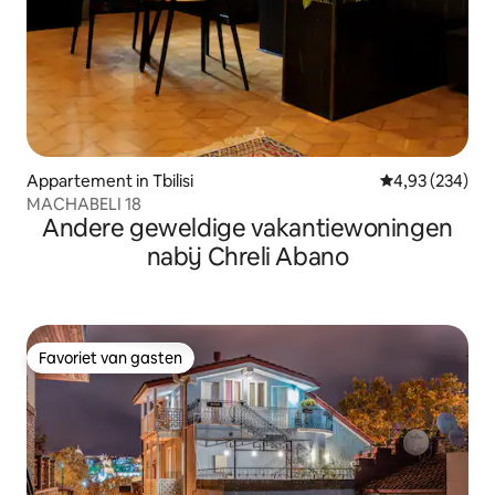
Appartement in Tbilisi
Gemiddelde beo
4,93 (234)
MACHABELI 18
Andere geweldige vakantiewoningen
nabij Chreli Abano
Favoriet van gasten
Favoriet van gasten