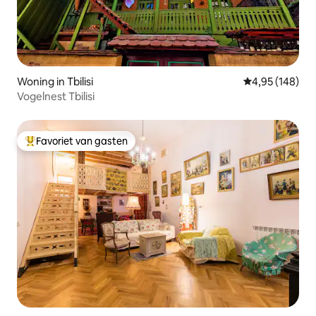
Woning in Tbilisi
Gemiddelde beo
4,95 (148)
Vogelnest Tbilisi
Favoriet van gasten
Topfavoriet van gasten