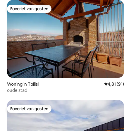
Favoriet van gasten
Favoriet van gasten
Woning in Tbilisi
Gemiddelde be
4,81 (91)
oude stad
Favoriet van gasten
Favoriet van gasten