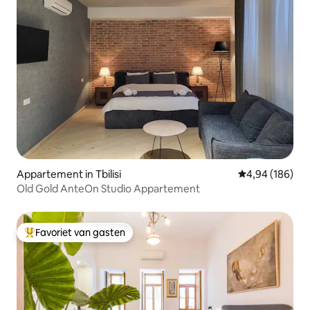
Appartement in Tbilisi
Gemiddelde beo
4,94 (186)
Old Gold AnteOn Studio Appartement
Favoriet van gasten
Topfavoriet van gasten