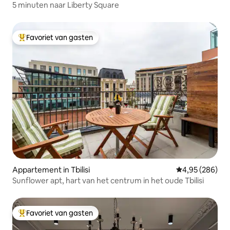
5 minuten naar Liberty Square
Favoriet van gasten
Topfavoriet van gasten
Appartement in Tbilisi
Gemiddelde beo
4,95 (286)
Sunflower apt, hart van het centrum in het oude Tbilisi
Favoriet van gasten
Topfavoriet van gasten