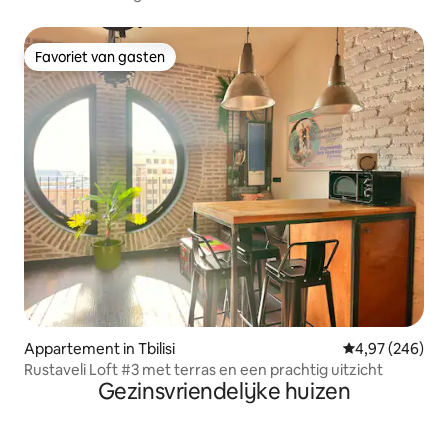
Favoriet van gasten
Favoriet van gasten
Appartement in Tbilisi
Gemiddelde beo
4,97 (246)
Rustaveli Loft #3 met terras en een prachtig uitzicht
Gezinsvriendelijke huizen