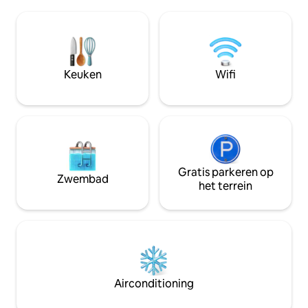
wasdroger. Nabijgelegen metro en
van zult genieten als wij! “De
bushaltes maken het verkennen
nauwkeurig, maar 
gemakkelijk. Nachtleven,
volledig over hoe
gastronomische locaties en
— vol kunst en voo
wellnessactiviteiten zoals joggen,
terwijl het nog ste
fietsen en een bezoek brengen aan de
Keuken
Wifi
aanvoelt.” — Yair
National Botanical Garden of thermale
baden wachten op je. Sluit de dag af met
het bewonderen van de skyline vanuit
Narikala. Geniet van je verblijf!
Gratis parkeren op
Zwembad
het terrein
Airconditioning