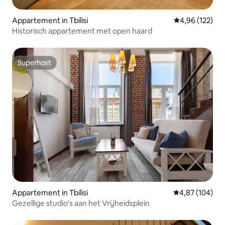
Appartement in Tbilisi
Gemiddelde beo
4,96 (122)
Historisch appartement met open haard
Superhost
Superhost
Appartement in Tbilisi
Gemiddelde beo
4,87 (104)
Gezellige studio's aan het Vrijheidsplein