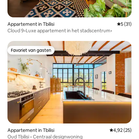
Appartement in Tbilisi
Gemiddelde
5 (31)
Cloud 9•Luxe appartement in het stadscentrum•
Favoriet van gasten
Favoriet van gasten
Appartement in Tbilisi
Gemiddelde be
4,92 (25)
Oud Tbilisi • Centraal designwoning