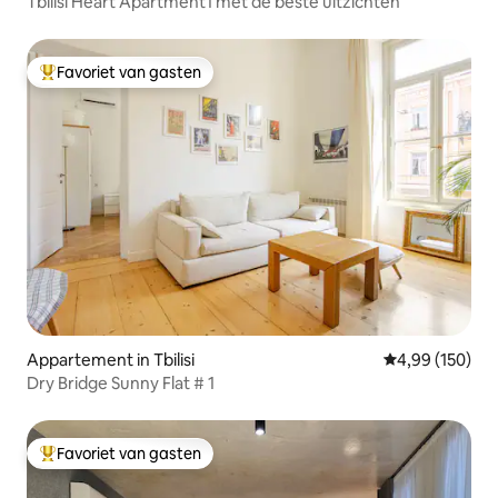
Tbilisi Heart Apartment1 met de beste uitzichten
Favoriet van gasten
Topfavoriet van gasten
Appartement in Tbilisi
Gemiddelde beo
4,99 (150)
Dry Bridge Sunny Flat # 1
Favoriet van gasten
Topfavoriet van gasten