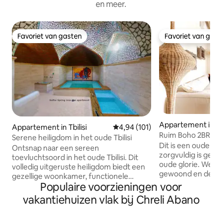
en meer.
Favoriet van gasten
Favoriet van gas
Favoriet van gasten
Favoriet van gas
Appartement in Tbi
Appartement in Tbilisi
Gemiddelde beoordeling van 4,94
4,94 (101)
Ruim Boho 2BR Apt 
Serene heiligdom in het oude Tbilisi
Dit is een oude won
Ontsnap naar een sereen
zorgvuldig is gere
toevluchtsoord in het oude Tbilisi. Dit
oude glorie. We hebben zelf in deze flat
volledig uitgeruste heiligdom biedt een
gewoond en deze i
gezellige woonkamer, functionele
hebben geprobeerd
Populaire voorzieningen voor
keuken, uitzicht op de botanische tuin
brengen van alle p
vanuit de lounge, slaapkamer en
vakantiehuizen vlak bij Chreli Abano
ons het meest insp
werkruimte. De badkamer is voorzien
onze trots en vre
van alle benodigdheden en een
van huis. We hopen