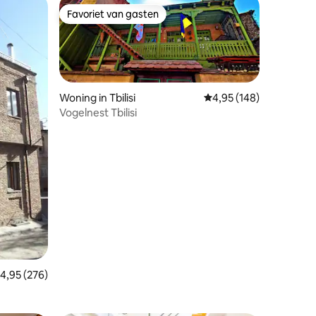
Favoriet van gasten
Favoriet van gasten
Woning in Tbilisi
Gemiddelde beoordeling
4,95 (148)
Vogelnest Tbilisi
ecensies
emiddelde beoordeling van 4,95 uit 5, 276 recensies
4,95 (276)