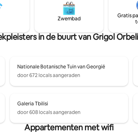
gedetailleerde instructies op d
ssenverdieping geven de loft
je aankomst, waardoor het inc
gevoel, terwijl het design met
soepel en eenvoudig verloopt. 
Gratis p
le accenten voor een trendy
Zwembad
dat je van je verblijf zult geniet
t
gerust met alle
orzieningen
kpleisters in de buurt van Grigol Orbel
Nationale Botanische Tuin van Georgië
door 672 locals aangeraden
Galeria Tbilisi
door 608 locals aangeraden
Appartementen met wifi