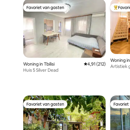
Favoriet van gasten
Favor
Favoriet van gasten
Topfavor
Woning in 
Woning in Tbilisi
Gemiddelde beoordeling
4,91 (212)
Artistiek 
Huis 5 Silver Dead
Favoriet van gasten
Favoriet
Favoriet van gasten
Favoriet