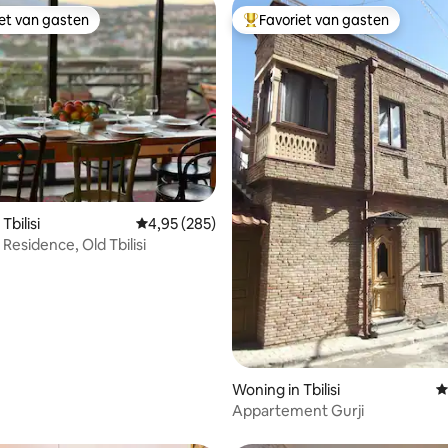
iet van gasten
Favoriet van gasten
iet van gasten
Topfavoriet van gasten
van 4,81 uit 5, 360 recensies
Tbilisi
Gemiddelde beoordeling van 4,95 uit 5, 285 r
4,95 (285)
Residence, Old Tbilisi
Woning in Tbilisi
G
Appartement Gurji