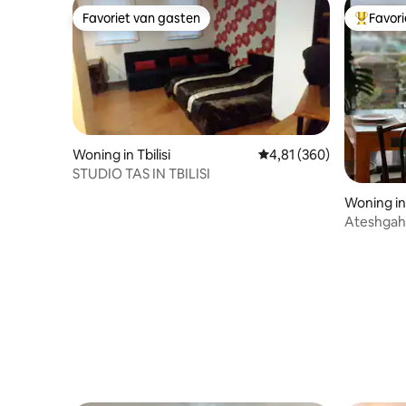
Favoriet van gasten
Favor
Favoriet van gasten
Topfavor
Woning in Tbilisi
Gemiddelde beoordeling 
4,81 (360)
STUDIO TAS IN TBILISI
Woning in 
Ateshgah 