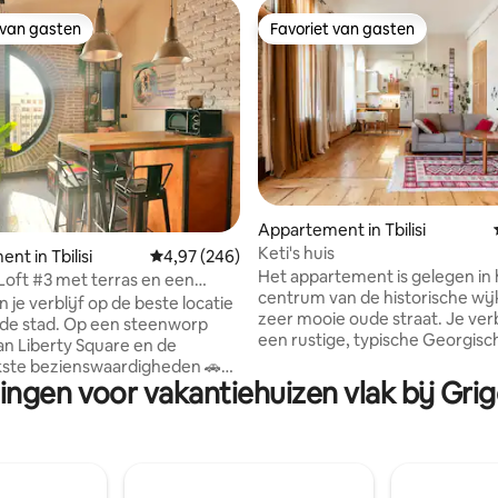
 van gasten
Favoriet van gasten
 van gasten
Favoriet van gasten
 van 4,97 uit 5, 177 recensies
Appartement in Tbilisi
Keti's huis
nt in Tbilisi
Gemiddelde beoordeling van 4,97 uit 5, 246 r
4,97 (246)
Het appartement is gelegen in 
 Loft #3 met terras en een
centrum van de historische wij
itzicht
 je verblijf op de beste locatie
zeer mooie oude straat. Je verbl
de stad. Op een steenworp
een rustige, typische Georgisc
an Liberty Square en de
binnenplaats en kunt genieten 
kste bezienswaardigheden 🚗
uitzicht vanaf het balkon. Het huis is oud,
ingen voor vakantiehuizen vlak bij Grig
is bagageopslag
maar volledig gerenoveerd en 
 🛗 lift Je verblijft in
ontworpen. Het appartement is 
e zeven lofts op de bovenste 3
comfortabel, met een complet
gen van een gebouw van 11
badkamer (7 m²). Het appartement biedt
gen met een enorm terras en
zelf inchecken. Je ontvangt
h uitzicht Hoge plafonds