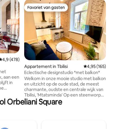
Apparteme
Favoriet van gasten
Favorie
Favoriet van gasten
Favorie
Industri
binnenst
Het indu
in 1908, is gelegen in de historische oude
stad Tbil
van het V
behoudt 
oude sta
aan toe. Het gebouw ernaast werd een
paar maa
Gemiddelde beoordeling van 4,9 uit 5, 478 recensies
4,9 (478)
werk is afgerond
ecensies
Appartement in Tbilisi
Gemiddelde beoordeling
4,95 (165)
tijdelijk
het
verwarmi
Eclectische designstudio *met balkon*
k, aan een
niet vol
Welkom in onze mooie studio met balkon
ijft in
hebben h
en uitzicht op de oude stad, de meest
he
een extra
charmante, oudste en centrale wijk van
van het
voor het 
Tbilisi, 'Mtatsminda' Op een steenworp
ol Orbeliani Square
afstand van de hoofdstraat van de stad,
door mij
'Rustaveli' Op twee minuten lopen van de
licht en
metro en de Mtatsminda-kabelbaan,
e
Veel cafés en restaurants in de buurt,
evenals markten, supermarkten en
winkelcentra, Op loopafstand van alle