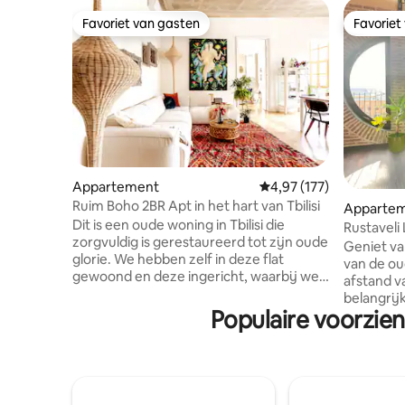
Favoriet van gasten
Favoriet
Favoriet van gasten
Favoriet
Appartement
Gemiddelde beoordeling
4,97 (177)
Ruim Boho 2BR Apt in het hart van Tbilisi
Apparteme
Dit is een oude woning in Tbilisi die
Rustaveli
zorgvuldig is gerestaureerd tot zijn oude
prachtig u
Geniet van
glorie. We hebben zelf in deze flat
van de ou
gewoond en deze ingericht, waarbij we
afstand v
hebben geprobeerd de stijl over te
belangrij
brengen van alle plekken ter wereld die
Populaire voorzien
Gratis parkeren 🧳 Grat
ons het meest inspireren! Deze plek is
in onze gedeelde hal
onze trots en vreugde, ons thuis weg
een van d
van huis. We hopen dat je er net zoveel
verdiepin
van zult genieten als wij! “De foto's zijn
verdiepin
nauwkeurig, maar ze brengen niet
een panoramisc