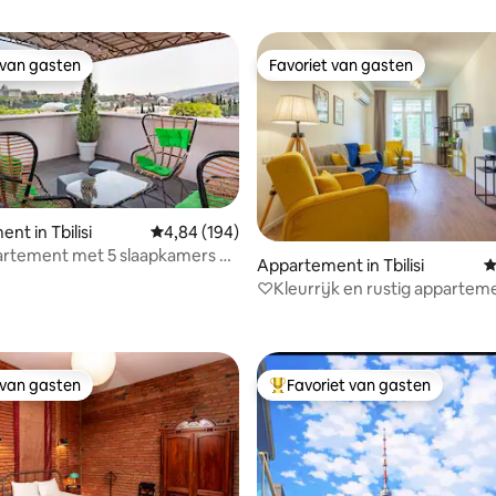
 van gasten
Favoriet van gasten
 van gasten
Favoriet van gasten
nt in Tbilisi
Gemiddelde beoordeling van 4,84 uit 5, 194 r
4,84 (194)
artement met 5 slaapkamers en
Appartement in Tbilisi
G
van 4,86 uit 5, 106 recensies
itzicht op Tbilisi
♡Kleurrijk en rustig apparteme
centrum van Tbilisi
 van gasten
Favoriet van gasten
 van gasten
Topfavoriet van gasten