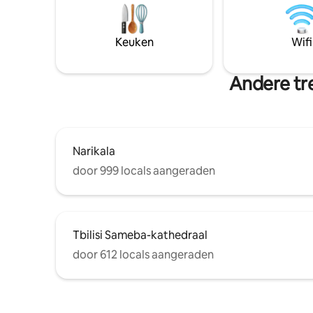
volledig over hoe goed het is ontworpen
en een tu
— vol kunst en voortreffelijke smaak,
een ruim 
terwijl het nog steeds echt huiselijk
industrië
Keuken
Wifi
aanvoelt.” — Yair, september 2025
omgeving zorgt. Uit
nodige vo
Andere tre
Narikala
door 999 locals aangeraden
Tbilisi Sameba-kathedraal
door 612 locals aangeraden