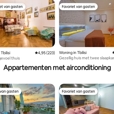
iet van gasten
Favoriet van gasten
iet van gasten
Favoriet van gasten
Woning in Tbilisi
G
Tbilisi
Gemiddelde beoordeling van 4,95 uit 5, 223 r
4,95 (223)
 van 4,91 uit 5, 212 recensies
Gezellig huis met twee slaapka
gevoel thuis
woonkamer en keuken
Appartementen met airconditioning
 van gasten
Favoriet van gasten
 van gasten
Favoriet van gasten