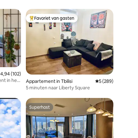
Favoriet van gasten
Topfavoriet van gasten
ecensies
emiddelde beoordeling van 4,94 uit 5, 102 recensies
4,94 (102)
nt in het
Appartement in Tbilisi
Gemiddelde beoordel
5 (289)
5 minuten naar Liberty Square
Superhost
Superhost