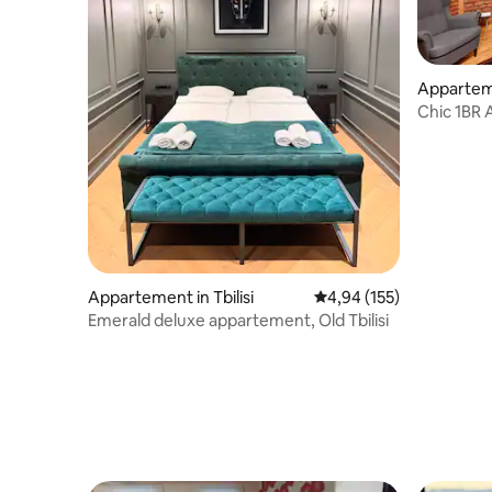
Apparteme
Chic 1BR 
Wehost
Appartement in Tbilisi
Gemiddelde beoordeling 
4,94 (155)
Emerald deluxe appartement, Old Tbilisi