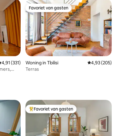
Favoriet van gasten
Favoriet van gasten
emiddelde beoordeling van 4,91 uit 5, 331 recensies
4,91 (331)
Woning in Tbilisi
Gemiddelde beoordeling
4,93 (205)
ecensies
mers,
Terras
Favoriet van gasten
Topfavoriet van gasten