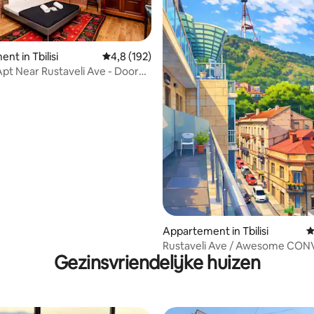
nt in Tbilisi
Gemiddelde beoordeling van 4,8 uit 5, 192 r
4,8 (192)
Apt Near Rustaveli Ave - Door
van 4,94 uit 5, 155 recensies
Appartement in Tbilisi
G
Rustaveli Ave / Awesome CONV
Gezinsvriendelijke huizen
Bathtub