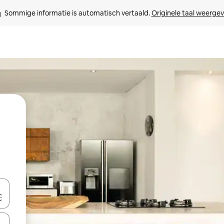
Sommige informatie is automatisch vertaald. 
Originele taal weerge
een keuze met je de pijltjestoetsen omhoog en omlaag, óf door te tik