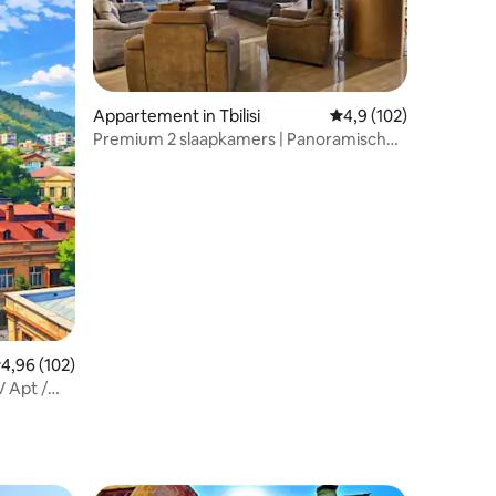
ecensies
Appartement in Tbilisi
Gemiddelde beoordelin
4,9 (102)
Premium 2 slaapkamers | Panoramisch
uitzicht op de stad • King David
emiddelde beoordeling van 4,96 uit 5, 102 recensies
4,96 (102)
 Apt /