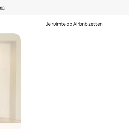
ven
Je ruimte op Airbnb zetten
ken of swipen.