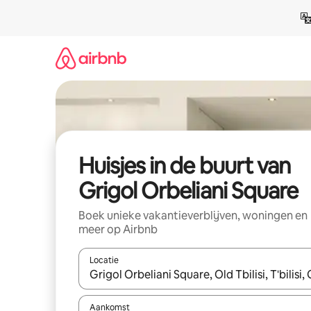
Ga
direct
naar
inhoud
Huisjes in de buurt van
Grigol Orbeliani Square
Boek unieke vakantieverblijven, woningen en
meer op Airbnb
Locatie
Wanneer er suggesties beschikbaar zijn, maak je 
Aankomst