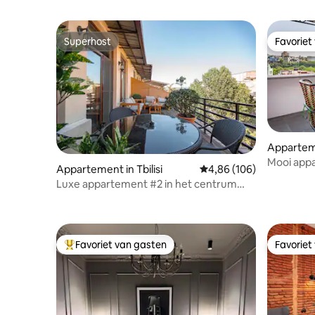
Superhost
Favoriet
Superhost
Favoriet
Apparteme
Mooi app
Appartement in Tbilisi
Gemiddelde beoordeling 
4,86 (106)
zeldzaam u
Luxe appartement #2 in het centrum
van tbilisi
Favoriet van gasten
Favoriet
Topfavoriet van gasten
Favoriet