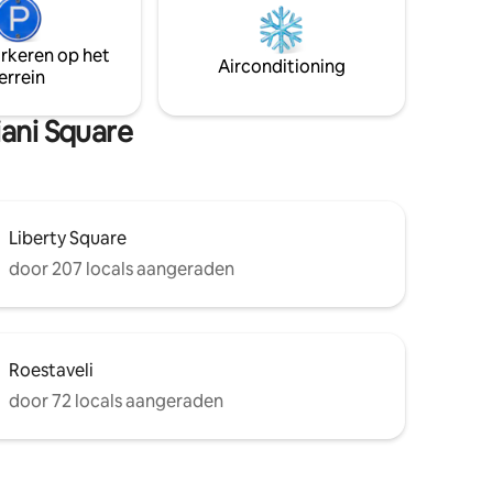
e dag voor
belangrijke bezienswaardigheden van
hecken
de stad Het is een perfecte uitvalsbasis
Ik hoop
arkeren op het
om de stad te verkennen en hier kun je
Airconditioning
en.
errein
echt de levendige geest van de
omgeving voelen
iani Square
Liberty Square
door 207 locals aangeraden
Roestaveli
door 72 locals aangeraden