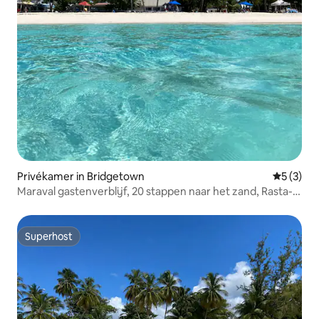
Privékamer in Bridgetown
Gemiddeld
5 (3)
Maraval gastenverblijf, 20 stappen naar het zand, Rasta-
kamer
Superhost
Superhost