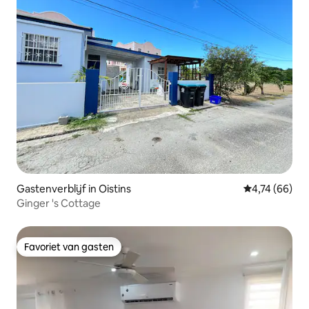
Gastenverblijf in Oistins
Gemiddelde be
4,74 (66)
Ginger 's Cottage
Favoriet van gasten
Favoriet van gasten