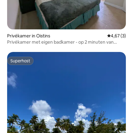
Privékamer in Oistins
Gemiddelde b
4,67 (3)
Privékamer met eigen badkamer - op 2 minuten van
Dover Beach
Superhost
Superhost