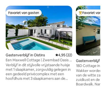
Favoriet van gasten
Favoriet van g
Favoriet van gasten
Topfavoriet van 
Gastenverblijf in Oistins
Gemiddelde beoordeling van 4,9
4,95 (22)
Een Maxwell Cottage | Zwembad Oasis •
Gastenverblijf in
In de buurt van Oistins
Verblijf in dit stijlvolle vrijstaande huisje
1BD Cottage in Has
met 1 slaapkamer, zorgvuldig gelegen in
minuten van het s
Wakker worden op 
een gedeeld privécomplex met een
van de witte zand
hoofdhuis met 3 slaapkamers aan de
zuidkust en de ic
voorkant en een gemeenschappelijk
Boardwalk. Namast
zwembad en prieel centraal gelegen
huisje met één sla
tussen beide woningen. Maxwell Beach -
chique Hastings, i
drie minuten Oistins - vijf minuten St.
even weg te zijn v
Lawrence Gap - vijf minuten
airconditioning, w
Luchthaven - 15 minuten Uitgelicht is