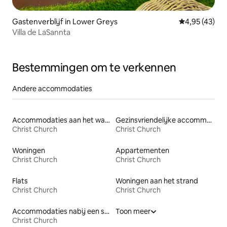
Gastenverblijf in Lower Greys
Gemiddelde be
4,95 (43)
Villa de LaSannta
Bestemmingen om te verkennen
Andere accommodaties
Accommodaties aan het water
Gezinsvriendelijke accommodaties
Christ Church
Christ Church
Woningen
Appartementen
Christ Church
Christ Church
Flats
Woningen aan het strand
Christ Church
Christ Church
Accommodaties nabij een strand
Toon meer
Christ Church