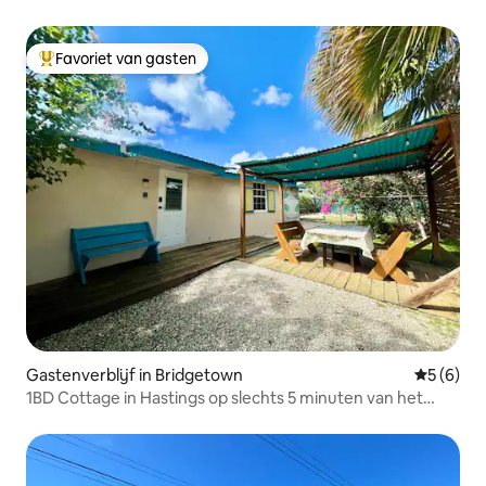
Favoriet van gasten
Topfavoriet van gasten
Gastenverblijf in Bridgetown
Gemiddeld
5 (6)
1BD Cottage in Hastings op slechts 5 minuten van het
strand