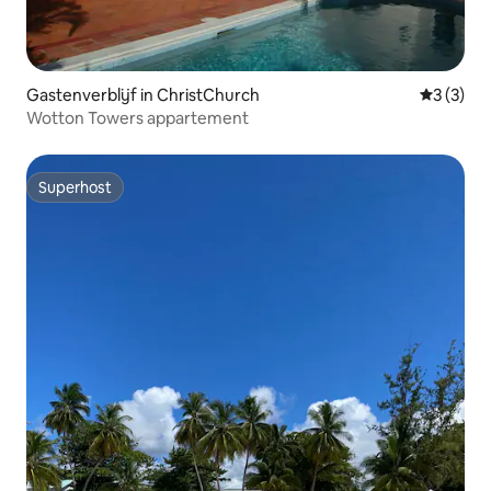
Gastenverblijf in ChristChurch
Gemiddeld
3 (3)
Wotton Towers appartement
Superhost
Superhost