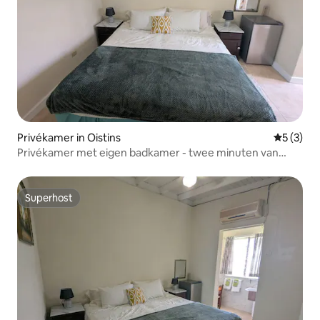
Privékamer in Oistins
Gemiddeld
5 (3)
Privékamer met eigen badkamer - twee minuten van
Dover Beach
Superhost
Superhost