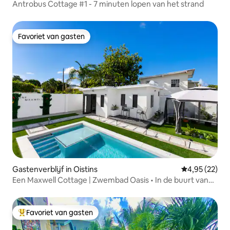
Antrobus Cottage #1 - 7 minuten lopen van het strand
Favoriet van gasten
Favoriet van gasten
Gastenverblijf in Oistins
Gemiddelde be
4,95 (22)
Een Maxwell Cottage | Zwembad Oasis • In de buurt van
Oistins
Favoriet van gasten
Topfavoriet van gasten