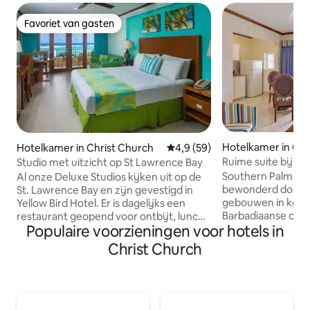
Favoriet van gasten
Favoriet van gasten
Hotelkamer in Oist
Hotelkamer in Christ Church
Gemiddelde beoordeling van 4,
4,9 (59)
Ruime suite bij S
Studio met uitzicht op St Lawrence Bay
Beach
Southern Palms Beach
Al onze Deluxe Studios kijken uit op de
bewonderd door zi
St. Lawrence Bay en zijn gevestigd in
gebouwen in koloni
Yellow Bird Hotel. Er is dagelijks een
Barbadiaanse charm
restaurant geopend voor ontbijt, lunch
Populaire voorzieningen voor hotels in
weelderige tuinen
en diner, bar en zwembad op het
voet strandfront 
terrein. Deluxe Studios wordt geleverd
Christ Church
omvatten twee z
met het volgende: • 450 vierkante
en bar aan het str
meter aan leefruimte • gratis wifi en
minigolf, fitnessr
42inch led-tv • Airco en kamerkluis • Een
wasserette, businessc
kingsize bed en een 2-persoonsbed •
rekening mee dat
Privébadkamer met inloopdouche en