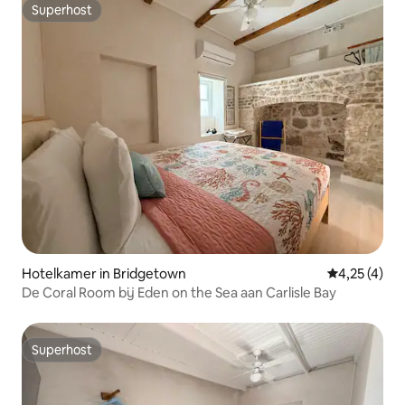
Superhost
Superhost
Hotelkamer in Bridgetown
Gemiddelde b
4,25 (4)
De Coral Room bij Eden on the Sea aan Carlisle Bay
Superhost
Superhost