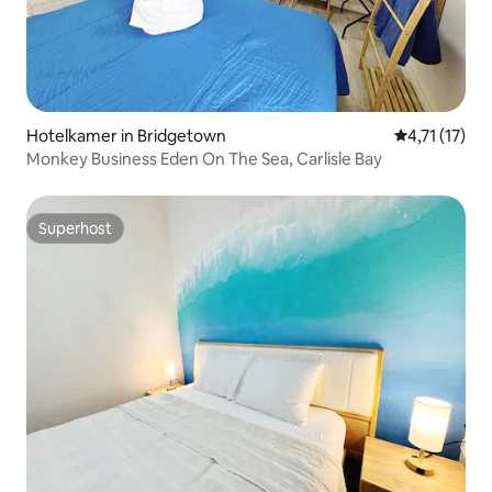
Hotelkamer in Bridgetown
Gemiddelde b
4,71 (17)
Monkey Business Eden On The Sea, Carlisle Bay
Superhost
Superhost