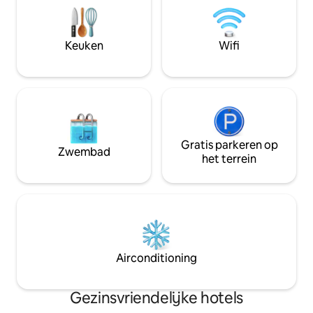
alleen kamer/ maa
toiletartikelen • Privébalkon met uitzicht
zijn niet inbegrepen. Houd er re
op de baai en ons zwembad •
mee dat de indelin
Kitchenette met koelkast, fornuis/oven,
Keuken
Wifi
kunnen variëren v
broodrooster, koffiezetapparaat • Gratis
de suites op het te
thee en koffie • Originele kunstwerken
van een lokale Barbadiaanse kunstenaar
• Dagelijkse schoonmaakservice Elke
Deluxe Studio biedt plaats aan maximaal
3 volwassenen of 2 volwassenen plus 2
kinderen van 9 jaar en jonger. Alle
gasten krijgen een gratis
Gratis parkeren op
Zwembad
welkomstdrankje en cadeau bij het
het terrein
inchecken, evenals gratis vroeg
inchecken, afhankelijk van de
beschikbaarheid.
Airconditioning
Gezinsvriendelijke hotels