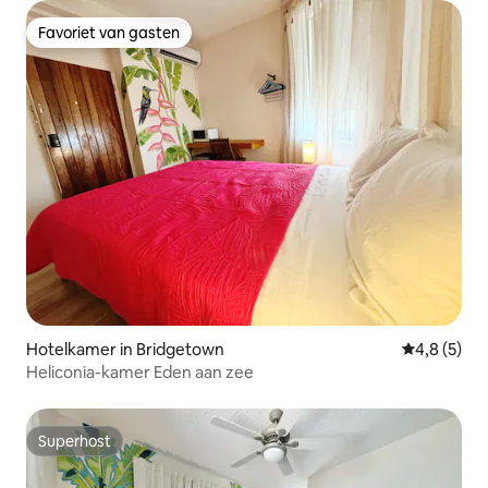
Favoriet van gasten
Favoriet van gasten
Hotelkamer in Bridgetown
Gemiddelde 
4,8 (5)
Heliconia-kamer Eden aan zee
Superhost
Superhost