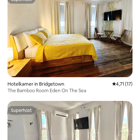
Superhost
Hotelkamer in Bridgetown
Gemiddelde b
4,71 (17)
The Bamboo Room Eden On The Sea
Superhost
Superhost