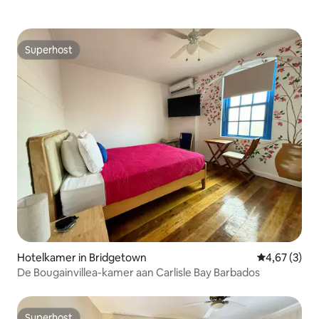
Superhost
Superhost
Hotelkamer in Bridgetown
Gemiddelde b
4,67 (3)
De Bougainvillea-kamer aan Carlisle Bay Barbados
Superhost