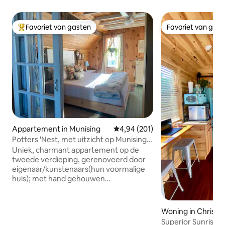
Favoriet van gasten
Favoriet van gas
Topfavoriet van gasten
Favoriet van gas
Appartement in Munising
Gemiddelde beoordeling van 4,94
4,94 (201)
Potters 'Nest, met uitzicht op Munising
Bay@UPtown Inn
Uniek, charmant appartement op de
tweede verdieping, gerenoveerd door
eigenaar/kunstenaars(hun voormalige
huis); met hand gehouwen
schuurbalken; bad op pootjes, vintage
assortiment. Privé terras, met uitzicht
op Munising Bay. Geweldige kamer met
Woning in Christ
kathedraalplafond. Volledige keuken.
Superior Sunrise T