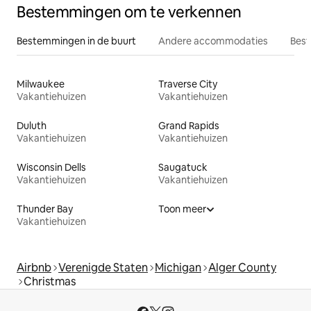
Bestemmingen om te verkennen
Bestemmingen in de buurt
Andere accommodaties
Best
Milwaukee
Traverse City
Vakantiehuizen
Vakantiehuizen
Duluth
Grand Rapids
Vakantiehuizen
Vakantiehuizen
Wisconsin Dells
Saugatuck
Vakantiehuizen
Vakantiehuizen
Thunder Bay
Toon meer
Vakantiehuizen
Airbnb
Verenigde Staten
Michigan
Alger County
Christmas