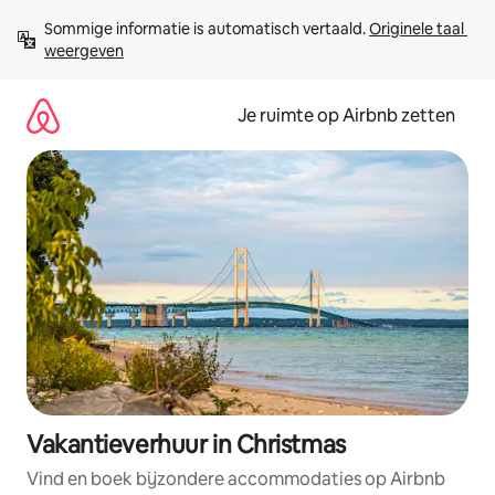
Ga
Sommige informatie is automatisch vertaald. 
Originele taal 
direct
weergeven
naar
inhoud
Je ruimte op Airbnb zetten
Vakantieverhuur in Christmas
Vind en boek bijzondere accommodaties op Airbnb