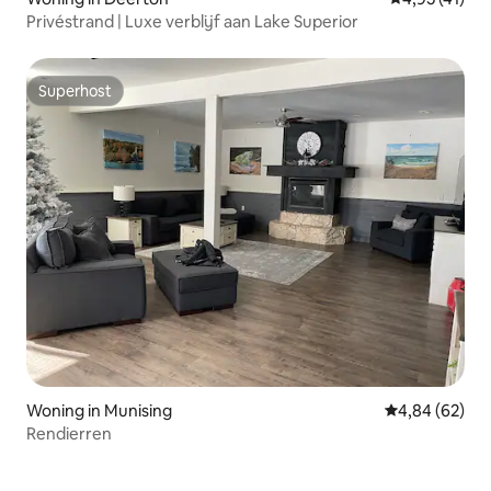
Privéstrand | Luxe verblijf aan Lake Superior
Superhost
Superhost
Woning in Munising
Gemiddelde be
4,84 (62)
Rendierren