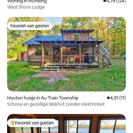
Woning in Munising
Gemiddelde beo
4,79 (124)
West Shore Lodge
Favoriet van gasten
Favoriet van gasten
Houten huisje in Au Train Township
Gemiddelde b
4,91 (11)
Schone en gezellige blokhut zonder elektriciteit
Favoriet van gasten
Topfavoriet van gasten