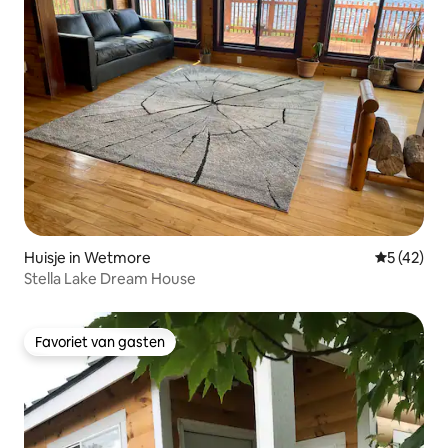
Huisje in Wetmore
Gemiddelde
5 (42)
Stella Lake Dream House
Favoriet van gasten
Favoriet van gasten