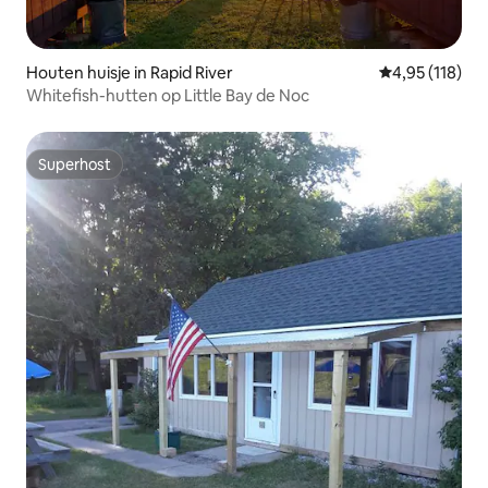
Houten huisje in Rapid River
Gemiddelde beo
4,95 (118)
Whitefish-hutten op Little Bay de Noc
Superhost
Superhost