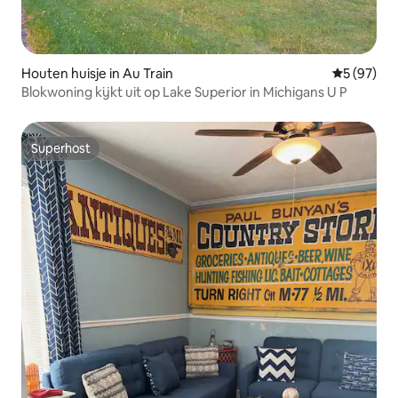
Houten huisje in Au Train
Gemiddelde
5 (97)
Blokwoning kijkt uit op Lake Superior in Michigans U P
Superhost
Superhost