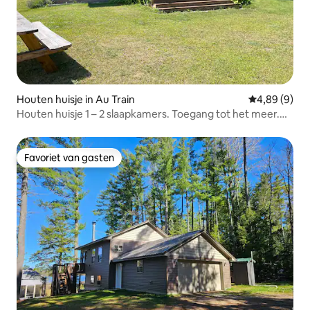
Houten huisje in Au Train
Gemiddelde b
4,89 (9)
Houten huisje 1 – 2 slaapkamers. Toegang tot het meer.
Wandelen, verkennen, ATV
Favoriet van gasten
Favoriet van gasten