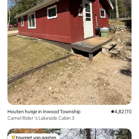
Houten huisje in Inwood Township
Gemiddelde be
4,82 (11)
Camel Rider 's Lakeside Cabin 3
Favoriet van gasten