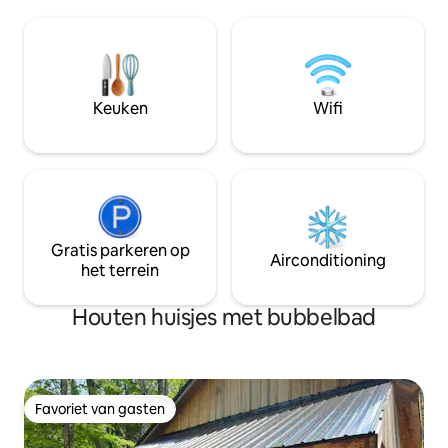
keuken en vloerverwarming. Inclusief
twee aparte XL-be
wasmachine en droger. De gastvrije
kunnen er een kin
thuis-van-huis sfeer van deze rustige
maken. We hebbe
plek zal u inspireren om terug te keren
toegevoegd aan h
jaar na jaar. Deze hut maakt deel uit van
achter de woning, 
Wood Haven Estate. ***Beperkte
seizoenen van ka
Keuken
Wifi
toegang tot het meer vanwege lage
zijn gunstig gele
waterstanden.
ongeveer 1/4 mijl
Foggys Steakhou
Gratis parkeren op
Airconditioning
het terrein
Houten huisjes met bubbelbad
Favoriet van gasten
Favoriet van gasten