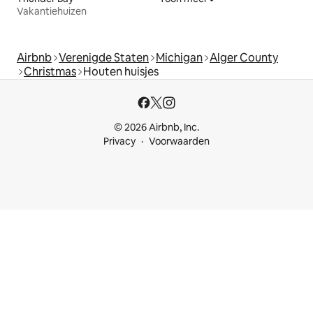
Vakantiehuizen
Airbnb
Verenigde Staten
Michigan
Alger County
Christmas
Houten huisjes
© 2026 Airbnb, Inc.
Privacy
Voorwaarden