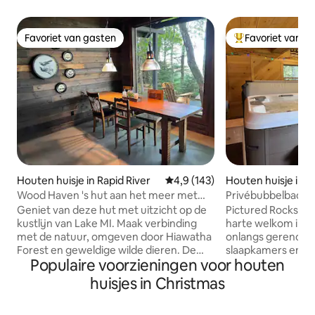
Favoriet van gasten
Favoriet van g
Favoriet van gasten
Topfavoriet van 
Houten huisje in Rapid River
Gemiddelde beoordeling van 4,9
4,9 (143)
Houten huisje in M
Wood Haven 's hut aan het meer met
Privébubbelbad - 
een prachtig uitzicht
vlak bij Pictured R
Geniet van deze hut met uitzicht op de
Pictured Rocks Fam
kustlijn van Lake MI. Maak verbinding
harte welkom in R
met de natuur, omgeven door Hiawatha
onlangs gerenove
Forest en geweldige wilde dieren. De
slaapkamers en 2
Populaire voorzieningen voor houten
open plattegrond & artistieke inrichting
hoofdslaapkamer h
zorgt voor een gezellige sfeer. 4
houten bed en ee
huisjes in Christmas
slaapplaatsen op loftslaapkamer en 1 op
met bad/douche e
de bank beneden. Volledig uitgeruste
wastafel. De twe