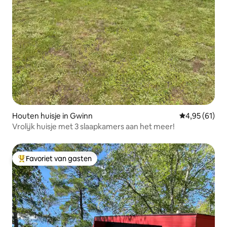
Houten huisje in Gwinn
Gemiddelde be
4,95 (61)
Vrolijk huisje met 3 slaapkamers aan het meer!
Favoriet van gasten
Topfavoriet van gasten