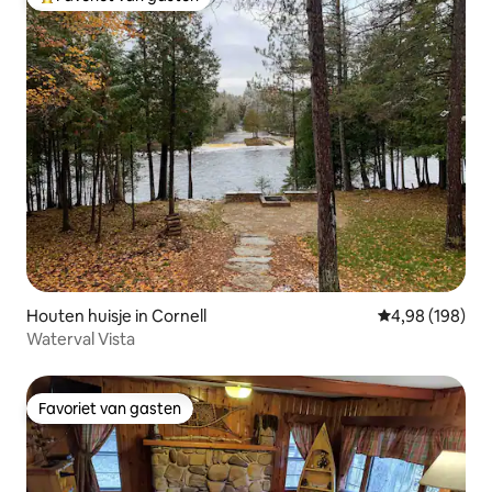
Topfavoriet van gasten
Houten huisje in Cornell
Gemiddelde beo
4,98 (198)
Waterval Vista
Favoriet van gasten
Favoriet van gasten