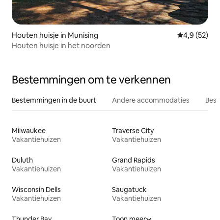
Houten huisje in Munising
Gemiddelde b
4,9 (52)
Houten huisje in het noorden
Bestemmingen om te verkennen
Bestemmingen in de buurt
Andere accommodaties
Best
Milwaukee
Traverse City
Vakantiehuizen
Vakantiehuizen
Duluth
Grand Rapids
Vakantiehuizen
Vakantiehuizen
Wisconsin Dells
Saugatuck
Vakantiehuizen
Vakantiehuizen
Thunder Bay
Toon meer