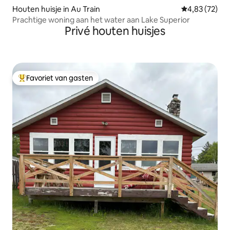
Houten huisje in Au Train
Gemiddelde be
4,83 (72)
Prachtige woning aan het water aan Lake Superior
Privé houten huisjes
Favoriet van gasten
Topfavoriet van gasten