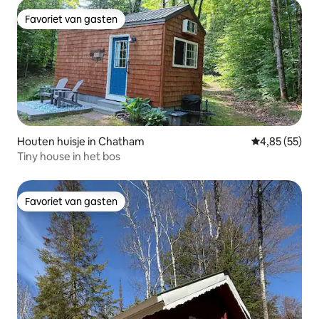
Favoriet van gasten
Favoriet van gasten
Houten huisje in Chatham
Gemiddelde be
4,85 (55)
Tiny house in het bos
Favoriet van gasten
Favoriet van gasten