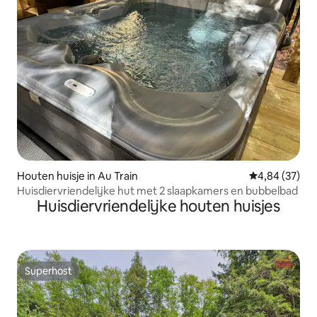
Houten huisje in Au Train
Gemiddelde be
4,84 (37)
Huisdiervriendelijke hut met 2 slaapkamers en bubbelbad
Huisdiervriendelijke houten huisjes
Superhost
Superhost