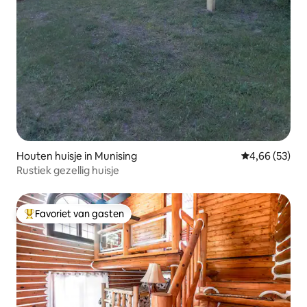
Houten huisje in Munising
Gemiddelde be
4,66 (53)
Rustiek gezellig huisje
Favoriet van gasten
Topfavoriet van gasten