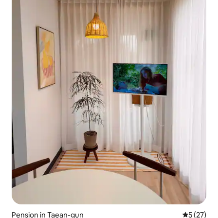
Pension in Taean-gun
Gemiddelde
5 (27)