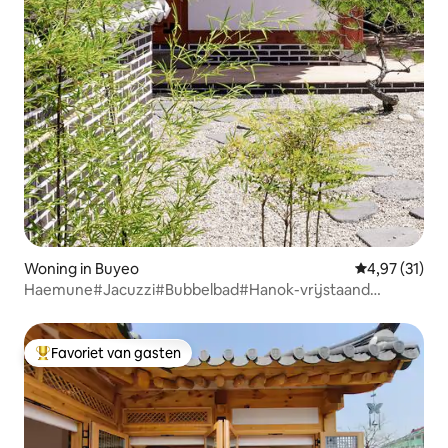
Woning in Buyeo
Gemiddelde be
4,97 (31)
Haemune#Jacuzzi#Bubbelbad#Hanok-vrijstaand
huis#Gecertificeerde accommodatie in Zuid-
Chungcheong
Favoriet van gasten
Topfavoriet van gasten