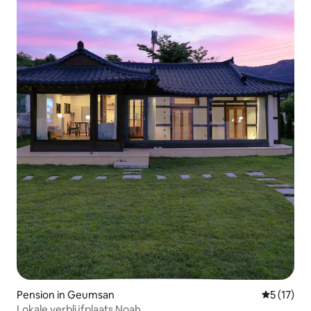
Pension in Geumsan
Gemiddelde
5 (17)
Lokale verblijfplaats Noah