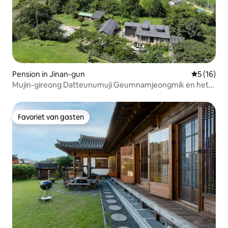
Pension in Jinan-gun
Gemiddelde
5 (16)
Mujin-gireong Datteunumuji Geumnamjeongmik en het
dorp tegenover elkaar uitzichtspunt van Mujin-gihaeng
Favoriet van gasten
Favoriet van gasten