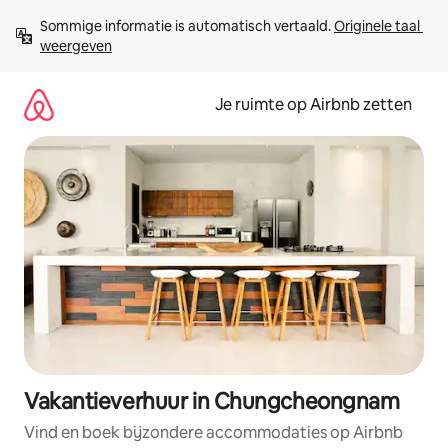
Ga
Sommige informatie is automatisch vertaald. 
Originele taal 
direct
weergeven
naar
inhoud
Je ruimte op Airbnb zetten
Vakantieverhuur in Chungcheongnam
Vind en boek bijzondere accommodaties op Airbnb