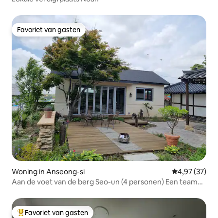
Favoriet van gasten
Favoriet van gasten
Woning in Anseong-si
Gemiddelde be
4,97 (37)
Aan de voet van de berg Seo-un (4 personen) Een team
voor een dag Hanok, tuin, boek, ontmoeting van staren
'Inri 283'
Favoriet van gasten
Topfavoriet van gasten