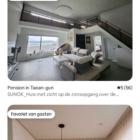
Pension in Taean-gun
Gemiddelde
5 (56)
SUNOK_Huis met zicht op de zonsopgang over de
Westelijke Zee. Vrijstaande pensioenwoning
Favoriet van gasten
Favoriet van gasten