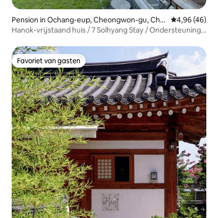
Pension in Ochang-eup, Cheongwon-gu, Che
Gemiddelde be
4,96 (46)
ongju-si
Hanok-vrijstaand huis / 7 Solhyang Stay / Ondersteuning
voor uitmuntende accommodatie van de Toeristische
Organisatie / Uitstekende behandeling / 7 Japanse
cipressen / Geen toegang voor gasten van andere
Favoriet van gasten
Favoriet van gasten
accommodaties