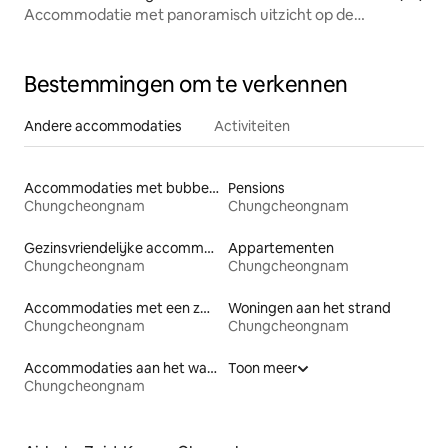
Accommodatie met panoramisch uitzicht op de
nachtelijke stad <Breeze Hill 2e verdieping>
Bestemmingen om te verkennen
Andere accommodaties
Activiteiten
Accommodaties met bubbelbad
Pensions
Chungcheongnam
Chungcheongnam
Gezinsvriendelijke accommodaties
Appartementen
Chungcheongnam
Chungcheongnam
Accommodaties met een zwembad
Woningen aan het strand
Chungcheongnam
Chungcheongnam
Accommodaties aan het water
Toon meer
Chungcheongnam