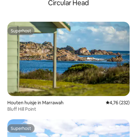
Circular Head
Superhost
Superhost
Houten huisje in Marrawah
Gemiddelde beo
4,76 (232)
Bluff Hill Point
Superhost
Superhost