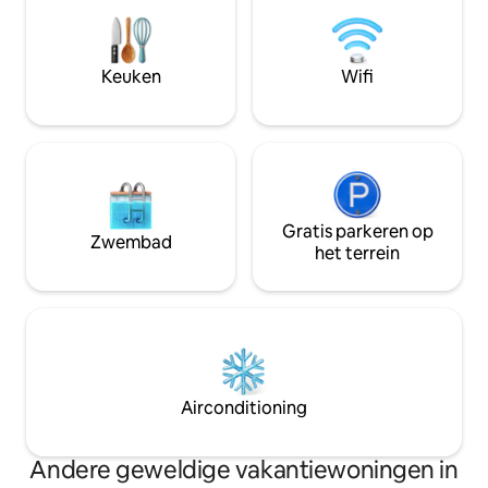
voor je plezier - v
Sawyer Bay op slechts 10 km naar het
zwemmen. Bekijk
noordwesten en de moderne haven van
zonsondergangen
Port Latta, waar enorme schepen op
dit unieke deel va
slechts 3 km naar het noordoosten
Keuken
Wifi
geweldige uitvalsbasis 
verbonden zijn.
Noordwestelijke omgeving te
verkennen.
Gratis parkeren op
Zwembad
het terrein
Airconditioning
Andere geweldige vakantiewoningen in