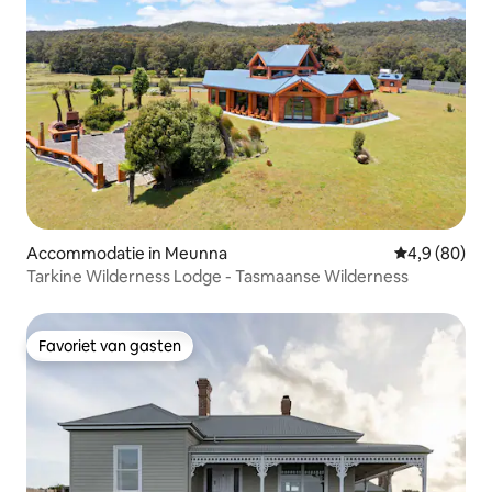
Accommodatie in Meunna
Gemiddelde b
4,9 (80)
Tarkine Wilderness Lodge - Tasmaanse Wilderness
Favoriet van gasten
Favoriet van gasten