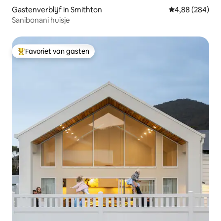
Gastenverblijf in Smithton
Gemiddelde beo
4,88 (284)
Sanibonani huisje
Favoriet van gasten
Topfavoriet van gasten