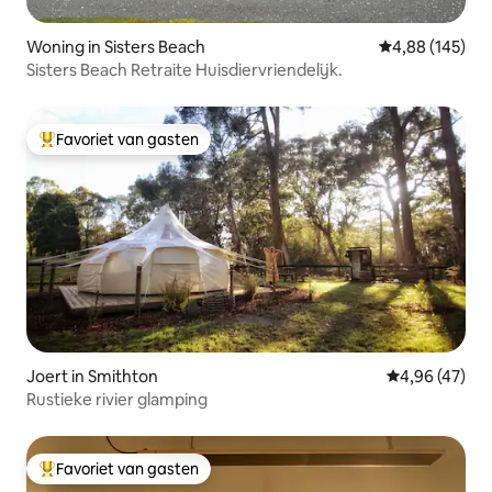
Woning in Sisters Beach
Gemiddelde beo
4,88 (145)
Sisters Beach Retraite Huisdiervriendelijk.
Favoriet van gasten
Topfavoriet van gasten
Joert in Smithton
Gemiddelde be
4,96 (47)
Rustieke rivier glamping
Favoriet van gasten
Topfavoriet van gasten