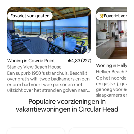
Favoriet van gasten
Favoriet van g
Favoriet van gasten
Topfavoriet van 
Woning in Cowrie Point
Gemiddelde beoordeling van 4,83
4,83 (227)
Woning in Hellyer
Stanley View Beach House
Hellyer Beach Bun
Een supurb 1950 's strandhuis. Beschikt
Beachfront
Op het noorden ge
over gratis wifi, twee badkamers en een
en gastvrij, gezell
enorm bad voor twee personen met
genoeg voor een 
uitzicht over het strand en golven naar
slaapkamers en 1 
Stanley. Laat je 's nachts in slaap sussen
Populaire voorzieningen in
self-catering of j
door het zachte kabbelen van de golven
tot de lokale tave
op je strand op slechts 10 meter van het
vakantiewoningen in Circular Head
maaltijden. Er is e
slaapkamerraam. Dit geweldige huisje
kruiden en meesta
aan het strand heeft een zonnig
seizoensgroenten v
noordgericht aspect met uitzicht op de
gebruiken. Absolu
historische haven van Stanley over