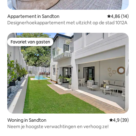
Appartement in Sandton
Gemiddelde be
4,86 (14)
Designerhoekappartement met uitzicht op de stad 1012A
Favoriet van gasten
Favoriet van gasten
Woning in Sandton
Gemiddelde b
4,9 (39)
Neem je hoogste verwachtingen en verhoog ze!