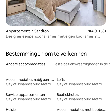
Appartement in Sandton
Gemiddelde be
4,91 (58)
Designer eenpersoonskamer met eigen badkamer in
Sandton's Hub APT910
Bestemmingen om te verkennen
Andere accommodaties
Beste bezienswaardigheden in de b
Accommodaties nabij een strand
Lofts
City of Johannesburg Metropolitan Municipality
City of Johannesburg Metropolitan Municipality
Service-appartementen
Boetiekhotels
City of Johannesburg Metropolitan Municipality
City of Johannesburg Metropolitan Municipality
Huisjes
Accommodaties met bubbelbad