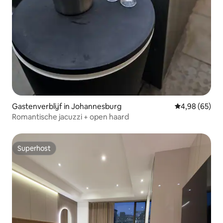
Gastenverblijf in Johannesburg
Gemiddelde be
4,98 (65)
Romantische jacuzzi + open haard
Superhost
Superhost