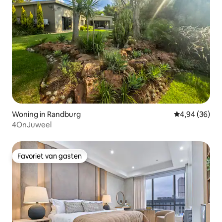
Woning in Randburg
Gemiddelde be
4,94 (36)
4OnJuweel
Favoriet van gasten
Favoriet van gasten