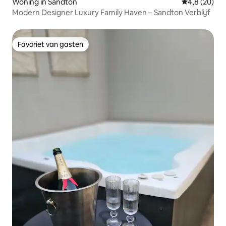
Woning in Sandton
Gemiddelde b
4,8 (20)
Modern Designer Luxury Family Haven – Sandton Verblijf
Favoriet van gasten
Favoriet van gasten