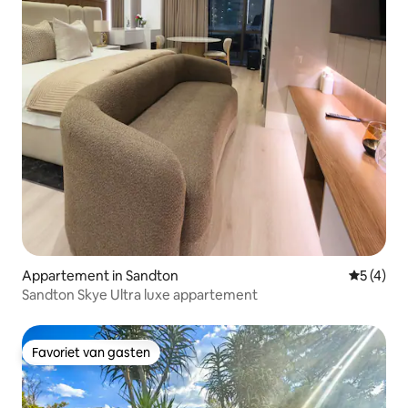
Appartement in Sandton
Gemiddeld
5 (4)
Sandton Skye Ultra luxe appartement
Favoriet van gasten
Favoriet van gasten