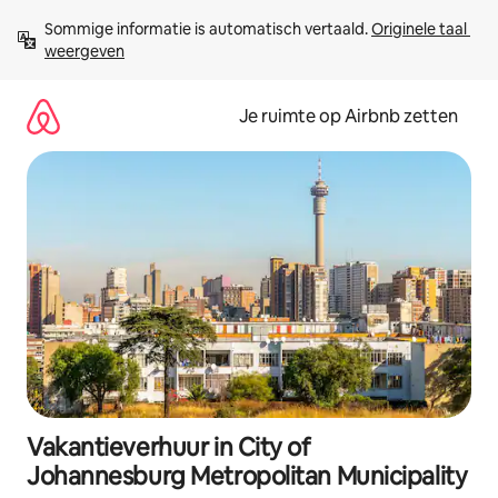
Ga
Sommige informatie is automatisch vertaald. 
Originele taal 
direct
weergeven
naar
inhoud
Je ruimte op Airbnb zetten
Vakantieverhuur in City of
Johannesburg Metropolitan Municipality