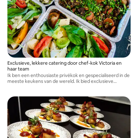
Exclusieve, lekkere catering door chef-kok Victoria en
haar team
Ik ben een enthousiaste privékok en gespecialiseerd in de
meeste keukens van de wereld. Ik bied exclusieve
bezorgdiensten aan voor woningen, hotels en Airbnb’s,
waarbij ik met de grootste passie gebruikmaak van
seizoensgebonden, volle ingrediënten.