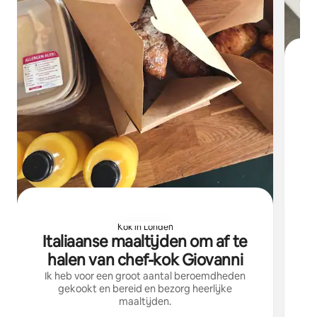
E
TAST
s
o
Kok in Londen
Italiaanse maaltijden om af te
halen van chef-kok Giovanni
Ik heb voor een groot aantal beroemdheden
gekookt en bereid en bezorg heerlijke
maaltijden.