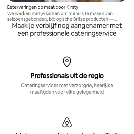
Eetervaringen op maat door Kirsty
We werken met je samen om menu's te maken van
seizoensgebonden, biologische Britse producten —
Maak je verblijf nog aangenamer met
voedsel dat je verhaal vertelt, of het nu een gezellige
middagthee is of een levendig feest om te delen.
een professionele cateringservice
Professionals uit de regio
Cateringservices met verzorgde, heerlijke
maaltijden voor elke gelegenheid