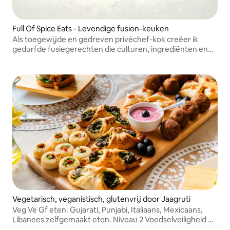
Full Of Spice Eats - Levendige fusion-keuken
Als toegewijde en gedreven privéchef-kok creëer ik
gedurfde fusiegerechten die culturen, ingrediënten en
kruiden combineren tot iets speciaals. Elk gerecht wordt
met zorg, creativiteit en liefde gemaakt.
Vegetarisch, veganistisch, glutenvrij door Jaagruti
Veg Ve Gf eten. Gujarati, Punjabi, Italiaans, Mexicaans,
Libanees zelfgemaakt eten. Niveau 2 Voedselveiligheid en
hygiënecertificaat. Training over voedselallergie en -