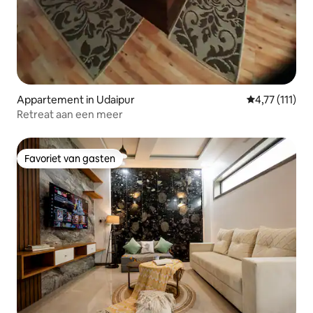
Appartement in Udaipur
Gemiddelde be
4,77 (111)
Retreat aan een meer
Favoriet van gasten
Favoriet van gasten