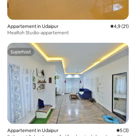
Appartement in Udaipur
Gemiddelde b
4,9 (21)
MeaRoh Studio-appartement
Superhost
Superhost
Appartement in Udaipur
Gemiddeld
5 (3)