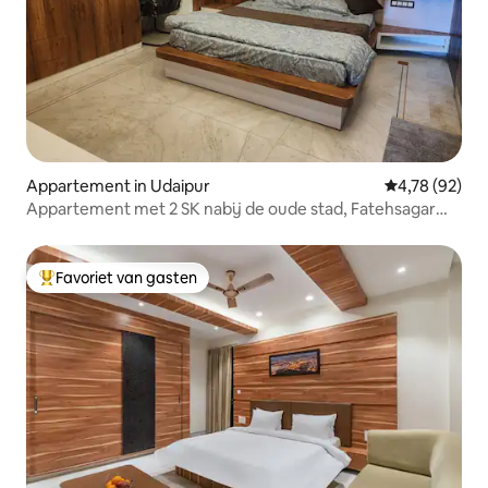
Appartement in Udaipur
Gemiddelde be
4,78 (92)
Appartement met 2 SK nabij de oude stad, Fatehsagar
Udaipur
Favoriet van gasten
Topfavoriet van gasten