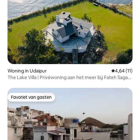
Woning in Udaipur
Gemiddelde be
4,64 (11)
The Lake Villa | Privéwoning aan het meer bij Fateh Sagar
Lake
Favoriet van gasten
Favoriet van gasten