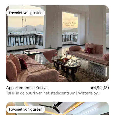
Favoriet van gasten
Favoriet van gasten
Appartement in Kodiyat
Gemiddelde be
4,94 (18)
1BHK in de buurt van het stadscentrum | Wisteria by
Iracalls
Favoriet van gasten
Favoriet van gasten