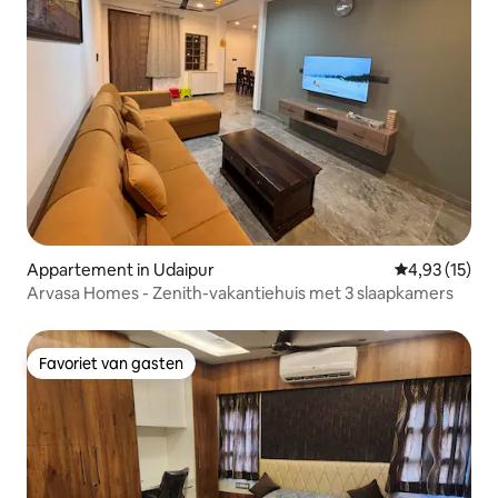
Appartement in Udaipur
Gemiddelde be
4,93 (15)
Arvasa Homes - Zenith-vakantiehuis met 3 slaapkamers
Favoriet van gasten
Favoriet van gasten