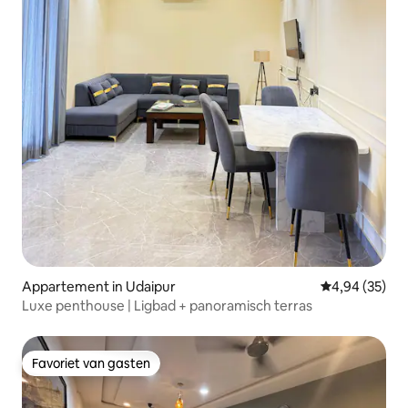
Appartement in Udaipur
Gemiddelde be
4,94 (35)
Luxe penthouse | Ligbad + panoramisch terras
Favoriet van gasten
Favoriet van gasten