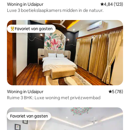
Woning in Udaipur
Gemiddelde beo
4,84 (123)
Luxe 3 boetiekslaapkamers midden in de natuur.
Favoriet van gasten
Topfavoriet van gasten
Woning in Udaipur
Gemiddelde
5 (78)
Ruime 3 BHK: Luxe woning met privézwembad
Favoriet van gasten
Favoriet van gasten