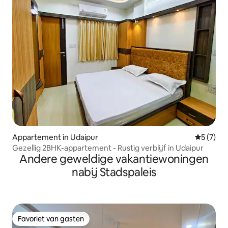
Appartement in Udaipur
Gemiddeld
5 (7)
Gezellig 2BHK-appartement - Rustig verblijf in Udaipur
Andere geweldige vakantiewoningen
nabij Stadspaleis
Favoriet van gasten
Favoriet van gasten