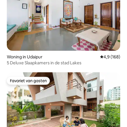
Woning in Udaipur
Gemiddelde be
4,9 (168)
5 Deluxe Slaapkamers in de stad Lakes
Favoriet van gasten
Favoriet van gasten