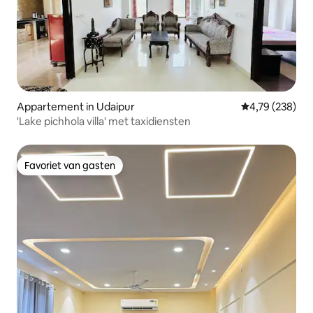
Appartement in Udaipur
Gemiddelde beo
4,79 (238)
'Lake pichhola villa' met taxidiensten
Favoriet van gasten
Favoriet van gasten