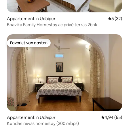
Appartement in Udaipur
Gemiddelde
5 (32)
Bhavika Family Homestay ac privé terras 2bhk
Favoriet van gasten
Favoriet van gasten
Appartement in Udaipur
Gemiddelde be
4,94 (65)
Kundan niwas homestay (200 mbps)