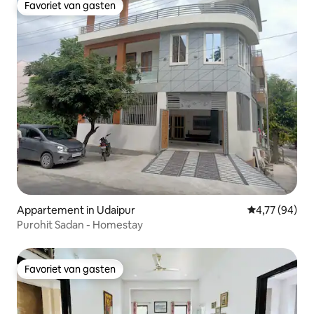
Favoriet van gasten
Favoriet van gasten
Appartement in Udaipur
Gemiddelde be
4,77 (94)
Purohit Sadan - Homestay
Favoriet van gasten
Favoriet van gasten