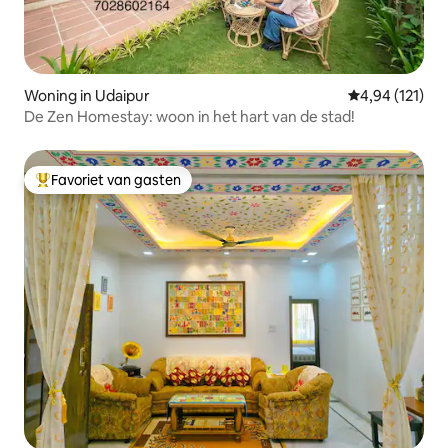
Woning in Udaipur
Gemiddelde beo
4,94 (121)
De Zen Homestay: woon in het hart van de stad!
Favoriet van gasten
Topfavoriet van gasten