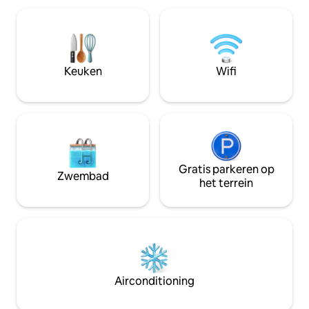
eethoek in de kamer. De ruimte is
en een gedeeld d
ontworpen met een levendig citrus-
panoramisch uitzic
thema en combineert comfort met
Het ligt op een s
esthetiek. Gasten kunnen genieten van
het Picholameer e
toegang tot het dak, hulp bij de
bezienswaardighed
Keuken
Wifi
receptie, binnenspellen, ontbijtservice
gezinnen of groep
en ophaalmogelijkheid voor een soepele
naar een meeslepe
ervaring.
in Udaipur.
Gratis parkeren op
Zwembad
het terrein
Airconditioning