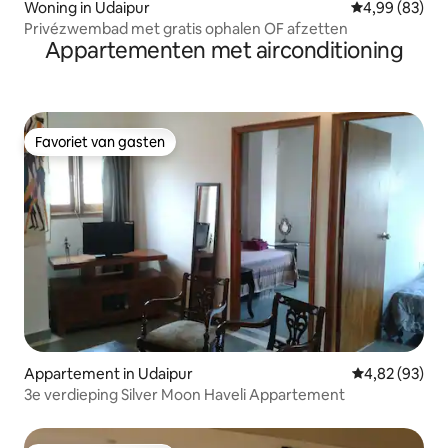
Woning in Udaipur
Gemiddelde be
4,99 (83)
Privézwembad met gratis ophalen OF afzetten
Appartementen met airconditioning
Favoriet van gasten
Favoriet van gasten
Appartement in Udaipur
Gemiddelde be
4,82 (93)
3e verdieping Silver Moon Haveli Appartement