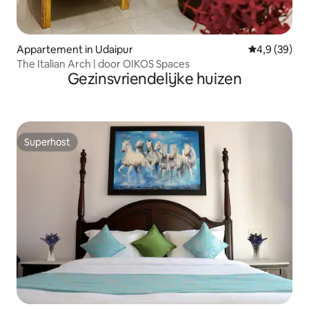
Appartement in Udaipur
Gemiddelde b
4,9 (39)
The Italian Arch | door OIKOS Spaces
Gezinsvriendelijke huizen
Superhost
Superhost