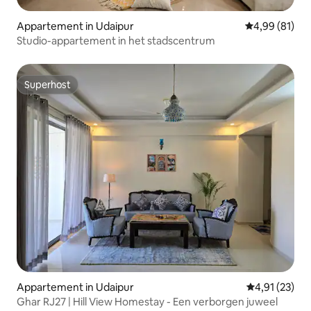
Appartement in Udaipur
Gemiddelde be
4,99 (81)
Studio-appartement in het stadscentrum
Superhost
Superhost
Appartement in Udaipur
Gemiddelde be
4,91 (23)
Ghar RJ27 | Hill View Homestay - Een verborgen juweel