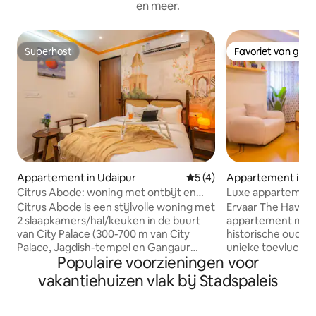
en meer.
Superhost
Favoriet van gas
Superhost
Favoriet van gas
Appartement in Udaipur
Gemiddelde beoordeling van
5 (4)
Appartement in U
Citrus Abode: woning met ontbijt en
Luxe appartement
ophalen
de buurt van het 
Citrus Abode is een stijlvolle woning met
Ervaar The Haveli
2 slaapkamers/hal/keuken in de buurt
appartement met 
van City Palace (300-700 m van City
historische oude s
Palace, Jagdish-tempel en Gangaur
unieke toevluchts
Populaire voorzieningen voor
Ghat). Het ligt op de 1e verdieping met
comfortabel plaat
lift en biedt 2 slaapkamers met Samsung
gasten en combine
vakantiehuizen vlak bij Stadspaleis
Smart TV's, compacte maar nieuw
Indiase inrichtin
ingerichte, gezellige badkamers, een
voorzieningen. Ge
volledig uitgeruste keuken en een
entree, een volle