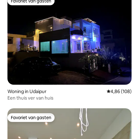
Favoriet van gasten
Favoriet van gasten
Woning in Udaipur
Gemiddelde beo
4,86 (108)
Een thuis ver van huis
Favoriet van gasten
Favoriet van gasten