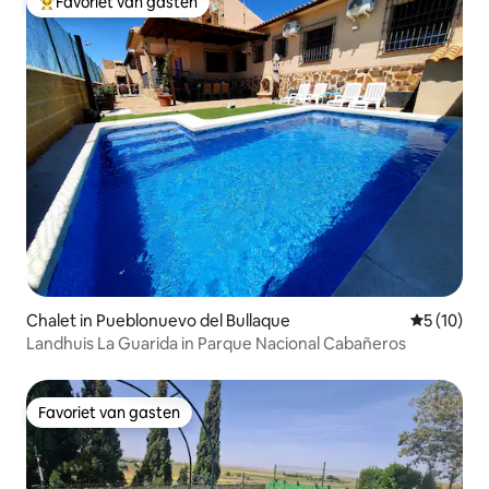
Favoriet van gasten
Topfavoriet van gasten
Chalet in Pueblonuevo del Bullaque
Gemiddelde
5 (10)
Landhuis La Guarida in Parque Nacional Cabañeros
Favoriet van gasten
Favoriet van gasten