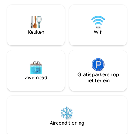
drukte van de stad
perceel van 600 m2, met ingebouwde
barbecueën; de ser
barbecue en parkeergelegenheid voor
beschikbaar voor 
twee auto 's. Het heeft een ruimte met
één kilo, en deze
fauteuils en chill-out banken in het
de reservering a
seizoen en twee veranda 's. Twee uur
zodat de barbecu
Keuken
Wifi
van Madrid met de auto.
worden.
Gratis parkeren op
Zwembad
het terrein
Airconditioning