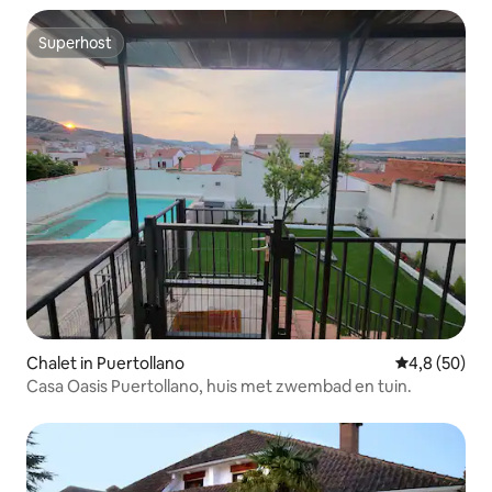
Superhost
Superhost
Chalet in Puertollano
Gemiddelde b
4,8 (50)
Casa Oasis Puertollano, huis met zwembad en tuin.