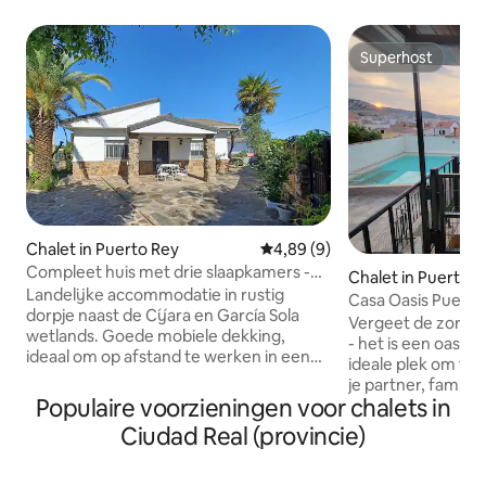
Superhost
Superhost
Chalet in Puerto Rey
Gemiddelde beoordeling van 4,
4,89 (9)
Compleet huis met drie slaapkamers -
Chalet in Puertoll
AT - CC-00678
Landelijke accommodatie in rustig
Casa Oasis Puertol
dorpje naast de Cíjara en García Sola
zwembad en tuin.
Vergeet de zorgen 
wetlands. Goede mobiele dekking,
- het is een oase v
ideaal om op afstand te werken in een
ideale plek om ti
natuurlijke omgeving. Het bestaat uit
je partner, familie
drie slaapkamers, twee met een
Populaire voorzieningen voor chalets in
van het zwembad, 
tweepersoonsbed en één met een bed
tafelvoetbal, dart
Ciudad Real (provincie)
en twee stapelbedden, twee
basketbal. Het is
badkamers, woonkamer met open
even te rusten en
haard en keuken, omgeven door een