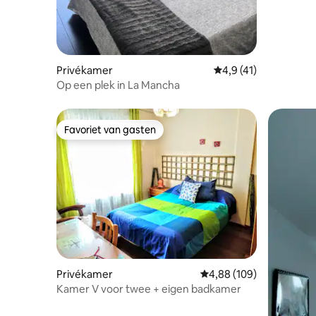
Privékamer
Gemiddelde beoordeli
4,9 (41)
Op een plek in La Mancha
Favoriet van gasten
Favoriet van gasten
Privékamer
Gemiddelde beoordeling 
4,88 (109)
Kamer V voor twee + eigen badkamer