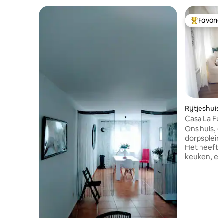
Favor
Topfavor
Rijtjeshui
Casa La F
Ons huis, 
dorpsplei
Het heeft
keuken, 
badkamers
binnenpat
Nieuwbou
rust te b
comfort g
parkeren vo