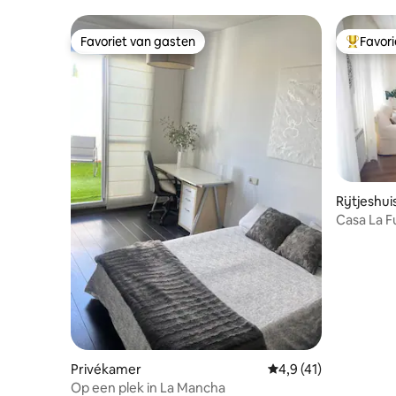
Favoriet van gasten
Favor
Favoriet van gasten
Topfavor
Rijtjeshui
Casa La F
Privékamer
Gemiddelde beoordeli
4,9 (41)
Op een plek in La Mancha