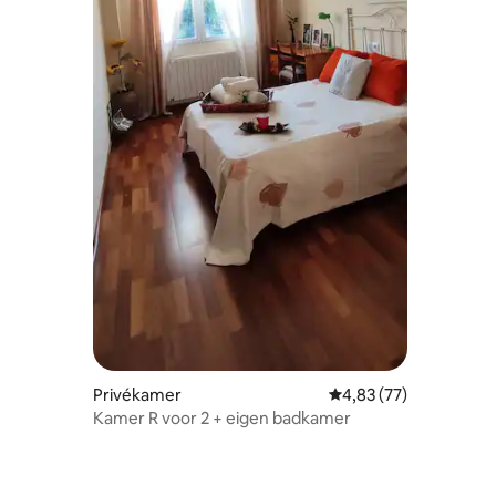
recensies
Privékamer
Gemiddelde beoordelin
4,83 (77)
Kamer R voor 2 + eigen badkamer