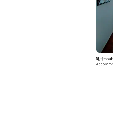
Rijtjeshui
Accommod