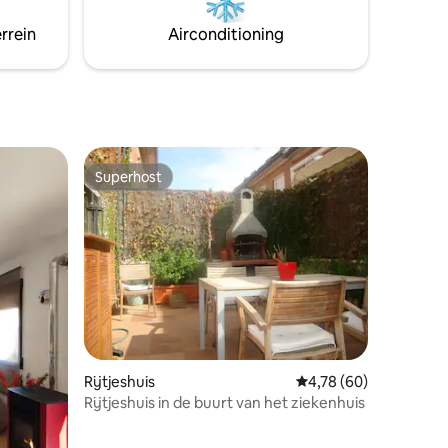
rrein
Airconditioning
Superhost
Superhost
ecensies
Rijtjeshuis
Gemiddelde beoordelin
4,78 (60)
Rijtjeshuis in de buurt van het ziekenhuis