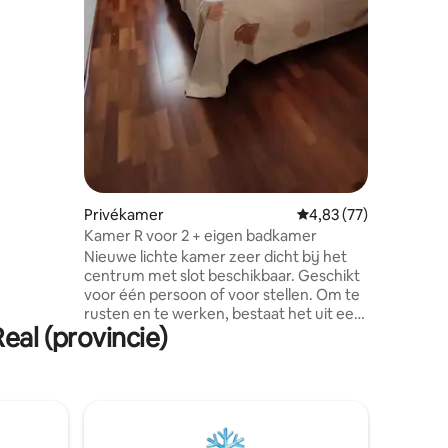
drinken.
+
Privékamer
Gemiddelde beoordelin
4,83 (77)
Kamer R voor 2 + eigen badkamer
Nieuwe lichte kamer zeer dicht bij het
centrum met slot beschikbaar. Geschikt
voor één persoon of voor stellen. Om te
rusten en te werken, bestaat het uit een
eal (provincie)
bureau en een stoel Vrijstaande woning
in een woonstraat, erg rustig en veilig.
Gratis parkeren in dezelfde straat en
privé thuis voor fietsen en motorfietsen.
Iedereen is welkom@. LGBTQI+
vriendelijk. We spreken Engels.