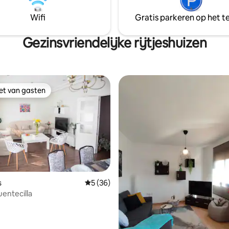
Wifi
Gratis parkeren op het te
Gezinsvriendelijke rijtjeshuizen
iet van gasten
iet van gasten
s
Gemiddelde beoordeling van 5 uit 5, 36 r
5 (36)
uentecilla