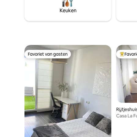
Keuken
Favoriet van gasten
Favor
Favoriet van gasten
Topfavor
Rijtjeshui
Casa La F