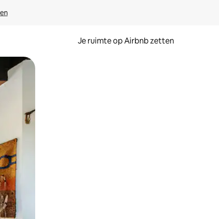
ven
Je ruimte op Airbnb zetten
ken of swipen.