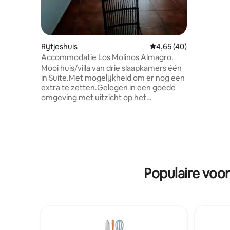
met uw hu
Kosten el
Wiegje 5,
Rijtjeshuis
Gemiddelde beoordeling
4,65 (40)
Accommodatie Los Molinos Almagro.
Mooi huis/villa van drie slaapkamers één
in Suite.Met mogelijkheid om er nog een
extra te zetten.Gelegen in een goede
omgeving met uitzicht op het
dorp/platteland,met alle nodige details
om het uw huis in Almagro te maken.
Ingericht met geweldige verwennerij,
hoogwaardige matrassen en
accessoires. Gratis wifi. Ruime privépatio
om te dineren of te eten. Airconditioning
Warm en Koud 4.500 koelers in de
Populaire voor
woonkamer en een andere in een
slaapkamer,plus een ventilator.