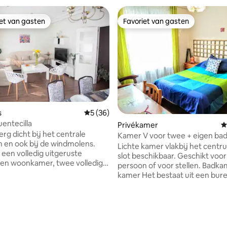
iet van gasten
Favoriet van gasten
iet van gasten
Favoriet van gasten
s
Gemiddelde beoordeling van 5 uit 5, 36 r
5 (36)
uentecilla
Privékamer
G
erg dicht bij het centrale
Kamer V voor twee + eigen ba
n en ook bij de windmolens.
Lichte kamer vlakbij het cent
 een volledig uitgeruste
slot beschikbaar. Geschikt voo
een woonkamer, twee volledige
persoon of voor stellen. Badka
, vier slaapkamers, een
kamer Het bestaat uit een bur
io en een grote garage.
een stoel. Eengezinswoning aa
w is ontworpen om een goede
veilige woonstraat. Gratis park
ieden, we hebben comfort en
dezelfde straat en privé thuis 
ezocht Gratis WIFI, en
fietsen en motorfietsen.
or 5 euro /nacht. Komt u
Buitenterrassen in het huis waa