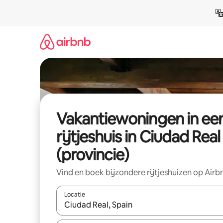
Ga
direct
naar
inhoud
Vakantiewoningen in ee
rijtjeshuis in Ciudad Real
(provincie)
Vind en boek bijzondere rijtjeshuizen op Airb
Locatie
Wanneer er suggesties beschikbaar zijn, maak je 