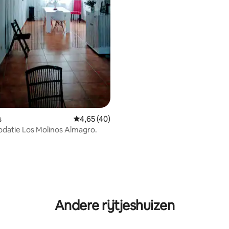
s
Gemiddelde beoordeling van 4,65 uit 5, 40 
4,65 (40)
atie Los Molinos Almagro.
Andere rijtjeshuizen