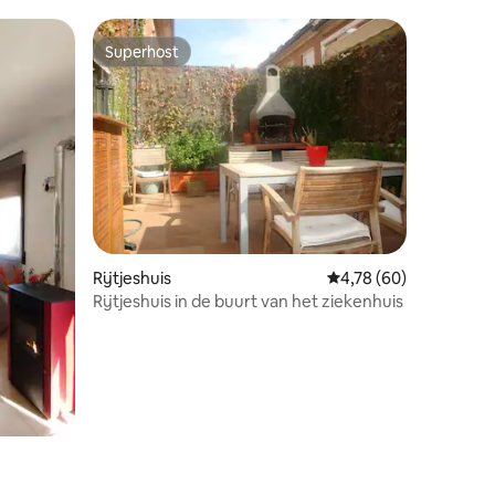
Superhost
Superhost
ecensies
Rijtjeshuis
Gemiddelde beoordelin
4,78 (60)
Rijtjeshuis in de buurt van het ziekenhuis