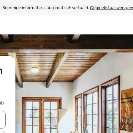
Sommige informatie is automatisch vertaald. 
Originele taal weerge
n
nb
een keuze met je de pijltjestoetsen omhoog en omlaag, óf door te tik