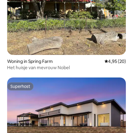
Woning in Spring Farm
Gemiddelde be
4,95 (20)
Het huisje van mevrouw Nobel
Superhost
Superhost