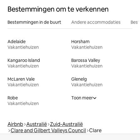
Bestemmingen om te verkennen
Bestemmingen in de buurt
Andere accommodaties
Best
Adelaide
Horsham
Vakantiehuizen
Vakantiehuizen
Kangaroo Island
Barossa Valley
Vakantiehuizen
Vakantiehuizen
McLaren Vale
Glenelg
Vakantiehuizen
Vakantiehuizen
Robe
Toon meer
Vakantiehuizen
Airbnb
Australië
Zuid-Australië
Clare and Gilbert Valleys Council
Clare