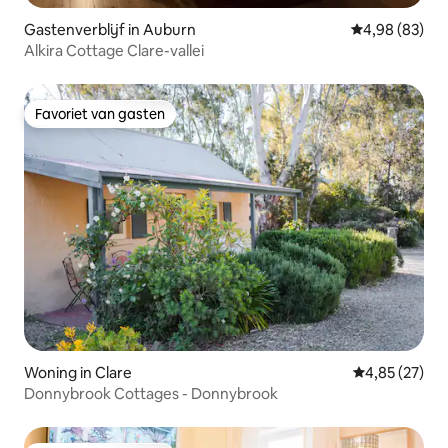
Gastenverblijf in Auburn
Gemiddelde be
4,98 (83)
Alkira Cottage Clare-vallei
Favoriet van gasten
Favoriet van gasten
Woning in Clare
Gemiddelde be
4,85 (27)
Donnybrook Cottages - Donnybrook