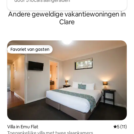
door 5 locals aangeraden
Andere geweldige vakantiewoningen in
Clare
Favoriet van gasten
Favoriet van gasten
Villa in Emu Flat
Gemiddeld
5 (11)
Toegankelijke villa met twee slaapkamers