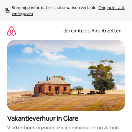
Ga
Sommige informatie is automatisch vertaald. 
Originele taal 
direct
weergeven
naar
inhoud
Je ruimte op Airbnb zetten
Vakantieverhuur in Clare
Vind en boek bijzondere accommodaties op Airbnb