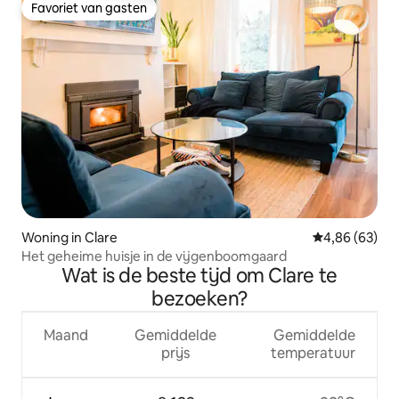
Favoriet van gasten
Favoriet van gasten
Woning in Clare
Gemiddelde be
4,86 (63)
Het geheime huisje in de vijgenboomgaard
Wat is de beste tijd om Clare te
bezoeken?
Maand
Gemiddelde
Gemiddelde
prijs
temperatuur