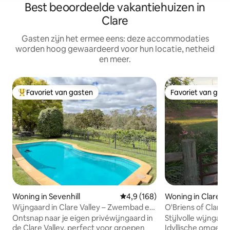
Best beoordeelde vakantiehuizen in
Clare
Gasten zijn het ermee eens: deze accommodaties
worden hoog gewaardeerd voor hun locatie, netheid
en meer.
Favoriet van gasten
Favoriet van gas
Topfavoriet van gasten
Favoriet van gas
Woning in Sevenhill
Gemiddelde beoordeling van 4,9
4,9 (168)
Woning in Clare
Wijngaard in Clare Valley – Zwembad en
O'Briens of Clare –
wijnmakerijen op loopafstand
op wijngaard | vuu
Ontsnap naar je eigen privéwijngaard in
Stijlvolle wijnga
de Clare Valley, perfect voor groepen
Idyllische omgevi