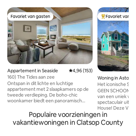
Favoriet van gasten
Favoriet van g
Favoriet van gasten
Topfavoriet van 
Appartement in Seaside
Gemiddelde beoordeling van 4,96
4,96 (153)
160) The Tides aan zee
Woning in Astoria
Ontspan in dit lichte en luchtige
Het iconische Shor
appartement met 2 slaapkamers op de
GEEN SCHOONMA
tweede verdieping. De boho-chic
van een uniek verb
woonkamer biedt een panoramisch
spectaculair uitzic
uitzicht op de oceaan, een elektrische
House! Deze Victo
open haard en gewelfde plafonds.
Populaire voorzieningen in
gebouwd in 1882 en
Volledige keuken voor het bereiden van
'Short Circuit' uit 
vakantiewoningen in Clatsop County
maaltijden en een grote eettafel voor
moderne voorzieningen. Gas
spelletjesavonden. Slaapkamer 1 heeft
slechts enkele mi
een kingsize bed met Sleep Number-