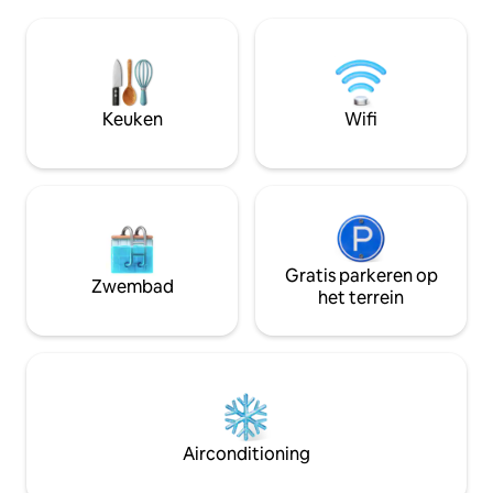
centrum van Astor
matras voor je perfecte stevigheid;
eindje rijden van 
Slaapkamer 2 beschikt over queensize
kustattracties. De
stapelbedden en een peek-a-boo
beste uitzichten in
uitzicht op de oceaan. Wandel over het
Megler-brug en d
strand, zwem in het zwembad, loop naar
van de Stille Oceaa
Keuken
Wifi
winkels en restaurants of geniet
binnen houdt, is va
gewoon van onze glorieuze
slaapkamerraam he
zonsondergangen.
beschikbaar.
Gratis parkeren op
Zwembad
het terrein
Airconditioning