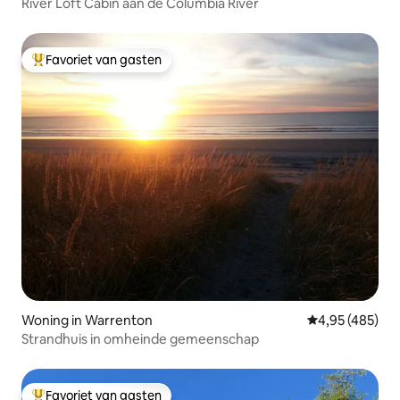
River Loft Cabin aan de Columbia River
Favoriet van gasten
Topfavoriet van gasten
Woning in Warrenton
Gemiddelde beo
4,95 (485)
Strandhuis in omheinde gemeenschap
Favoriet van gasten