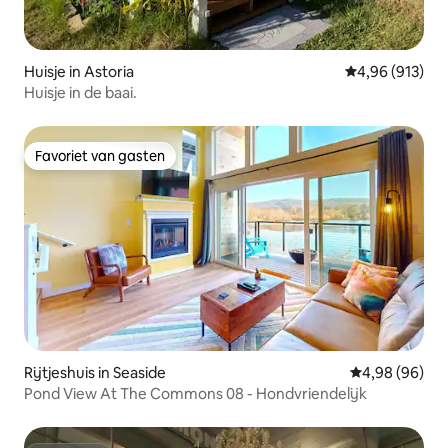
Huisje in Astoria
Gemiddelde beo
4,96 (913)
Huisje in de baai.
Favoriet van gasten
Favoriet van gasten
Rijtjeshuis in Seaside
Gemiddelde be
4,98 (96)
Pond View At The Commons 08 - Hondvriendelijk