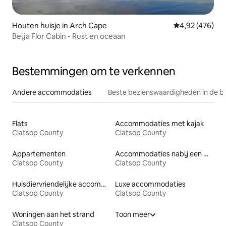
Houten huisje in Arch Cape
Gemiddelde beo
4,92 (476)
Beija Flor Cabin - Rust en oceaan
Bestemmingen om te verkennen
Andere accommodaties
Beste bezienswaardigheden in de b
Flats
Accommodaties met kajak
Clatsop County
Clatsop County
Appartementen
Accommodaties nabij een meer
Clatsop County
Clatsop County
Huisdiervriendelijke accommodaties
Luxe accommodaties
Clatsop County
Clatsop County
Woningen aan het strand
Toon meer
Clatsop County