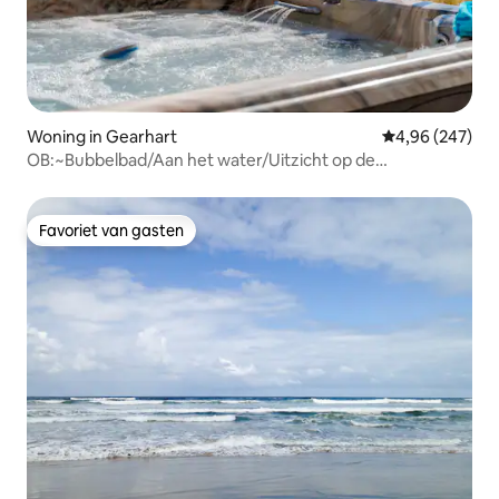
Woning in Gearhart
Gemiddelde beo
4,96 (247)
OB:~Bubbelbad/Aan het water/Uitzicht op de
oceaan/Mt/Uitzicht op de rivier~Hond
Favoriet van gasten
Favoriet van gasten