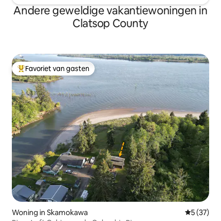
Andere geweldige vakantiewoningen in
Clatsop County
Favoriet van gasten
Topfavoriet van gasten
Woning in Skamokawa
Gemiddelde
5 (37)