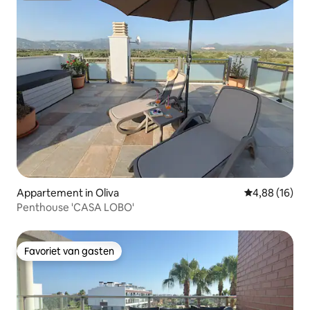
Appartement in Oliva
Gemiddelde be
4,88 (16)
Penthouse 'CASA LOBO'
Favoriet van gasten
Favoriet van gasten