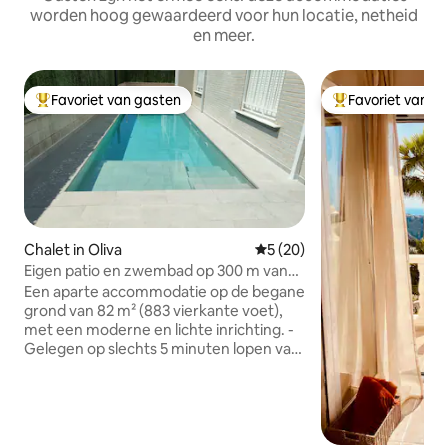
worden hoog gewaardeerd voor hun locatie, netheid
en meer.
Favoriet van gasten
Favoriet van g
Topfavoriet van gasten
Topfavoriet van 
Chalet in Oliva
Gemiddelde beoordeling van 
5 (20)
Eigen patio en zwembad op 300 m van
het strand
Een aparte accommodatie op de begane
grond van 82 m² (883 vierkante voet),
met een moderne en lichte inrichting. -
Gelegen op slechts 5 minuten lopen van
het ongerepte strand van Rabdells. -
Modern zwembad met ligweide en
buitendouche (alleen gedeeld met de
eigenaren en afgezet met een hek). -
Eigen terras van 40 m² met tafel en