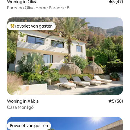
Woning in Oliva
Gemiddelde
5 (47)
Pareado Oliva Home Paradise B
Favoriet van gasten
Topfavoriet van gasten
Woning in Xàbia
Gemiddelde
5 (50)
Casa Montgó
Favoriet van gasten
Favoriet van gasten