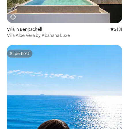
Villa in Benitachell
Gemiddeld
5 (3)
Villa Aloe Vera by Abahana Luxe
Superhost
Superhost