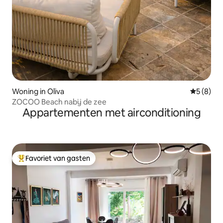
Woning in Oliva
Gemiddeld
5 (8)
ZOCOO Beach nabij de zee
Appartementen met airconditioning
Favoriet van gasten
Topfavoriet van gasten