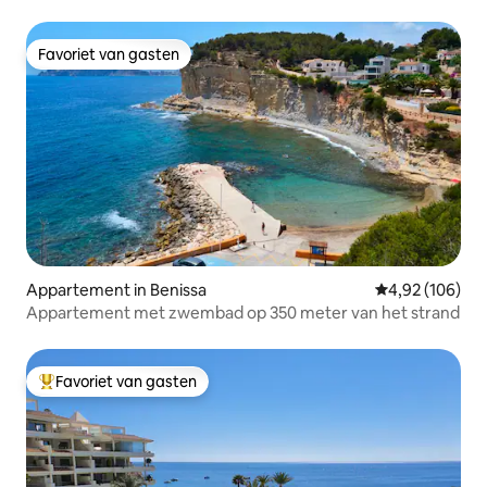
plek!
Favoriet van gasten
Favoriet van gasten
Appartement in Benissa
Gemiddelde beo
4,92 (106)
Appartement met zwembad op 350 meter van het strand
Favoriet van gasten
Topfavoriet van gasten