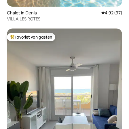
Chalet in Denia
Gemiddelde be
4,92 (97)
VILLA LES ROTES
Favoriet van gasten
Topfavoriet van gasten