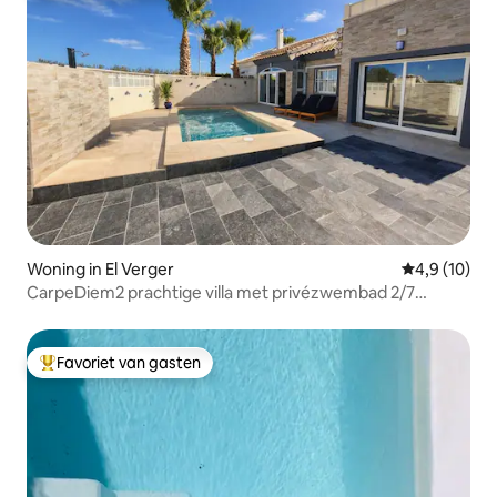
Woning in El Verger
Gemiddelde b
4,9 (10)
CarpeDiem2 prachtige villa met privézwembad 2/7
gasten
Favoriet van gasten
Topfavoriet van gasten