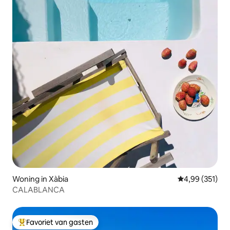
Woning in Xàbia
Gemiddelde beo
4,99 (351)
CALABLANCA
Favoriet van gasten
Topfavoriet van gasten