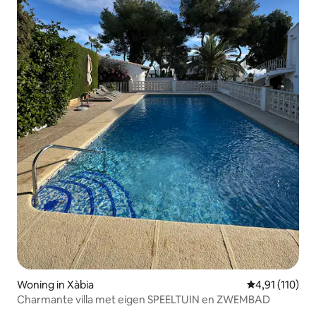
Woning in Xàbia
Gemiddelde beo
4,91 (110)
Charmante villa met eigen SPEELTUIN en ZWEMBAD