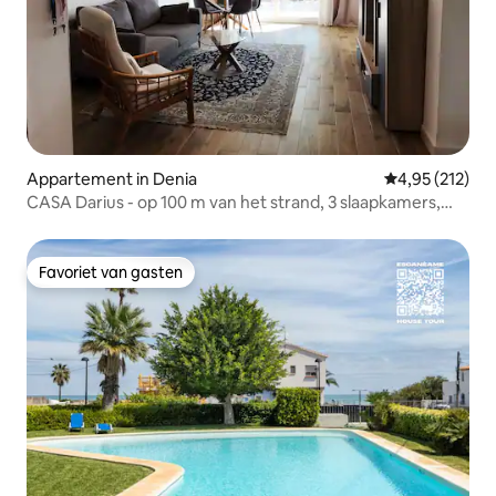
Appartement in Denia
Gemiddelde beo
4,95 (212)
CASA Darius - op 100 m van het strand, 3 slaapkamers,
airconditioning
Favoriet van gasten
Favoriet van gasten