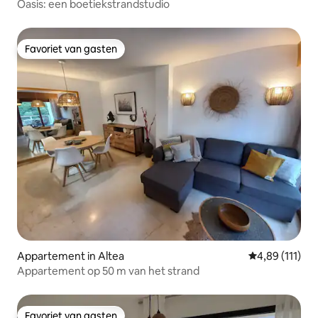
Oasis: een boetiekstrandstudio
Favoriet van gasten
Favoriet van gasten
Appartement in Altea
Gemiddelde beo
4,89 (111)
Appartement op 50 m van het strand
Favoriet van gasten