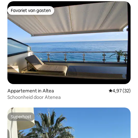
Favoriet van gasten
Favoriet van gasten
Appartement in Altea
Gemiddelde be
4,97 (32)
Schoonheid door Atenea
Superhost
Superhost