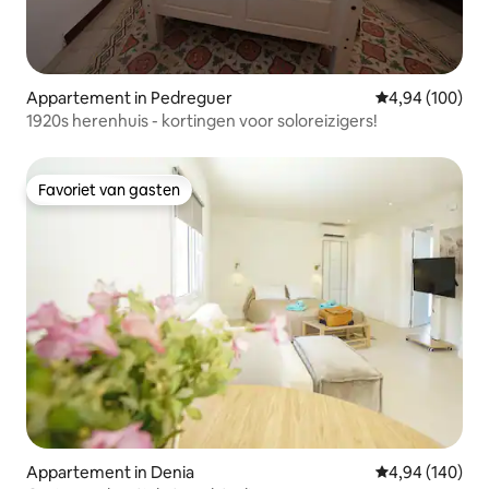
Appartement in Pedreguer
Gemiddelde beo
4,94 (100)
1920s herenhuis - kortingen voor soloreizigers!
Favoriet van gasten
Favoriet van gasten
Appartement in Denia
Gemiddelde beo
4,94 (140)