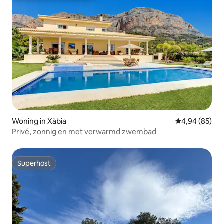
Woning in Xàbia
Gemiddelde be
4,94 (85)
Privé, zonnig en met verwarmd zwembad
Superhost
Superhost