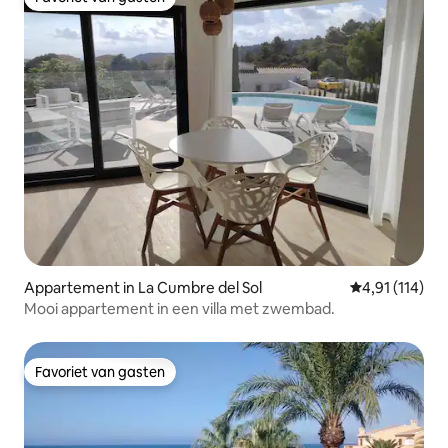
Favoriet van gasten
Appartement in La Cumbre del Sol
Gemiddelde beo
4,91 (114)
Mooi appartement in een villa met zwembad.
Favoriet van gasten
Favoriet van gasten