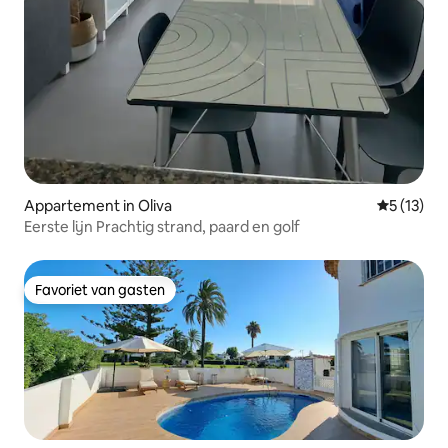
Appartement in Oliva
Gemiddelde
5 (13)
Eerste lijn Prachtig strand, paard en golf
Favoriet van gasten
Favoriet van gasten