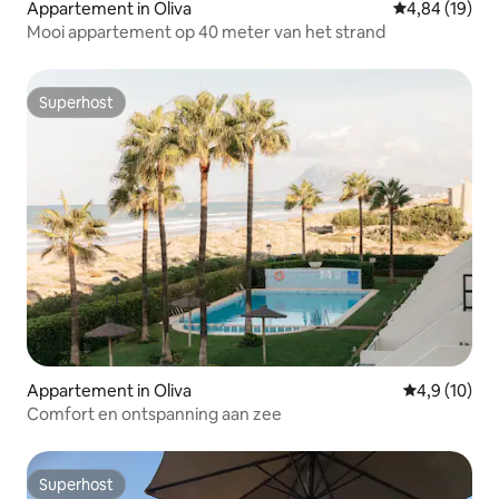
Appartement in Oliva
Gemiddelde be
4,84 (19)
Mooi appartement op 40 meter van het strand
Superhost
Superhost
Appartement in Oliva
Gemiddelde b
4,9 (10)
Comfort en ontspanning aan zee
Superhost
Superhost