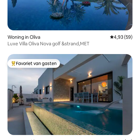
Woning in Oliva
Gemiddelde be
4,93 (59)
Luxe Villa Oliva Nova golf &strand,MET
Favoriet van gasten
Topfavoriet van gasten