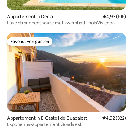
Appartement in Denia
Gemiddelde beo
4,93 (105)
Luxe strandpenthouse met zwembad - holaVivienda
Favoriet van gasten
Favoriet van gasten
Appartement in El Castell de Guadalest
Gemiddelde beo
4,92 (322)
Exponentia-appartement Guadalest