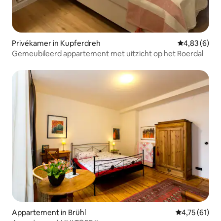
Privékamer in Kupferdreh
Gemiddelde b
4,83 (6)
Gemeubileerd appartement met uitzicht op het Roerdal
Appartement in Brühl
Gemiddelde be
4,75 (61)