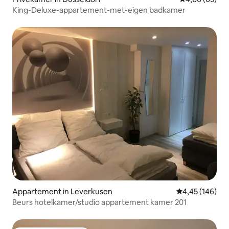
King-Deluxe-appartement-met-eigen badkamer
Appartement in Leverkusen
Gemiddelde beo
4,45 (146)
Beurs hotelkamer/studio appartement kamer 201