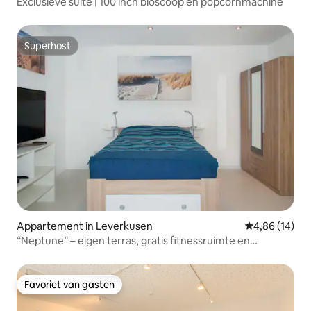
Exclusieve suite | 100 inch bioscoop en popcornmachine
Superhost
Superhost
Appartement in Leverkusen
Gemiddelde be
4,86 (14)
“Neptune” – eigen terras, gratis fitnessruimte en
parkeerplaats
Favoriet van gasten
Favoriet van gasten