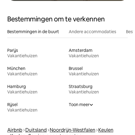
Bestemmingen om te verkennen
Bestemmingen in de buurt
Andere accommodaties
Best
Parijs
Amsterdam
Vakantiehuizen
Vakantiehuizen
München
Brussel
Vakantiehuizen
Vakantiehuizen
Hamburg
Straatsburg
Vakantiehuizen
Vakantiehuizen
Rijsel
Toon meer
Vakantiehuizen
Airbnb
Duitsland
Noordrijn-Westfalen
Keulen