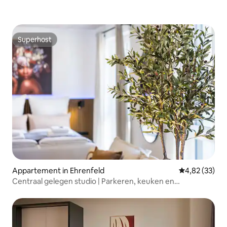
Superhost
Superhost
Appartement in Ehrenfeld
Gemiddelde be
4,82 (33)
Centraal gelegen studio | Parkeren, keuken en
koffiezetapparaat