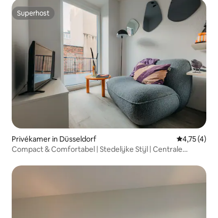
Superhost
Superhost
Privékamer in Düsseldorf
Gemiddelde b
4,75 (4)
Compact & Comfortabel | Stedelijke Stijl | Centrale
Locatie