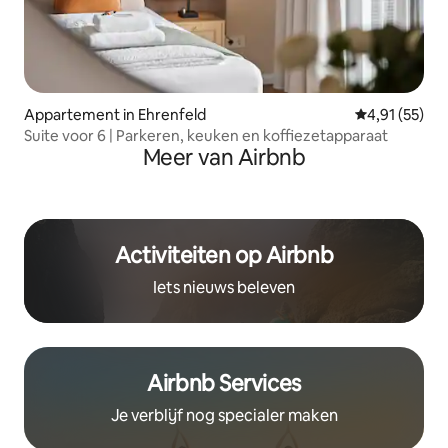
Appartement in Ehrenfeld
Gemiddelde be
4,91 (55)
Suite voor 6 | Parkeren, keuken en koffiezetapparaat
Meer van Airbnb
Activiteiten op Airbnb
Iets nieuws beleven
Airbnb Services
Je verblijf nog specialer maken