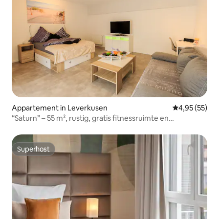
Appartement in Leverkusen
Gemiddelde be
4,95 (55)
“Saturn” – 55 m², rustig, gratis fitnessruimte en
parkeergelegenheid
Superhost
Superhost