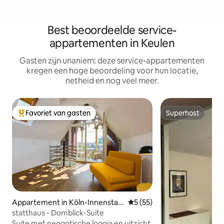
Best beoordeelde service-
appartementen in Keulen
Gasten zijn unaniem: deze service-appartementen
kregen een hoge beoordeling voor hun locatie,
netheid en nog veel meer.
Favoriet van gasten
Superhost
Topfavoriet van gasten
Superhost
Appartement in Köln-Innenstad
Gemiddelde beoordeling van 
5 (55)
t
statthaus - Domblick-Suite
Suite met neogotische loggia en uitzicht