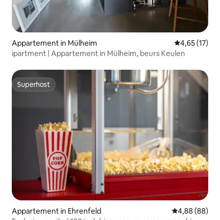
Appartement in Mülheim
Gemiddelde be
4,65 (17)
ipartment | Appartement in Mülheim, beurs Keulen
Superhost
Superhost
Appartement in Ehrenfeld
Gemiddelde be
4,88 (88)