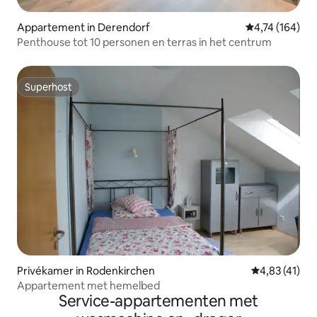
Appartement in Derendorf
Gemiddelde beo
4,74 (164)
Penthouse tot 10 personen en terras in het centrum
Superhost
Superhost
Privékamer in Rodenkirchen
Gemiddelde be
4,83 (41)
Appartement met hemelbed
Service-appartementen met