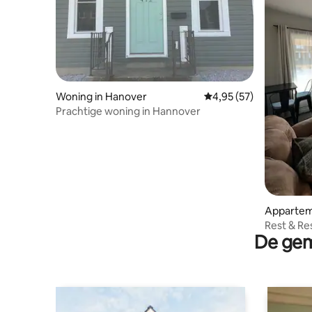
Woning in Hanover
Gemiddelde beoordeling
4,95 (57)
Prachtige woning in Hannover
Appartem
Rest & Re
De gem