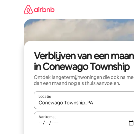
Ga
direct
naar
inhoud
Verblijven van een maa
in Conewago Township
Ontdek langetermijnwoningen die ook na me
dan een maand nog als thuis aanvoelen.
Locatie
Wanneer er suggesties beschikbaar zijn, maak je 
Aankomst