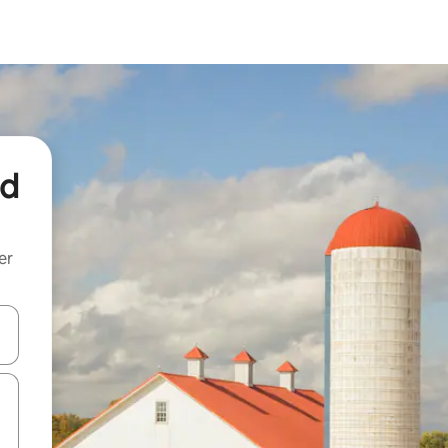
nd
er
een keuze met je de pijltjestoetsen omhoog en omlaag, óf door te tik