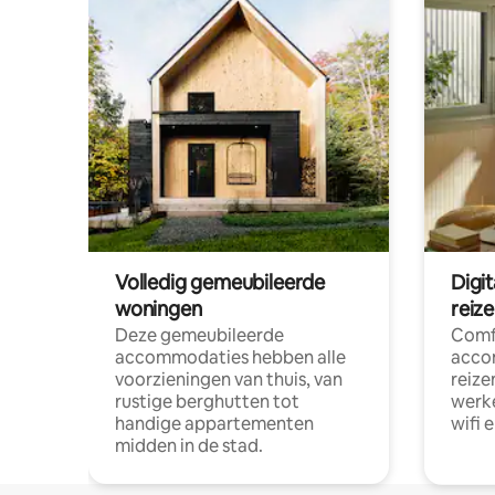
Volledig gemeubileerde
Digi
woningen
reiz
Deze gemeubileerde
Comf
accommodaties hebben alle
acco
voorzieningen van thuis, van
reize
rustige berghutten tot
werke
handige appartementen
wifi 
midden in de stad.