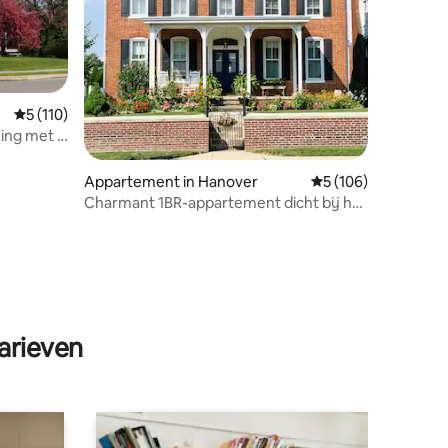
Gemiddelde beoordeling van 5 uit 5, 110 recensies
5 (110)
ing met 3
ettysburg
Appartement in Hanover
Gemiddelde beoordel
5 (106)
Charmant 1BR-appartement dicht bij het
stadsplein
ecensies
arieven