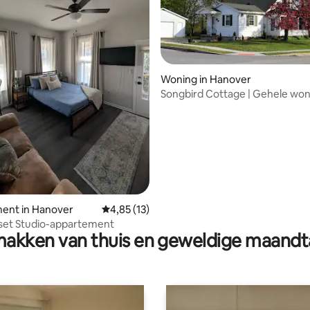
Woning in Hanover
Songbird Cottage | Gehele won
 van 4,95 uit 5, 57 recensies
slaapkamers in de buurt van G
ent in Hanover
Gemiddelde beoordeling van 4,85 uit 5, 13 r
4,85 (13)
set Studio-appartement
akken van thuis en geweldige maandt