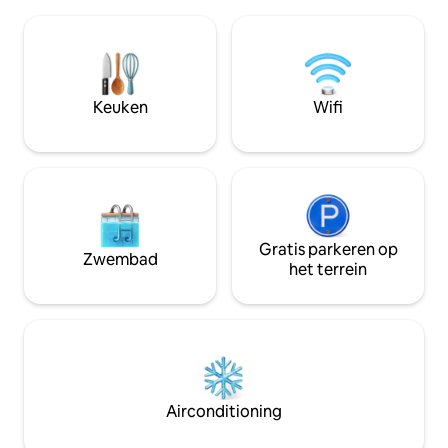
elektrische koekenpan. In e
boek. Geschikt voor maximaal 6
woonwijk, op een k
personen. Het meest geschikt voor
de stad en op loop
koppels en volwassenen. Vanwege de
en een koffietent 
natuurlijke bosrijke omgeving, de beek,
onze straat. Inc
het oneffen terrein en het houtvuur is
NA 14.00 uur, sleut
Keuken
Wifi
het niet geschikt voor kinderen onder
(je mag zo laat kom
de 12 jaar.
ons een bericht –
zijn welkom😊
Gratis parkeren op
Zwembad
het terrein
Airconditioning