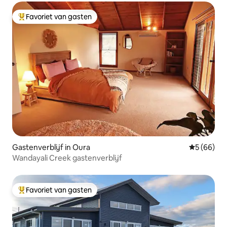
Favoriet van gasten
Topfavoriet van gasten
Gastenverblijf in Oura
Gemiddelde
5 (66)
Wandayali Creek gastenverblijf
Favoriet van gasten
Topfavoriet van gasten