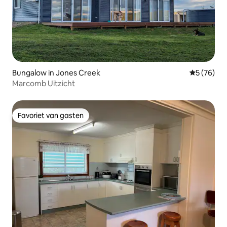
Bungalow in Jones Creek
Gemiddelde
5 (76)
Marcomb Uitzicht
Favoriet van gasten
Favoriet van gasten