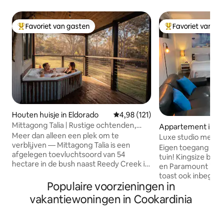
Favoriet van gasten
Favoriet van g
Topfavoriet van gasten
Topfavoriet van 
Houten huisje in Eldorado
Gemiddelde beoordeling van 4,98
4,98 (121)
Mittagong Talia | Rustige ochtenden,
Appartement in Kil
sterrennachten
Meer dan alleen een plek om te
Luxe studio met e
verblijven — Mittagong Talia is een
Eigen toegang en 
afgelegen toevluchtsoord van 54
tuin! Kingsize bed
hectare in de bush naast Reedy Creek in
en Paramount inbe
Chiltern-Mt Pilot National Park, op 30
toast ook inbegre
minuten van Beechworth, ontworpen
Populaire voorzieningen in
Huisdiervriendeli
om je te helpen tot rust te komen.
Wasmachine en dr
vakantiewoningen in Cookardinia
Geniet van het buitenbad, geniet van de
Keukenfaciliteite
stilte van de bush en ontspan bij het
elektrische kookpl
haardvuur met een bordspel of een