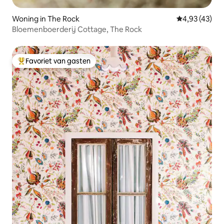
Woning in The Rock
Gemiddelde be
4,93 (43)
Bloemenboerderij Cottage, The Rock
Favoriet van gasten
Topfavoriet van gasten