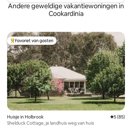
Andere geweldige vakantiewoningen in
Cookardinia
Favoriet van gasten
Topfavoriet van gasten
Huisje in Holbrook
Gemiddelde
5 (85)
Shelduck Cottage, je landhuis weg van huis