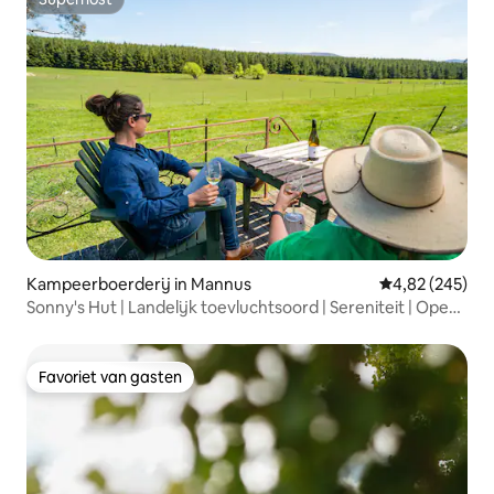
Superhost
Kampeerboerderij in Mannus
Gemiddelde beo
4,82 (245)
Sonny's Hut | Landelijk toevluchtsoord | Sereniteit | Open
haard
Favoriet van gasten
Favoriet van gasten