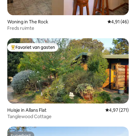
Woning in The Rock
Gemiddelde be
4,91 (46)
Freds ruimte
Favoriet van gasten
Topfavoriet van gasten
Huisje in Allans Flat
Gemiddelde beo
4,97 (271)
Tanglewood Cottage
Superhost