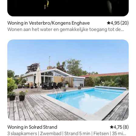
Woning in Vesterbro/Kongens Enghave
Gemiddelde be
4,95 (20)
Wonen aan het water en gemakkelijke toegang tot de
stad
Woning in Solrød Strand
Gemiddelde b
4,75 (8)
3 slaapkamers | Zwembad | Strand 5 min | Fietsen | 35 min