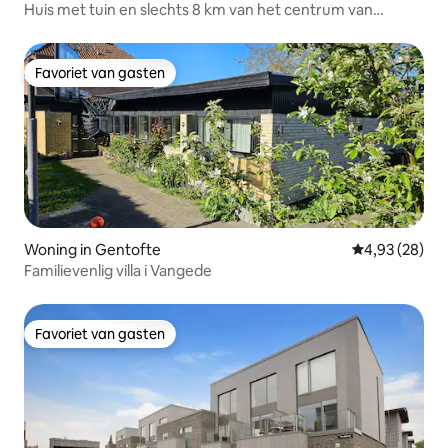
Huis met tuin en slechts 8 km van het centrum van
Kopenhagen
Favoriet van gasten
Favoriet van gasten
Woning in Gentofte
Gemiddelde be
4,93 (28)
Familievenlig villa i Vangede
Favoriet van gasten
Favoriet van gasten