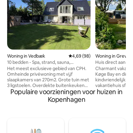
Woning in Vedbæk
Gemiddelde beoordeling van 4,6
4,69 (98)
Woning in Greve
10 bedden - Spa, strand, sauna,
Huis direct aan het
fitnessruimte, schuilplaats - luxe
trein en winkels
Het meest exclusieve gebied van CPH.
Charmant vakantie
Omheinde privéwoning met vijf
Køge Bay en direc
slaapkamers van 270m2. Grote tuin met
kindvriendelijk zandstra
3 ligstoelen. Overdekte buitenkeuken
vakantiehuis sfeer 
Populaire voorzieningen voor huizen in
met grill en kachels. Groot terras met
buiten op het gro
spa, koudwaterbassin en buitendouche.
tuinmeubilair. Perf
Kopenhagen
Bijlage met sauna en fitnessruimte. 5
het bruisende sta
fietsen, 2 kajaks, 2 paddleboards, 300 m
Kopenhagen wilt 
naar privéstrand en steiger om te
tegelijkertijd toe
zwemmen. 500 m naar bos. Openbare
rust en natuur. Bi
stranden, winkels, 2 jachthavens, +15
S-treinstation, su
restaurants binnen 2 km. Gratis
restaurants. Het h