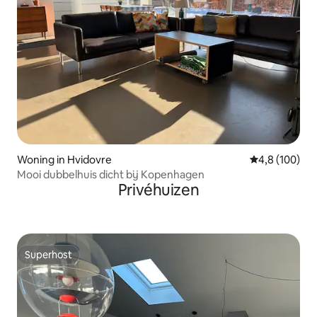
Woning in Hvidovre
Gemiddelde be
4,8 (100)
Mooi dubbelhuis dicht bij Kopenhagen
Privéhuizen
Superhost
Superhost