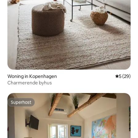
Woning in Kopenhagen
Gemiddelde
5 (29)
Charmerende byhus
Superhost
Superhost