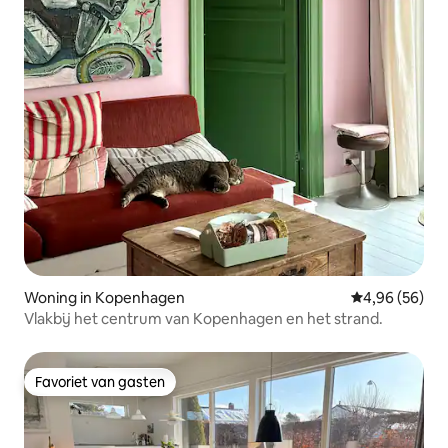
Woning in Kopenhagen
Gemiddelde be
4,96 (56)
Vlakbij het centrum van Kopenhagen en het strand.
Favoriet van gasten
Favoriet van gasten