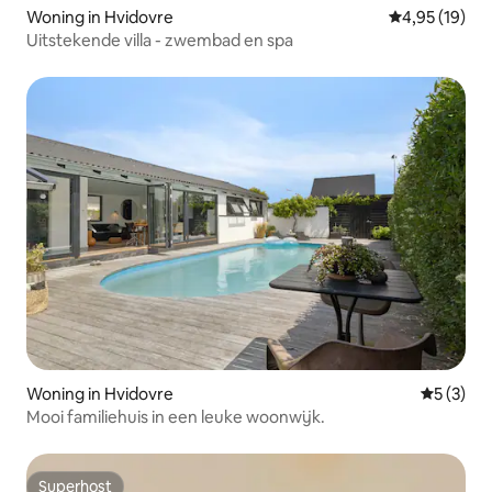
Woning in Hvidovre
Gemiddelde be
4,95 (19)
Uitstekende villa - zwembad en spa
Woning in Hvidovre
Gemiddeld
5 (3)
Mooi familiehuis in een leuke woonwijk.
Superhost