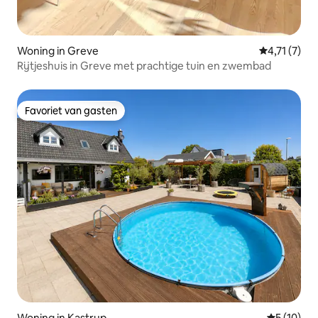
Woning in Greve
Gemiddelde 
4,71 (7)
Rijtjeshuis in Greve met prachtige tuin en zwembad
Favoriet van gasten
Favoriet van gasten
Woning in Kastrup
Gemiddelde
5 (10)