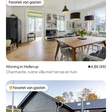
Favoriet van gasten
Favoriet van gasten
Woning in Hellerup
Gemiddelde be
4,86 (49)
Charmante, ruime villa met terras en tuin
Favoriet van gasten
Topfavoriet van gasten