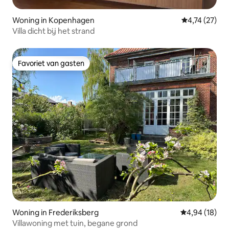
Woning in Kopenhagen
Gemiddelde be
4,74 (27)
Villa dicht bij het strand
Favoriet van gasten
Favoriet van gasten
Woning in Frederiksberg
Gemiddelde be
4,94 (18)
Villawoning met tuin, begane grond