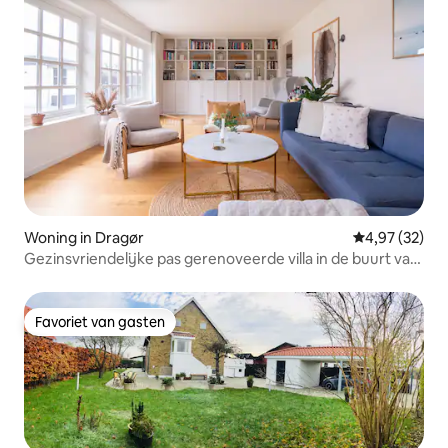
Woning in Dragør
Gemiddelde be
4,97 (32)
Gezinsvriendelijke pas gerenoveerde villa in de buurt van
Kopenhagen
Favoriet van gasten
Favoriet van gasten