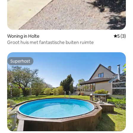
Woning in Holte
Gemiddeld
5 (3)
Groot huis met fantastische buiten ruimte
Superhost
Superhost