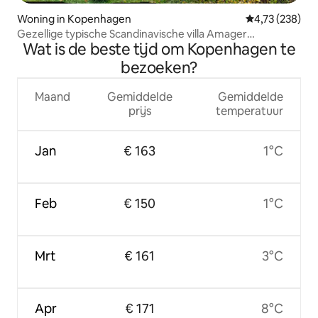
Woning in Kopenhagen
Gemiddelde beo
4,73 (238)
Gezellige typische Scandinavische villa Amager
Wat is de beste tijd om Kopenhagen te
Kopenhagen
bezoeken?
Maand
Gemiddelde
Gemiddelde
prijs
temperatuur
Jan
€ 163
1°C
Feb
€ 150
1°C
Mrt
€ 161
3°C
Apr
€ 171
8°C