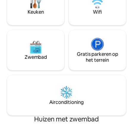
parkeren voor 3 auto's. 1,5 km naar
voor excursies me
treinstation. 20 min naar centrum.
centrum van Kope
Keuken
Wifi
Boule, crocket, trampoline, tafeltennis,
Køge en de lucht
schuilplaats.
Kopenhagen.
Gratis parkeren op
Zwembad
het terrein
Airconditioning
Huizen met zwembad