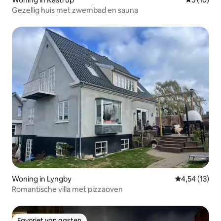
Gezellig huis met zwembad en sauna
Woning in Lyngby
Gemiddelde be
4,54 (13)
Romantische villa met pizzaoven
Favoriet van gasten