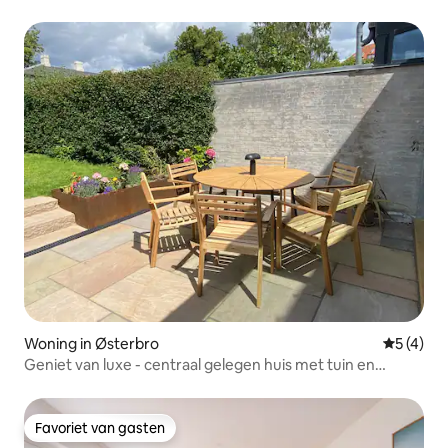
Woning in Østerbro
Gemiddeld
5 (4)
Geniet van luxe - centraal gelegen huis met tuin en
barbecue
Favoriet van gasten
Favoriet van gasten