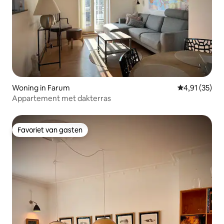
Woning in Farum
Gemiddelde be
4,91 (35)
Appartement met dakterras
Favoriet van gasten
Favoriet van gasten