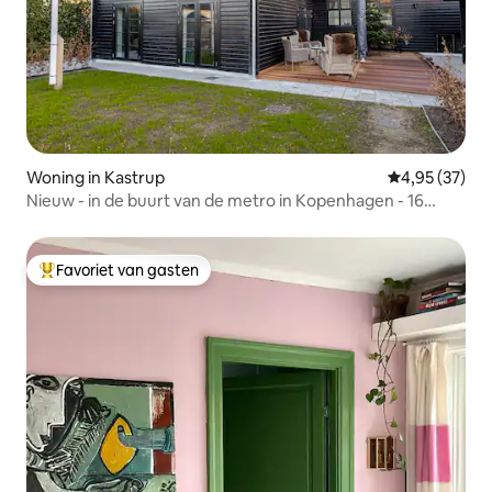
Woning in Kastrup
Gemiddelde be
4,95 (37)
Nieuw - in de buurt van de metro in Kopenhagen - 16
slaapplaatsen
Favoriet van gasten
Topfavoriet van gasten