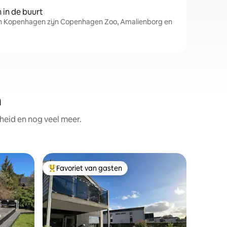
in de buurt
in Kopenhagen zijn Copenhagen Zoo, Amalienborg en
n
heid en nog veel meer.
Villa
Favoriet van gasten
Superho
Topfavoriet van gasten
Superho
Moderne e
en Kope
Deze won
afgelegen
dicht bij
de mooie 
van dit h