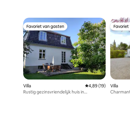
Favoriet van gasten
Favoriet
Favoriet van gasten
Favoriet
Villa
Gemiddelde beoordeling
4,89 (19)
Villa
Rustig gezinsvriendelijk huis in
Charmant
Kopenhagen
minuten n