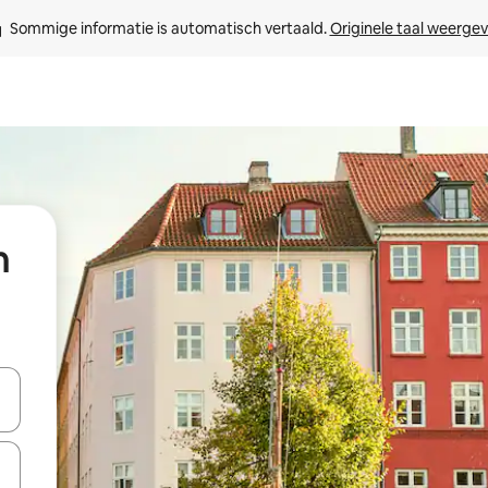
Sommige informatie is automatisch vertaald. 
Originele taal weerge
n
een keuze met je de pijltjestoetsen omhoog en omlaag, óf door te tik