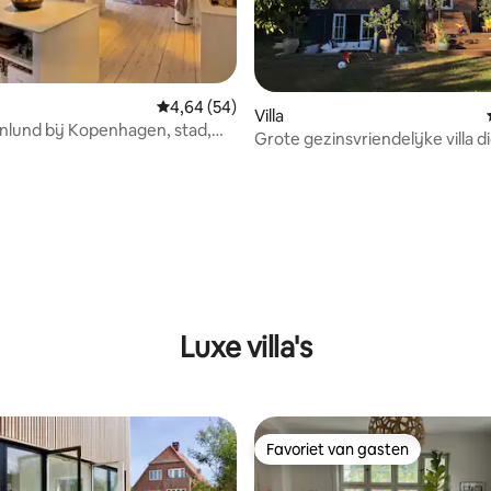
Gemiddelde beoordeling van 4,64 uit 5, 54 r
4,64 (54)
Villa
nlund bij Kopenhagen, stad,
Grote gezinsvriendelijke villa di
 parken
Kopenhagen
g van 4,95 uit 5, 19 recensies
Luxe villa's
Favoriet van gasten
Favoriet van gasten