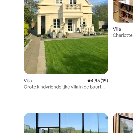
Villa
Charlotte
strand en
Villa
Gemiddelde beoordelin
4,95 (19)
Grote kindvriendelijke villa in de buurt
van Kopenhagen