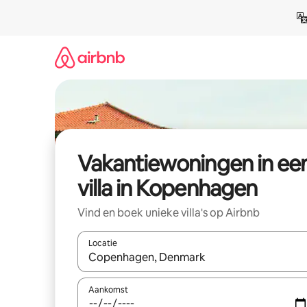
Ga
direct
naar
inhoud
Vakantiewoningen in ee
villa in Kopenhagen
Vind en boek unieke villa's op Airbnb
Locatie
Wanneer er suggesties beschikbaar zijn, maak je 
Aankomst