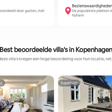
Bezienswaardigheden 
oordeeld door gasten, met
De populairste plekken 
Nyhavn
Best beoordeelde villa's in Kopenhage
deze villa's kregen een hoge beoordeling voor hun locatie, net
st
Superhost
st
Superhost