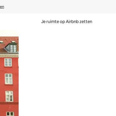
ven
Je ruimte op Airbnb zetten
ken of swipen.