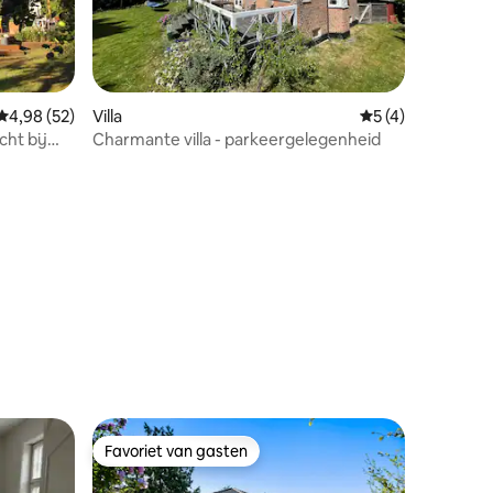
ecensies
Gemiddelde beoordeling van 4,98 uit 5, 52 recensies
4,98 (52)
Villa
Gemiddelde beoord
5 (4)
cht bij
Charmante villa - parkeergelegenheid
Favoriet van gasten
Favoriet van gasten