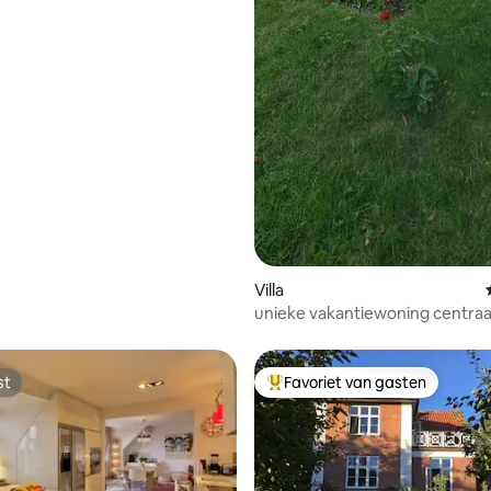
Villa
unieke vakantiewoning centraa
in de stad.
st
Favoriet van gasten
st
Topfavoriet van gasten