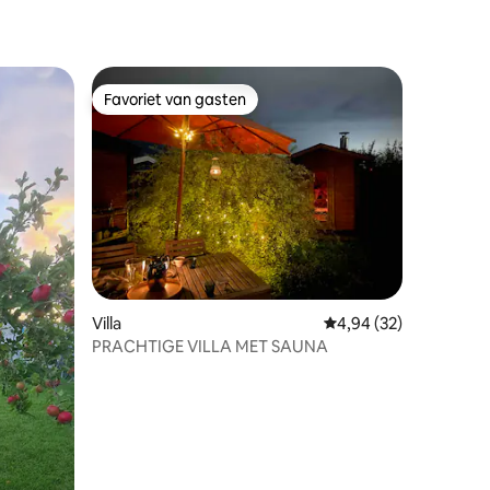
Favoriet van gasten
Favoriet van gasten
recensies
Villa
Gemiddelde beoordelin
4,94 (32)
PRACHTIGE VILLA MET SAUNA