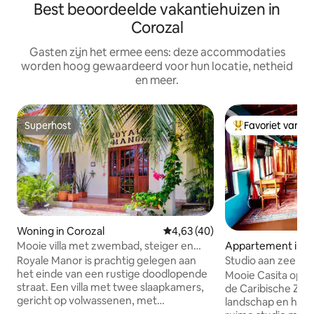
Best beoordeelde vakantiehuizen in
Corozal
Gasten zijn het ermee eens: deze accommodaties
worden hoog gewaardeerd voor hun locatie, netheid
en meer.
Superhost
Favoriet van g
Superhost
Topfavoriet van 
Woning in Corozal
Gemiddelde beoordeling van 4,6
4,63 (40)
Mooie villa met zwembad, steiger en
Appartement in S
uitzicht op de oceaan en het kanaal
Royale Manor is prachtig gelegen aan
Studio aan zee pri
het einde van een rustige doodlopende
Mooie Casita op he
straat. Een villa met twee slaapkamers,
de Caribische Zee
gericht op volwassenen, met
landschap en het zwemba
airconditioning voor volwassenen en