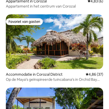
Appartement in Corozal
Gemiddelde b
4,83 (6)
Appartement in het centrum van Corozal
Favoriet van gasten
Favoriet van gasten
Accommodatie in Corozal District
Gemiddelde be
4,86 (37)
Op de Maya's geïnspireerde tuincabana's in Orchid Bay
Resort