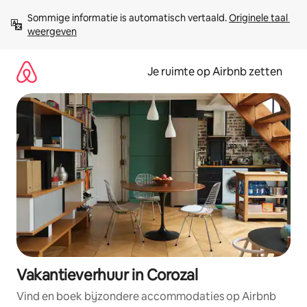
Ga
Sommige informatie is automatisch vertaald. 
Originele taal 
direct
weergeven
naar
inhoud
Je ruimte op Airbnb zetten
Vakantieverhuur in Corozal
Vind en boek bijzondere accommodaties op Airbnb