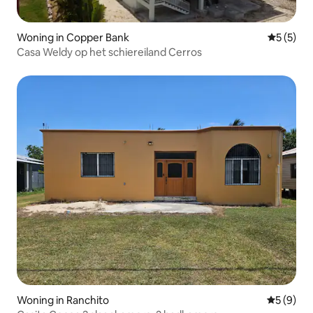
Woning in Copper Bank
Gemiddeld
5 (5)
Casa Weldy op het schiereiland Cerros
Woning in Ranchito
Gemiddeld
5 (9)