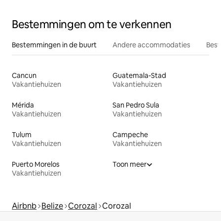
Bestemmingen om te verkennen
Bestemmingen in de buurt
Andere accommodaties
Best
Cancun
Guatemala-Stad
Vakantiehuizen
Vakantiehuizen
Mérida
San Pedro Sula
Vakantiehuizen
Vakantiehuizen
Tulum
Campeche
Vakantiehuizen
Vakantiehuizen
Puerto Morelos
Toon meer
Vakantiehuizen
Airbnb
Belize
Corozal
Corozal