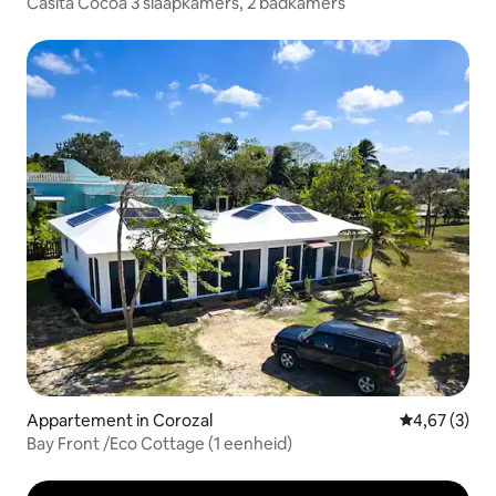
Casita Cocoa 3 slaapkamers, 2 badkamers
Appartement in Corozal
Gemiddelde b
4,67 (3)
Bay Front /Eco Cottage (1 eenheid)