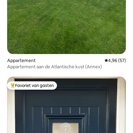
Appartement
Gemiddelde be
4,96 (57)
Appartement aan de Atlantische kust (Annex)
Favoriet van gasten
Topfavoriet van gasten