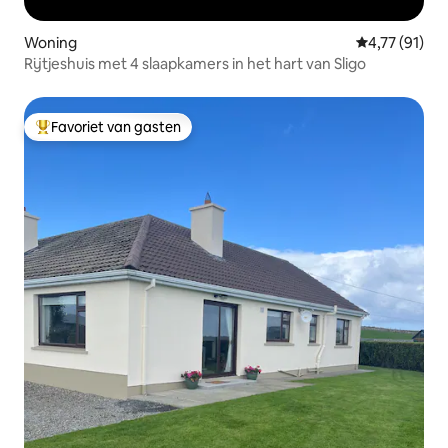
Woning
Gemiddelde be
4,77 (91)
Rijtjeshuis met 4 slaapkamers in het hart van Sligo
Favoriet van gasten
Topfavoriet van gasten