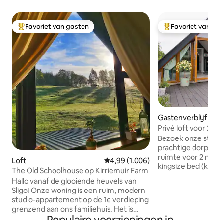
Favoriet van gasten
Favoriet van g
Topfavoriet van gasten
Topfavoriet van 
Gastenverblijf
Privé loft voor 2 
ingang
Bezoek onze stijlvo
prachtige dorp Ro
ruimte voor 2 met
Loft
Gemiddelde beoordeling van 4,99 u
4,99 (1.006)
kingsize bed (kan
The Old Schoolhouse op Kirriemuir Farm
verzoek worden o
Hallo vanaf de glooiende heuvels van
singles) & en-sui
Sligo! Onze woning is een ruim, modern
kitchenette/woon
studio-appartement op de 1e verdieping
je eigen grote ter
grenzend aan ons familiehuis. Het is
5 minuten lopen va
Populaire voorzieningen in
volledig ingericht naar een hoge