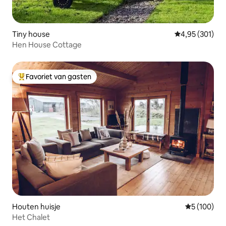
Tiny house
Gemiddelde beo
4,95 (301)
Hen House Cottage
Favoriet van gasten
Topfavoriet van gasten
Houten huisje
Gemiddelde 
5 (100)
Het Chalet