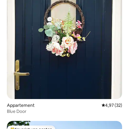
Appartement
Gemiddelde be
4,97 (32)
Blue Door