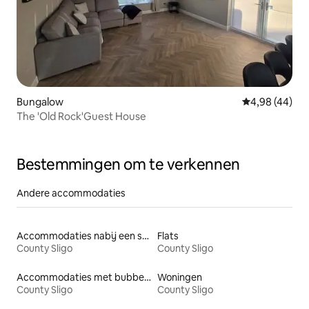
Bungalow
Gemiddelde be
4,98 (44)
The 'Old Rock'Guest House
Bestemmingen om te verkennen
Andere accommodaties
Accommodaties nabij een strand
Flats
County Sligo
County Sligo
Accommodaties met bubbelbad
Woningen
County Sligo
County Sligo