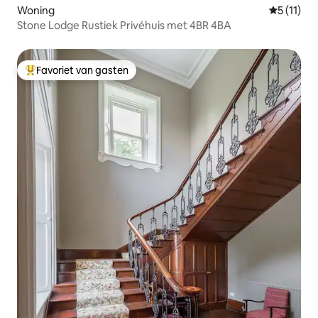
Woning
Gemiddeld
5 (11)
Stone Lodge Rustiek Privéhuis met 4BR 4BA
Favoriet van gasten
Topfavoriet van gasten