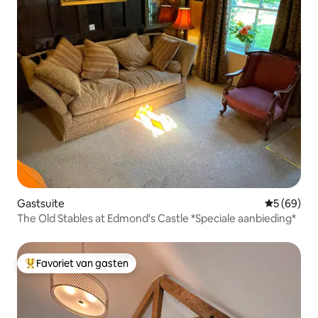
Gastsuite
Gemiddelde
5 (69)
The Old Stables at Edmond's Castle *Speciale aanbieding*
Favoriet van gasten
Topfavoriet van gasten