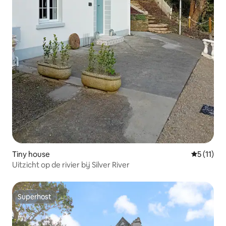
Tiny house
Gemiddeld
5 (11)
Uitzicht op de rivier bij Silver River
Superhost
Superhost