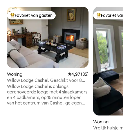
Favoriet van gasten
Favoriet van g
Topfavoriet van gasten
Topfavoriet van 
Woning
Gemiddelde beoordeling van 4,9
4,97 (35)
Willow Lodge Cashel. Geschikt voor 8
personen. Ruim. Uitzicht op de rotsen
Willow Lodge Cashel is onlangs
gerenoveerde lodge met 4 slaapkamers
en 4 badkamers, op 15 minuten lopen
van het centrum van Cashel, gelegen
langs High Kings Loop. Tarmac Pathway
tot aan Cashel. Prachtig uitzicht op Rock
of Cashel. Het huis biedt plaats aan 8
Woning
personen en we bieden een kinderwieg
Vrolijk huisje met