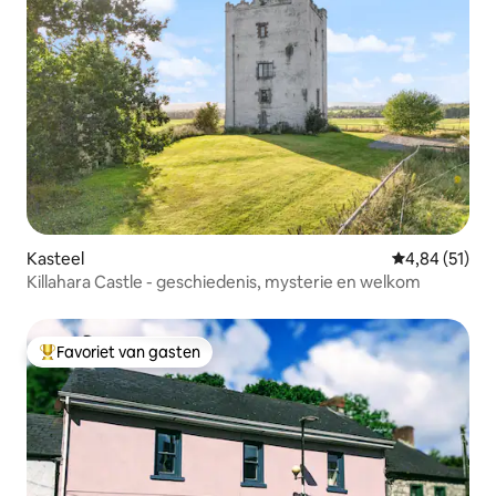
Kasteel
Gemiddelde be
4,84 (51)
Killahara Castle - geschiedenis, mysterie en welkom
Favoriet van gasten
Topfavoriet van gasten