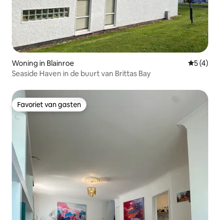
Woning in Blainroe
Gemiddeld
5 (4)
Seaside Haven in de buurt van Brittas Bay
Favoriet van gasten
Favoriet van gasten