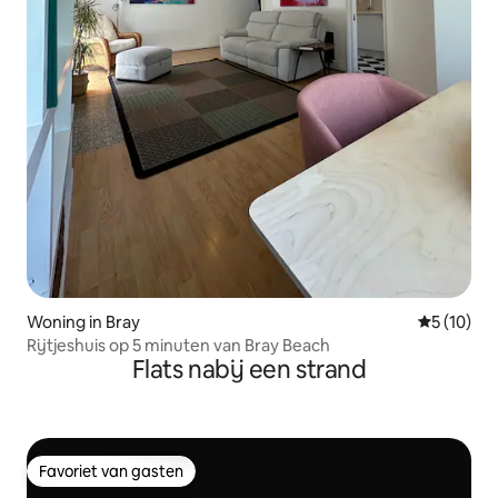
Woning in Bray
Gemiddelde
5 (10)
Rijtjeshuis op 5 minuten van Bray Beach
Flats nabij een strand
Favoriet van gasten
Favoriet van gasten