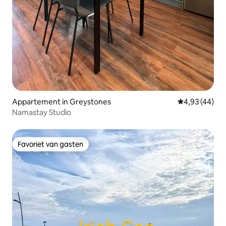
Appartement in Greystones
Gemiddelde be
4,93 (44)
Namastay Studio
Favoriet van gasten
Favoriet van gasten