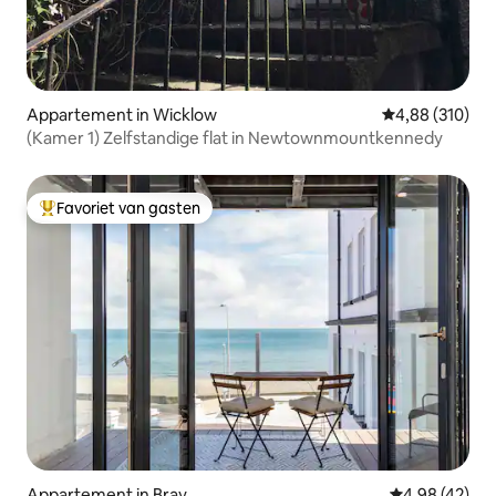
Appartement in Wicklow
Gemiddelde beo
4,88 (310)
(Kamer 1) Zelfstandige flat in Newtownmountkennedy
Favoriet van gasten
Topfavoriet van gasten
Appartement in Bray
Gemiddelde be
4,98 (42)