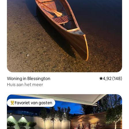
Woning in Blessington
Gemiddelde beo
4,92 (148)
Huis aan het meer
Favoriet van gasten
Topfavoriet van gasten