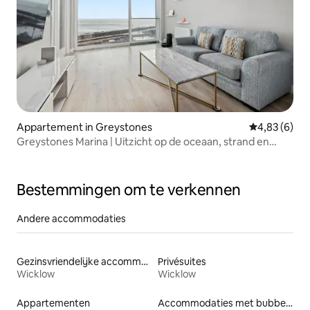
Appartement in Greystones
Gemiddelde b
4,83 (6)
Greystones Marina | Uitzicht op de oceaan, strand en
DART
Bestemmingen om te verkennen
Andere accommodaties
Gezinsvriendelijke accommodaties
Privésuites
Wicklow
Wicklow
Appartementen
Accommodaties met bubbelbad