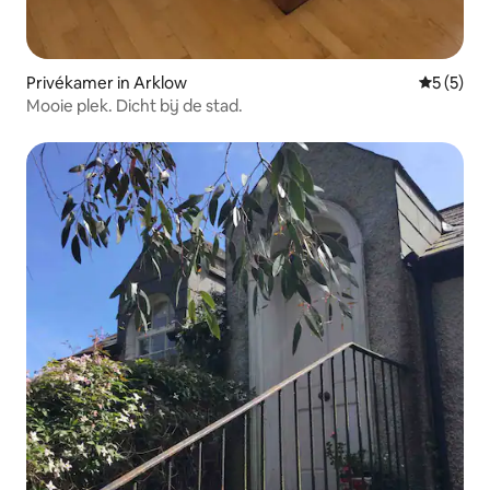
Privékamer in Arklow
Gemiddeld
5 (5)
Mooie plek. Dicht bij de stad.