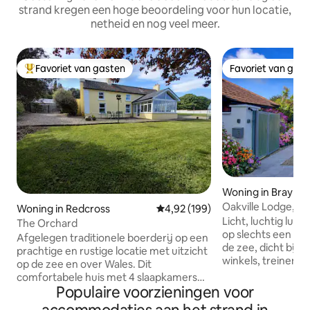
strand kregen een hoge beoordeling voor hun locatie,
netheid en nog veel meer.
Favoriet van gasten
Favoriet van gas
Topfavoriet van gasten
Favoriet van gas
Woning in Bray
Oakville Lodge, e
Woning in Redcross
Gemiddelde beoordeling van 4,92
4,92 (199)
uitstapjes
Licht, luchtig luxe 
The Orchard
op slechts een st
Afgelegen traditionele boerderij op een
de zee, dicht bij a
prachtige en rustige locatie met uitzicht
winkels, treinen, 
op de zee en over Wales. Dit
Dublin City, 10 m
comfortabele huis met 4 slaapkamers
Mountains, Powers
Populaire voorzieningen voor
(geschikt voor 9 personen) ligt op 1,6 km
tuinen en 10 minu
van Redcross Village en dicht bij het