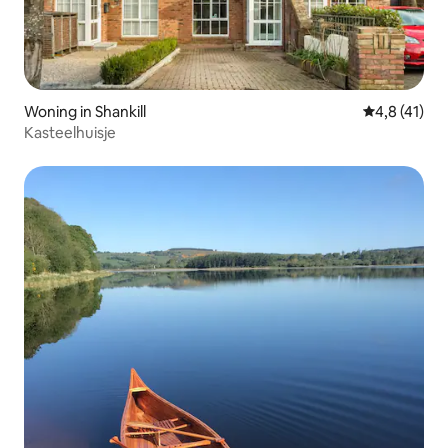
Woning in Shankill
Gemiddelde b
4,8 (41)
Kasteelhuisje