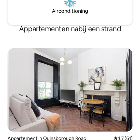
Airconditioning
Appartementen nabij een strand
Appartement in Quinsborough Road
Gemiddelde b
4,7 (61)