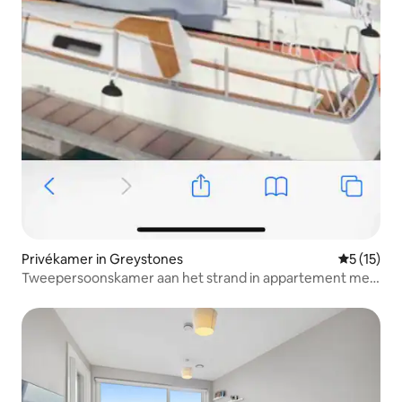
Privékamer in Greystones
Gemiddelde
5 (15)
Tweepersoonskamer aan het strand in appartement met
2 slaapkamers.