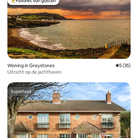
Favoriet van gasten
Topfavoriet van gasten
Woning in Greystones
Gemiddelde
5 (35)
Uitzicht op de jachthaven
Superhost
Superhost