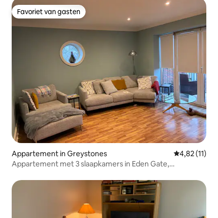
Favoriet van gasten
Favoriet van gasten
Appartement in Greystones
Gemiddelde be
4,82 (11)
Appartement met 3 slaapkamers in Eden Gate,
Greystones