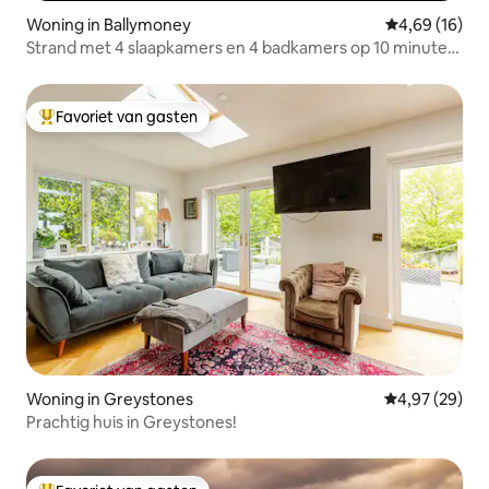
Woning in Ballymoney
Gemiddelde be
4,69 (16)
Strand met 4 slaapkamers en 4 badkamers op 10 minuten
lopen
Favoriet van gasten
Topfavoriet van gasten
Woning in Greystones
Gemiddelde be
4,97 (29)
Prachtig huis in Greystones!