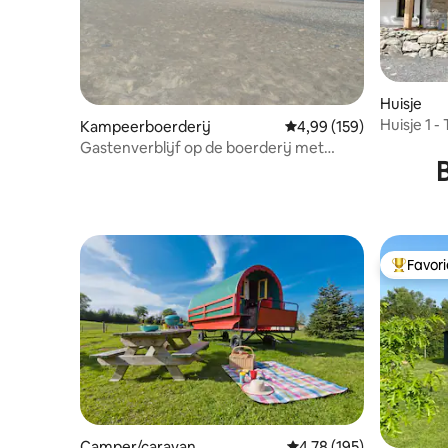
Huisje
Huisje 1 -
Kampeerboerderij
Gemiddelde beoordeling 
4,99 (159)
Gastenverblijf op de boerderij met
privéstrand, hondvriendelijk.
Favor
Topfavor
Camper/caravan
Gemiddelde beoordeling
4,78 (195)