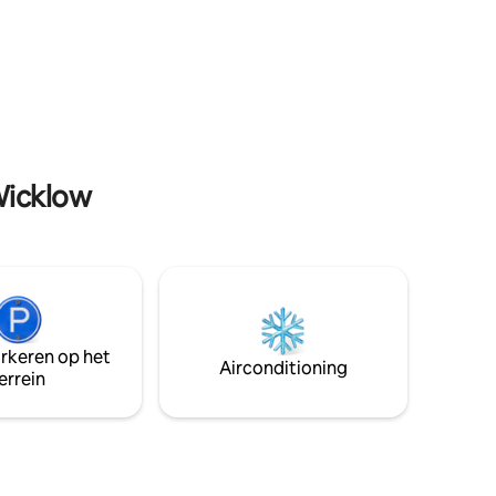
sse
voor het verkennen van dit prachtige
deel van Ierland. Geniet ook van
n kustlijn
ontspannen in de tuin. Eigen vervoer
nodig.
Wicklow
arkeren op het
Airconditioning
errein