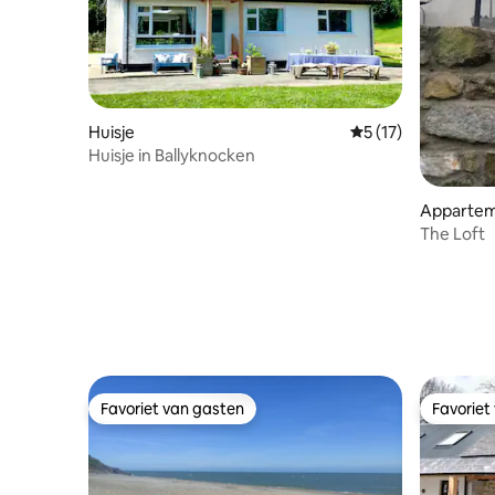
Huisje
Gemiddelde beoorde
5 (17)
Huisje in Ballyknocken
Apparte
The Loft
Favoriet van gasten
Favoriet
Favoriet van gasten
Favoriet