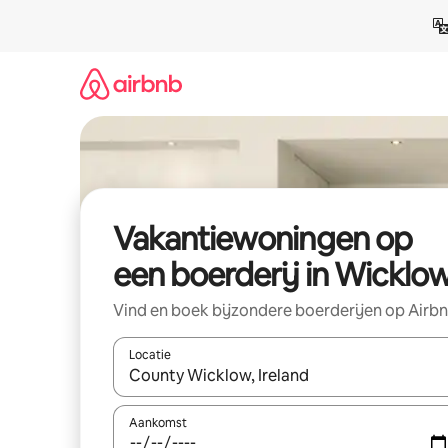
Ga
direct
naar
inhoud
Vakantiewoningen op
een boerderij in Wicklo
Vind en boek bijzondere boerderijen op Airb
Locatie
Wanneer er suggesties beschikbaar zijn, maak je 
Aankomst