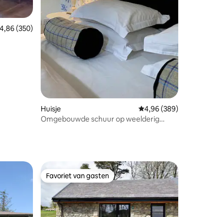
ecensies
emiddelde beoordeling van 4,86 uit 5, 350 recensies
4,86 (350)
rgen
Huisje
Gemiddelde beoordeling
4,96 (389)
Omgebouwde schuur op weelderig
platteland van Carlow
Favoriet van gasten
Favoriet van gasten