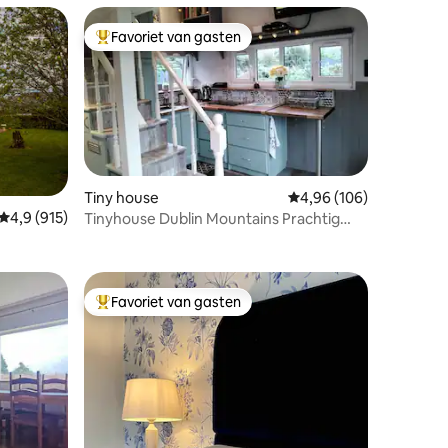
Favoriet van gasten
Topfavoriet van gasten
Tiny house
Gemiddelde beoordeling
4,96 (106)
ecensies
Gemiddelde beoordeling van 4,9 uit 5, 915 recensies
4,9 (915)
Tinyhouse Dublin Mountains Prachtig
uitzicht
Favoriet van gasten
Topfavoriet van gasten