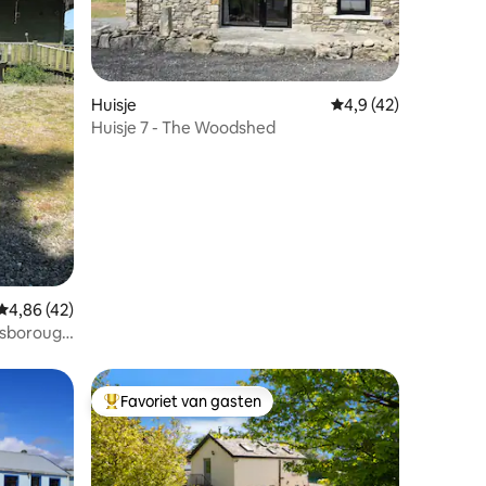
Huisje
Gemiddelde beoordeli
4,9 (42)
Huisje 7 - The Woodshed
ecensies
Gemiddelde beoordeling van 4,86 uit 5, 42 recensies
4,86 (42)
ussborough
Favoriet van gasten
Topfavoriet van gasten