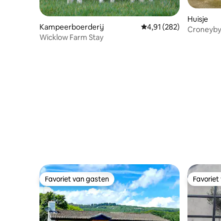
Huisje
Kampeerboerderij
Gemiddelde beoordeling 
4,91 (282)
Croneybyr
Wicklow Farm Stay
Wicklow
Favoriet van gasten
Favoriet
Favoriet van gasten
Favoriet