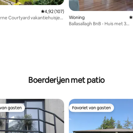
Gemiddelde beoordeling van 4,92 uit 5, 107 r
4,92 (107)
van 4,91 uit 5, 282 recensies
Woning
G
ne Courtyard vakantiehuisje
Ballasallagh BnB - Huis met 3
slaapkamers, uitzicht op de be
Boerderijen met patio
 van gasten
Favoriet van gasten
 van gasten
Favoriet van gasten