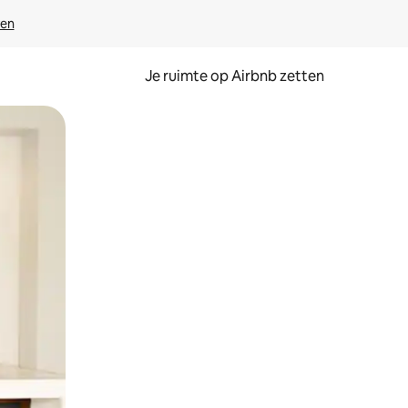
ven
Je ruimte op Airbnb zetten
ken of swipen.