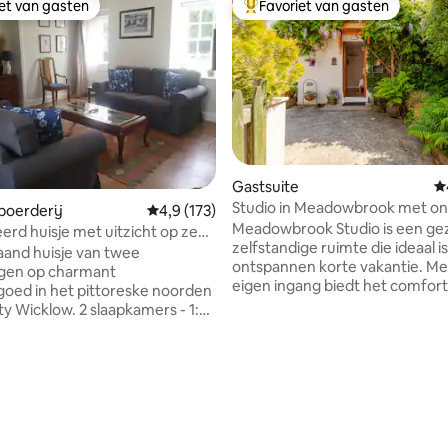
iet van gasten
Favoriet van gasten
iet van gasten
Topfavoriet van gasten
Gastsuite
G
Studio in Meadowbrook met on
oerderij
Gemiddelde beoordeling van 4,9 uit 5, 173 r
4,9 (173)
Meadowbrook Studio is een gez
rd huisje met uitzicht op zee
zelfstandige ruimte die ideaal i
landgoed
taand huisje van twee
ontspannen korte vakantie. Met een
ngen op charmant
eigen ingang biedt het comfort
goed in het pittoreske noorden
privacy, inclusief een comforta
y Wicklow. 2 slaapkamers - 1:
tweepersoonsbed met schoon
g - 2: king & single, of
beddengoed, uitstekende wifi,
oons. Verwarmde keuken/eet-
smart-tv en een kitchenette. Gasten
mers op de vloer. We zijn
kunnen genieten van een zelf
n half uur rijden naar Dublin en
continentaal ontbijt, terwijl bu
meter van het lokale dorp, pubs
buitenkeuken met gasbarbecu
grote,
pizzaoven een perfecte omgev
mgeving voor