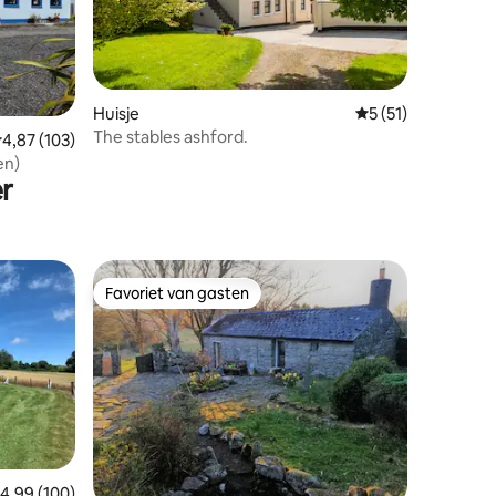
Huisje
Gemiddelde beoorde
5 (51)
ecensies
The stables ashford.
emiddelde beoordeling van 4,87 uit 5, 103 recensies
4,87 (103)
en)
r
Favoriet van gasten
Favoriet van gasten
emiddelde beoordeling van 4,99 uit 5, 100 recensies
4,99 (100)