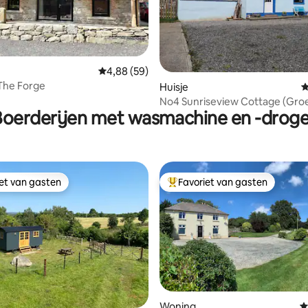
Gemiddelde beoordeling van 4,88 uit 5, 59 r
4,88 (59)
 The Forge
van 4,99 uit 5, 159 recensies
Huisje
G
No4 Sunriseview Cottage (Gro
Boerderijen met wasmachine en -droge
iet van gasten
Favoriet van gasten
iet van gasten
Topfavoriet van gasten
Woning
G
 van 4,78 uit 5, 195 recensies