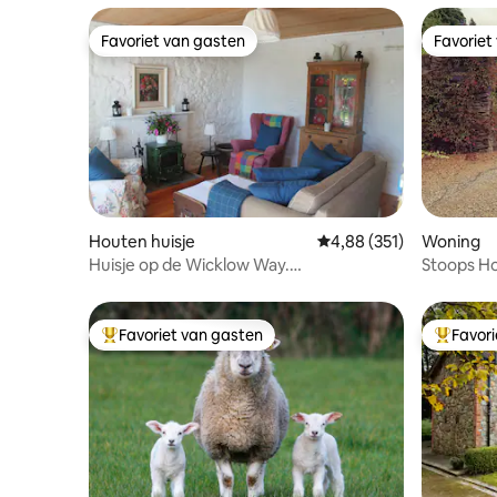
Favoriet van gasten
Favoriet
Favoriet van gasten
Favoriet
Houten huisje
Gemiddelde beoordeling 
4,88 (351)
Woning
Huisje op de Wicklow Way.
Stoops H
Hondvriendelijk.
Favoriet van gasten
Favor
Topfavoriet van gasten
Topfavor