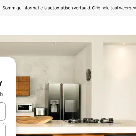
Sommige informatie is automatisch vertaald. 
Originele taal weerge
w
nb
een keuze met je de pijltjestoetsen omhoog en omlaag, óf door te tik