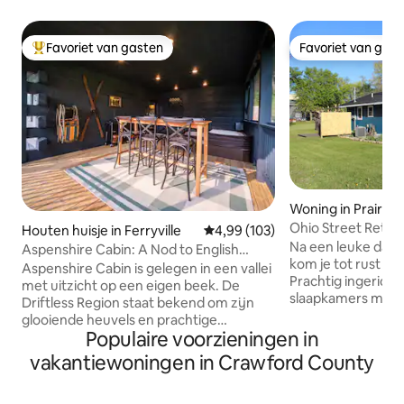
Favoriet van gasten
Favoriet van gas
Topfavoriet van gasten
Favoriet van gas
Woning in Prairie 
Ohio Street Retre
Houten huisje in Ferryville
Gemiddelde beoordeling van 4,99
4,99 (103)
massagestoel, z
Na een leuke dag i
Aspenshire Cabin: A Nod to English
kom je tot rust in 
Charm
Aspenshire Cabin is gelegen in een vallei
Prachtig ingericht
met uitzicht op een eigen beek. De
slaapkamers met 
Driftless Region staat bekend om zijn
groot eiland, vaat
glooiende heuvels en prachtige
wasmachine/droge
Populaire voorzieningen in
landschappen. Deze onlangs
van 5'. Wij leveren 
gerenoveerde hut staat in schril
vakantiewoningen in Crawford County
kook-/bakartikelen/
contrast met de bossen eromheen.
internet met smart
Geïnspireerd door de gezellige +
slaapkamers en w