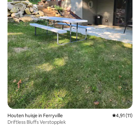
Houten huisje in Ferryville
Gemiddelde b
4,91 (11)
Driftless Bluffs Verstopplek