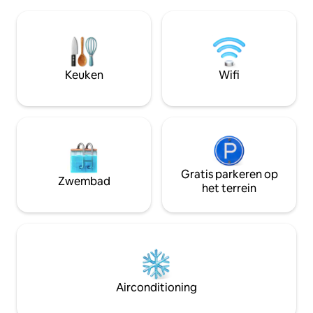
verfijnde vibes van Old English Charm, is
Buitenzwembad (
een knipoog naar deze designstijl overal
bubbelbad en mas
duidelijk zichtbaar. Gasten worden
ook van honden, 
verwelkomd in een ruimte die is
hondenren (er is 
samengesteld voor rust en ontspanning,
huisdieren). Voor o
hetzij via een rustig toevluchtsoord voor
Keuken
Wifi
parkeergelegenhei
de kunsten of een uitstapje met familie
voor je boten.
en vrienden.
Gratis parkeren op
Zwembad
het terrein
Airconditioning