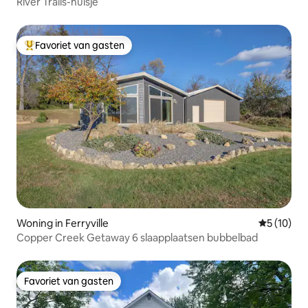
River Trails-huisje
Favoriet van gasten
Topfavoriet van gasten
Woning in Ferryville
Gemiddelde
5 (10)
Copper Creek Getaway 6 slaapplaatsen bubbelbad
Favoriet van gasten
Favoriet van gasten