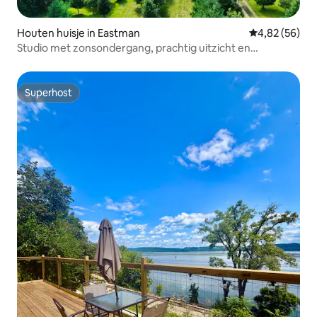
Houten huisje in Eastman
Gemiddelde be
4,82 (56)
Studio met zonsondergang, prachtig uitzicht en
BUBBELBAD!
Superhost
Superhost