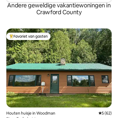
Andere geweldige vakantiewoningen in
Crawford County
Favoriet van gasten
Topfavoriet van gasten
Houten huisje in Woodman
Gemiddelde
5 (62)