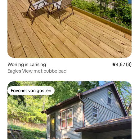
Woning in Lansing
Gemiddelde b
4,67 (3)
Eagles View met bubbelbad
Favoriet van gasten
Favoriet van gasten